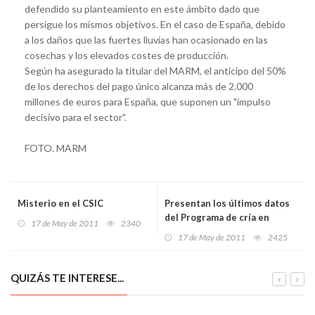
defendido su planteamiento en este ámbito dado que
persigue los mismos objetivos. En el caso de España, debido
a los daños que las fuertes lluvias han ocasionado en las
cosechas y los elevados costes de producción.
Según ha asegurado la titular del MARM, el anticipo del 50%
de los derechos del pago único alcanza más de 2.000
millones de euros para España, que suponen un "impulso
decisivo para el sector".
FOTO. MARM
Misterio en el CSIC
Presentan los últimos datos
del Programa de cría en
17 de May de 2011
2340
cautividad del Lince Ibérico
17 de May de 2011
2425
QUIZÁS TE INTERESE...