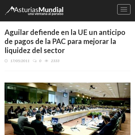
Naveg
Aguilar defiende en la UE un anticipo
de pagos de la PAC para mejorar la
liquidez del sector
17/05/2011
0
2333