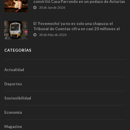
convirtió Casa Parrondo en un pedazo de Asturias
en Madrid
30 de Jun de 2026
El ‘Fevemocho’ ya no es solo una chapuza: el
Tribunal de Cuentas cifra en casi 20 millones el
sobrecoste de los trenes que no cabían por los
30 de May de 2026
túneles
CATEGORÍAS
Actualidad
Deportes
Sostenibilidad
Economía
Magazine