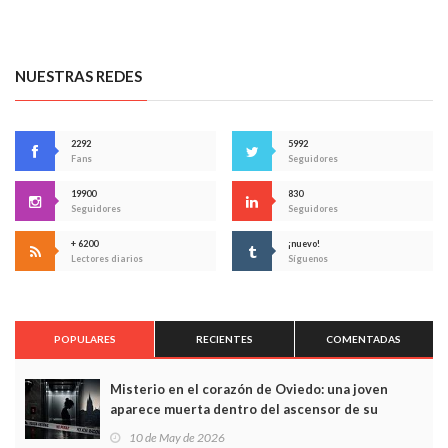
NUESTRAS REDES
2292
5992
Fans
Seguidores
19900
830
Seguidores
Seguidores
+ 6200
¡nuevo!
Lectores diarios
Síguenos
POPULARES
RECIENTES
COMENTADAS
Misterio en el corazón de Oviedo: una joven
aparece muerta dentro del ascensor de su
edificio y las cámaras captan sus últimos minutos
10 de May de 2026