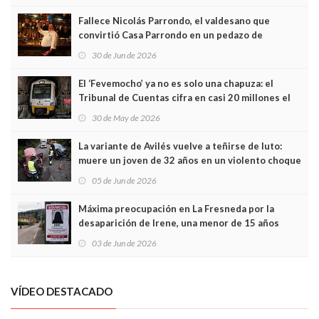
Fallece Nicolás Parrondo, el valdesano que
convirtió Casa Parrondo en un pedazo de
Asturias en Madrid
30 de Jun de 2026
El ‘Fevemocho’ ya no es solo una chapuza: el
Tribunal de Cuentas cifra en casi 20 millones el
sobrecoste de los trenes que no cabían por los
30 de May de 2026
túneles
La variante de Avilés vuelve a teñirse de luto:
muere un joven de 32 años en un violento choque
frontal
05 de Jun de 2026
Máxima preocupación en La Fresneda por la
desaparición de Irene, una menor de 15 años
03 de Jun de 2026
VÍDEO DESTACADO