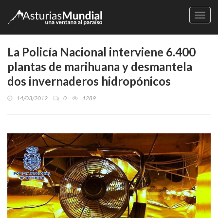
Naveg
La Policía Nacional interviene 6.400
plantas de marihuana y desmantela
dos invernaderos hidropónicos
14/03/2012
0
1289