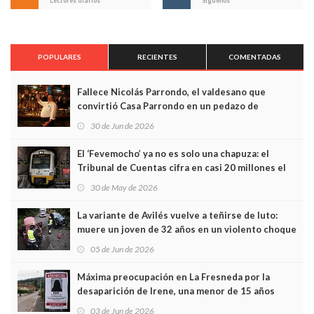
Lectores diarios
Síguenos
POPULARES
RECIENTES
COMENTADAS
Fallece Nicolás Parrondo, el valdesano que
convirtió Casa Parrondo en un pedazo de
Asturias en Madrid
30 de Jun de 2026
El ‘Fevemocho’ ya no es solo una chapuza: el
Tribunal de Cuentas cifra en casi 20 millones el
sobrecoste de los trenes que no cabían por los
30 de May de 2026
túneles
La variante de Avilés vuelve a teñirse de luto:
muere un joven de 32 años en un violento choque
frontal
05 de Jun de 2026
Máxima preocupación en La Fresneda por la
desaparición de Irene, una menor de 15 años
03 de Jun de 2026