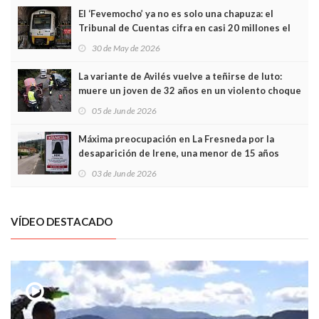
El ‘Fevemocho’ ya no es solo una chapuza: el
Tribunal de Cuentas cifra en casi 20 millones el
sobrecoste de los trenes que no cabían por los
30 de May de 2026
túneles
La variante de Avilés vuelve a teñirse de luto:
muere un joven de 32 años en un violento choque
frontal
05 de Jun de 2026
Máxima preocupación en La Fresneda por la
desaparición de Irene, una menor de 15 años
03 de Jun de 2026
VÍDEO DESTACADO