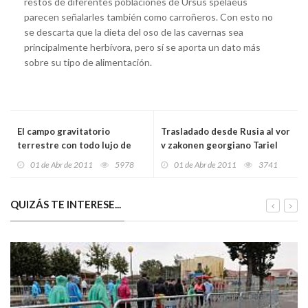
restos de diferentes poblaciones de Ursus spelaeus
parecen señalarles también como carroñeros. Con esto no
se descarta que la dieta del oso de las cavernas sea
principalmente herbívora, pero sí se aporta un dato más
sobre su tipo de alimentación.
El campo gravitatorio
Trasladado desde Rusia al vor
terrestre con todo lujo de
v zakonen georgiano Tariel
detalles
Oniani vinculado a la
01 de Abr de 2011
5978
01 de Abr de 2011
3741
operación "Avispa"
QUIZÁS TE INTERESE...