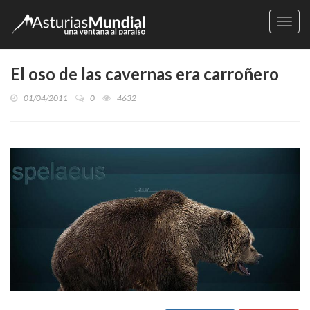
Naveg
El oso de las cavernas era carroñero
01/04/2011
0
4632