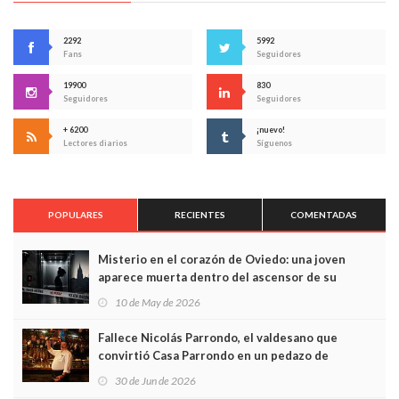
2292
5992
Fans
Seguidores
19900
830
Seguidores
Seguidores
+ 6200
¡nuevo!
Lectores diarios
Síguenos
POPULARES
RECIENTES
COMENTADAS
Misterio en el corazón de Oviedo: una joven
aparece muerta dentro del ascensor de su
edificio y las cámaras captan sus últimos minutos
10 de May de 2026
Fallece Nicolás Parrondo, el valdesano que
convirtió Casa Parrondo en un pedazo de
Asturias en Madrid
30 de Jun de 2026