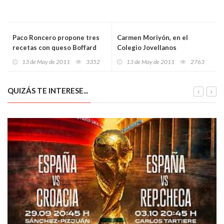
Paco Roncero propone tres
Carmen Moriyón, en el
recetas con queso Boffard
Colegio Jovellanos
para este verano
13 de May de 2011
3352
13 de May de 2011
2763
QUIZÁS TE INTERESE...