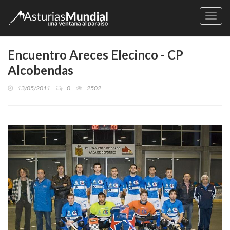
Naveg
Encuentro Areces Elecinco - CP
Alcobendas
13/05/2011
0
2502