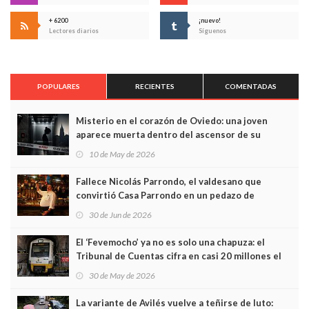
+ 6200
¡nuevo!
Lectores diarios
Síguenos
POPULARES
RECIENTES
COMENTADAS
Misterio en el corazón de Oviedo: una joven
aparece muerta dentro del ascensor de su
edificio y las cámaras captan sus últimos minutos
10 de May de 2026
Fallece Nicolás Parrondo, el valdesano que
convirtió Casa Parrondo en un pedazo de
Asturias en Madrid
30 de Jun de 2026
El ‘Fevemocho’ ya no es solo una chapuza: el
Tribunal de Cuentas cifra en casi 20 millones el
sobrecoste de los trenes que no cabían por los
30 de May de 2026
túneles
La variante de Avilés vuelve a teñirse de luto: