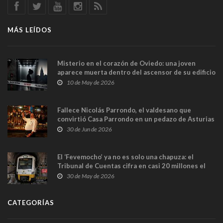
MÁS LEÍDOS
Misterio en el corazón de Oviedo: una joven
aparece muerta dentro del ascensor de su edificio
y las cámaras captan sus últimos minutos
10 de May de 2026
Fallece Nicolás Parrondo, el valdesano que
convirtió Casa Parrondo en un pedazo de Asturias
en Madrid
30 de Jun de 2026
El ‘Fevemocho’ ya no es solo una chapuza: el
Tribunal de Cuentas cifra en casi 20 millones el
sobrecoste de los trenes que no cabían por los
30 de May de 2026
túneles
CATEGORÍAS