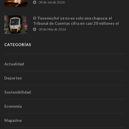
en Madrid
30 de Jun de 2026
El ‘Fevemocho’ ya no es solo una chapuza: el
Tribunal de Cuentas cifra en casi 20 millones el
sobrecoste de los trenes que no cabían por los
30 de May de 2026
túneles
CATEGORÍAS
Actualidad
Deportes
Sostenibilidad
Economía
Magazine