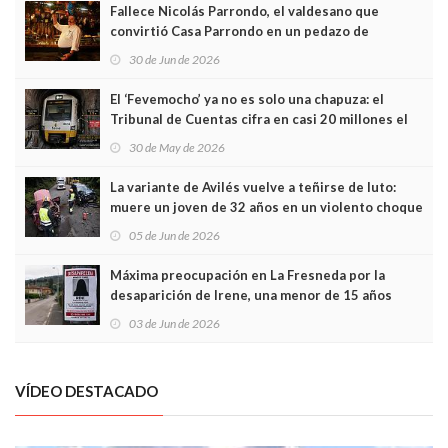
Fallece Nicolás Parrondo, el valdesano que
convirtió Casa Parrondo en un pedazo de
Asturias en Madrid
30 de Jun de 2026
El ‘Fevemocho’ ya no es solo una chapuza: el
Tribunal de Cuentas cifra en casi 20 millones el
sobrecoste de los trenes que no cabían por los
30 de May de 2026
túneles
La variante de Avilés vuelve a teñirse de luto:
muere un joven de 32 años en un violento choque
frontal
05 de Jun de 2026
Máxima preocupación en La Fresneda por la
desaparición de Irene, una menor de 15 años
03 de Jun de 2026
VÍDEO DESTACADO