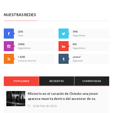
NUESTRAS REDES
2292
5992
Fans
Seguidores
19900
830
Seguidores
Seguidores
+ 6200
¡nuevo!
Lectores diarios
Síguenos
POPULARES
RECIENTES
COMENTADAS
Misterio en el corazón de Oviedo: una joven
aparece muerta dentro del ascensor de su
edificio y las cámaras captan sus últimos minutos
10 de May de 2026