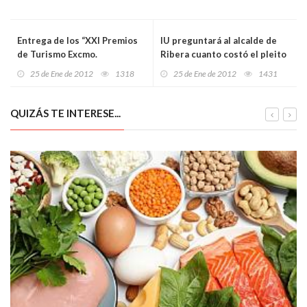
Entrega de los “XXI Premios
IU preguntará al alcalde de
de Turismo Excmo.
Ribera cuanto costó el pleito
Ayuntamiento de Llanes”
por contratación ilegal
25 de Ene de 2012
1318
25 de Ene de 2012
1431
QUIZÁS TE INTERESE...