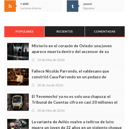
+ 6200
¡nuevo!
Lectores diarios
Síguenos
POPULARES
RECIENTES
COMENTADAS
Misterio en el corazón de Oviedo: una joven
aparece muerta dentro del ascensor de su
edificio y las cámaras captan sus últimos minutos
10 de May de 2026
Fallece Nicolás Parrondo, el valdesano que
convirtió Casa Parrondo en un pedazo de
Asturias en Madrid
30 de Jun de 2026
El ‘Fevemocho’ ya no es solo una chapuza: el
Tribunal de Cuentas cifra en casi 20 millones el
sobrecoste de los trenes que no cabían por los
30 de May de 2026
túneles
La variante de Avilés vuelve a teñirse de luto:
muere un joven de 32 años en un violento choque