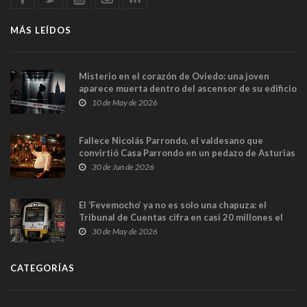
MÁS LEÍDOS
Misterio en el corazón de Oviedo: una joven
aparece muerta dentro del ascensor de su edificio
y las cámaras captan sus últimos minutos
10 de May de 2026
Fallece Nicolás Parrondo, el valdesano que
convirtió Casa Parrondo en un pedazo de Asturias
en Madrid
30 de Jun de 2026
El ‘Fevemocho’ ya no es solo una chapuza: el
Tribunal de Cuentas cifra en casi 20 millones el
sobrecoste de los trenes que no cabían por los
30 de May de 2026
túneles
CATEGORÍAS