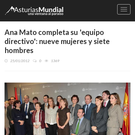
Naveg
Ana Mato completa su 'equipo
directivo': nueve mujeres y siete
hombres
25/01/2012
0
1369