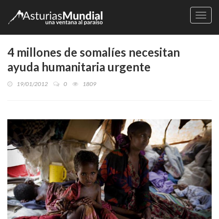
Naveg
4 millones de somalíes necesitan
ayuda humanitaria urgente
19/01/2012
0
1809