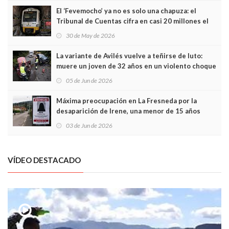
El ‘Fevemocho’ ya no es solo una chapuza: el
Tribunal de Cuentas cifra en casi 20 millones el
sobrecoste de los trenes que no cabían por los
30 de May de 2026
túneles
La variante de Avilés vuelve a teñirse de luto:
muere un joven de 32 años en un violento choque
frontal
05 de Jun de 2026
Máxima preocupación en La Fresneda por la
desaparición de Irene, una menor de 15 años
03 de Jun de 2026
VÍDEO DESTACADO