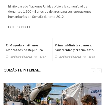
El año pasado Naciones Unidas pidió a la comunidad de
donantes 1.500 millones de dólares para sus operaciones
humanitarias en Somalia durante 2012.
FOTO: UNICEF
OIM ayuda a haitianos
Primera Ministra danesa:
retornados de República
"austeridad y crecimiento
Dominicana a establecer
son las dos caras de la misma
19 de Ene de 2012
1787
20 de Ene de 2012
1558
microempresas
moneda"
QUIZÁS TE INTERESE...