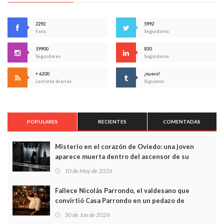
2292
5992
Fans
Seguidores
19900
830
Seguidores
Seguidores
+ 6200
¡nuevo!
Lectores diarios
Síguenos
POPULARES
RECIENTES
COMENTADAS
Misterio en el corazón de Oviedo: una joven
aparece muerta dentro del ascensor de su
edificio y las cámaras captan sus últimos minutos
10 de May de 2026
Fallece Nicolás Parrondo, el valdesano que
convirtió Casa Parrondo en un pedazo de
Asturias en Madrid
30 de Jun de 2026