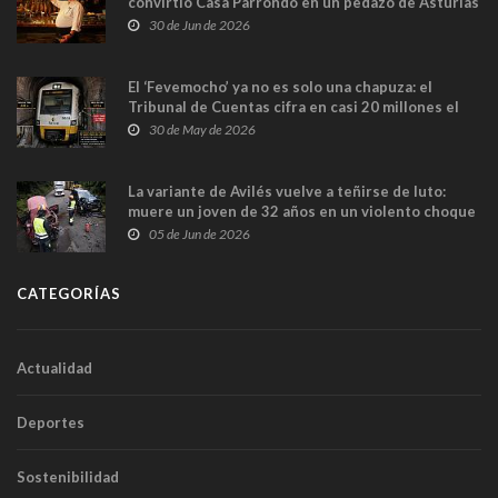
convirtió Casa Parrondo en un pedazo de Asturias
en Madrid
30 de Jun de 2026
El ‘Fevemocho’ ya no es solo una chapuza: el
Tribunal de Cuentas cifra en casi 20 millones el
sobrecoste de los trenes que no cabían por los
30 de May de 2026
túneles
La variante de Avilés vuelve a teñirse de luto:
muere un joven de 32 años en un violento choque
frontal
05 de Jun de 2026
CATEGORÍAS
Actualidad
Deportes
Sostenibilidad