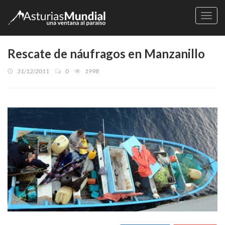
Naveg
Rescate de náufragos en Manzanillo
31/12/2011
0
1998