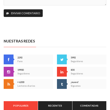
ENVIAR COMENTARIO
NUESTRAS REDES
2292
5992
Fans
Seguidores
19900
830
Seguidores
Seguidores
+ 6200
¡nuevo!
Lectores diarios
Síguenos
POPULARES
RECIENTES
COMENTADAS