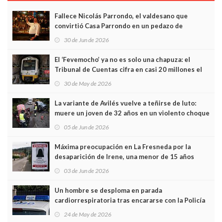
Fallece Nicolás Parrondo, el valdesano que
convirtió Casa Parrondo en un pedazo de
Asturias en Madrid
30 de Jun de 2026
El ‘Fevemocho’ ya no es solo una chapuza: el
Tribunal de Cuentas cifra en casi 20 millones el
sobrecoste de los trenes que no cabían por los
30 de May de 2026
túneles
La variante de Avilés vuelve a teñirse de luto:
muere un joven de 32 años en un violento choque
frontal
05 de Jun de 2026
Máxima preocupación en La Fresneda por la
desaparición de Irene, una menor de 15 años
03 de Jun de 2026
Un hombre se desploma en parada
cardiorrespiratoria tras encararse con la Policía
Local en Luanco
24 de May de 2026