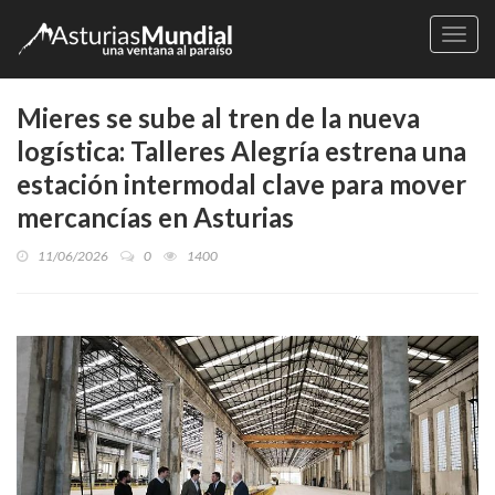
Naveg
Mieres se sube al tren de la nueva
logística: Talleres Alegría estrena una
estación intermodal clave para mover
mercancías en Asturias
11/06/2026
0
1400