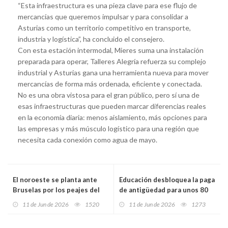
“Esta infraestructura es una pieza clave para ese flujo de
mercancías que queremos impulsar y para consolidar a
Asturias como un territorio competitivo en transporte,
industria y logística”, ha concluido el consejero.
Con esta estación intermodal, Mieres suma una instalación
preparada para operar, Talleres Alegría refuerza su complejo
industrial y Asturias gana una herramienta nueva para mover
mercancías de forma más ordenada, eficiente y conectada.
No es una obra vistosa para el gran público, pero sí una de
esas infraestructuras que pueden marcar diferencias reales
en la economía diaria: menos aislamiento, más opciones para
las empresas y más músculo logístico para una región que
necesita cada conexión como agua de mayo.
El noroeste se planta ante
Educación desbloquea la paga
Bruselas por los peajes del
de antigüedad para unos 80
Huerna y la AP-9: Asturias,
docentes de la concertada en
11 de Jun de 2026
1520
11 de Jun de 2026
1273
Galicia y Castilla y León
Asturias
exigen una salida definitiva