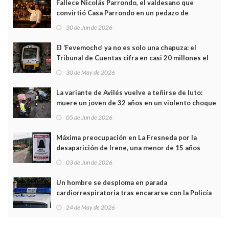
Fallece Nicolás Parrondo, el valdesano que
convirtió Casa Parrondo en un pedazo de
Asturias en Madrid
30 de Jun de 2026
El ‘Fevemocho’ ya no es solo una chapuza: el
Tribunal de Cuentas cifra en casi 20 millones el
sobrecoste de los trenes que no cabían por los
30 de May de 2026
túneles
La variante de Avilés vuelve a teñirse de luto:
muere un joven de 32 años en un violento choque
frontal
05 de Jun de 2026
Máxima preocupación en La Fresneda por la
desaparición de Irene, una menor de 15 años
03 de Jun de 2026
Un hombre se desploma en parada
cardiorrespiratoria tras encararse con la Policía
Local en Luanco
24 de May de 2026