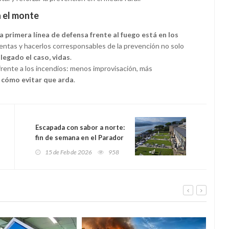
 el monte
la primera línea de defensa frente al fuego está en los
amientas y hacerlos corresponsables de la prevención no solo
llegado el caso, vidas
.
frente a los incendios: menos improvisación, más
 cómo evitar que arda
.
Escapada con sabor a norte:
fin de semana en el Parador
de Ribadeo, entre la ría y el
15 de Feb de 2026
958
Cantábrico