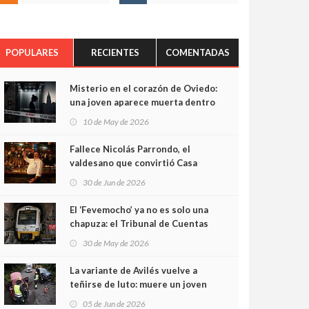
POPULARES
RECIENTES
COMENTADAS
Misterio en el corazón de Oviedo:
una joven aparece muerta dentro
del ascensor de su edificio y las
10 de May de 2026
cámaras captan sus últimos
minutos
Fallece Nicolás Parrondo, el
valdesano que convirtió Casa
Parrondo en un pedazo de
30 de Jun de 2026
Asturias en Madrid
El ‘Fevemocho’ ya no es solo una
chapuza: el Tribunal de Cuentas
cifra en casi 20 millones el
30 de May de 2026
sobrecoste de los trenes que no
cabían por los túneles
La variante de Avilés vuelve a
teñirse de luto: muere un joven
de 32 años en un violento choque
05 de Jun de 2026