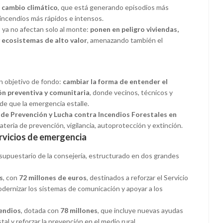
l
cambio climático
, que está generando episodios más
incendios más rápidos e intensos.
 ya no afectan solo al monte:
ponen en peligro viviendas,
y ecosistemas de alto valor
, amenazando también el
un objetivo de fondo:
cambiar la forma de entender el
ón preventiva y comunitaria
, donde vecinos, técnicos y
de que la emergencia estalle.
 de Prevención y Lucha contra Incendios Forestales en
ateria de prevención, vigilancia, autoprotección y extinción.
ervicios de emergencia
supuestario de la consejería, estructurado en dos grandes
s
, con
72 millones de euros
, destinados a reforzar el Servicio
dernizar los sistemas de comunicación y apoyar a los
cendios
, dotada con
78 millones
, que incluye nuevas ayudas
tal y reforzar la prevención en el medio rural.