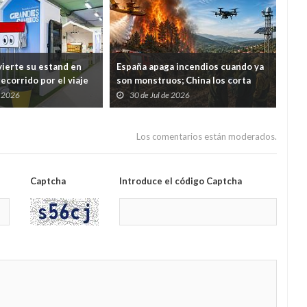
ierte su estand en
España apaga incendios cuando ya
Med
ecorrido por el viaje
son monstruos; China los corta
nue
uos desde casa hasta
antes de que nazcan
cárc
e 2026
30 de Jul de 2026
2
un á
Los comentarios están moderados.
Captcha
Introduce el código Captcha