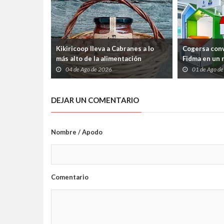
Kikiricoop lleva a Cabranes a lo
Cogersa conv
más alto de la alimentación
Fidma en un r
ecológica española
de los resid
04 de Ago de 2026
01 de Ago d
su reciclaje
DEJAR UN COMENTARIO
Nombre / Apodo
Comentario