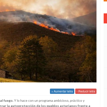
+ Aumentar letra
- Reducir letra
al fuego.
Y lo hace con un programa ambicioso, práctico y
rzar la autoprotección de los pueblos asturianos frente a