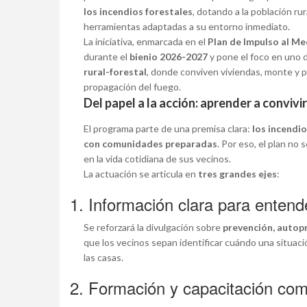
los incendios forestales
, dotando a la población ru
herramientas adaptadas a su entorno inmediato.
La iniciativa, enmarcada en el
Plan de Impulso al M
durante el
bienio 2026-2027
y pone el foco en uno d
rural-forestal
, donde conviven viviendas, monte y p
propagación del fuego.
Del papel a la acción: aprender a convivir
El programa parte de una premisa clara:
los incendi
con comunidades preparadas
. Por eso, el plan no 
en la vida cotidiana de sus vecinos.
La actuación se articula en
tres grandes ejes
:
1. Información clara para entende
Se reforzará la divulgación sobre
prevención, autopr
que los vecinos sepan identificar cuándo una situaci
las casas.
2. Formación y capacitación com