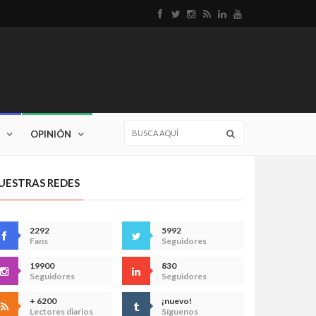
OPINIÓN
UESTRAS REDES
2292
5992
Fans
Seguidores
19900
830
Seguidores
Seguidores
+ 6200
¡nuevo!
Lectores diarios
Síguenos