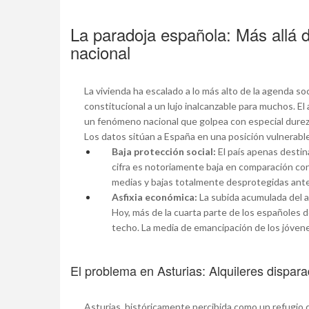
La paradoja española: Más allá 
nacional
La vivienda ha escalado a lo más alto de la agenda 
constitucional a un lujo inalcanzable para muchos. El
un fenómeno nacional que golpea con especial dure
Los datos sitúan a España en una posición vulnerabl
Baja protección social:
El país apenas desti
cifra es notoriamente baja en comparación con
medias y bajas totalmente desprotegidas ante 
Asfixia económica:
La subida acumulada del al
Hoy, más de la cuarta parte de los españoles 
techo. La media de emancipación de los jóvene
El problema en Asturias: Alquileres dispara
Asturias, históricamente percibida como un refugio 