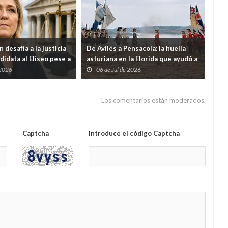
 desafía a la justicia
De Avilés a Pensacola: la huella
Ven
didata al Elíseo pese a
asturiana en la Florida que ayudó a
eco
or malversación
nacer a Estados Unidos
ter
 2026
06 de Jul de 2026
2
9% 
Los comentarios están moderados.
Captcha
Introduce el código Captcha