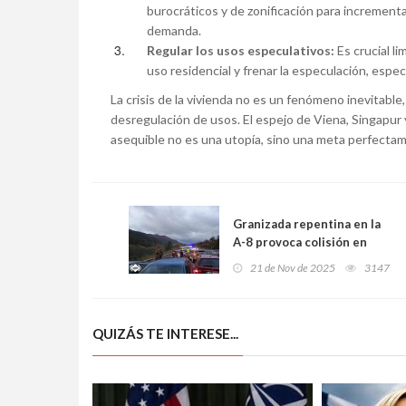
burocráticos y de zonificación para increment
demanda.
Regular los usos especulativos:
Es crucial li
uso residencial y frenar la especulación, esp
La crisis de la vivienda no es un fenómeno inevitable,
desregulación de usos. El espejo de Viena, Singapur
asequible no es una utopía, sino una meta perfectame
Granizada repentina en la
A-8 provoca colisión en
cadena de nueve vehículos
21 de Nov de 2025
3147
a la altura de Ribadesella;
tres heridos leves
QUIZÁS TE INTERESE...