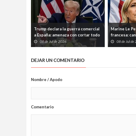
Trump declara la guerra comercial
Marine Le Pen
a España: amenaza con cortar todo
francesa: can
vínculo y convierte a Madrid en el
su condena p
08 de Jul de 2026
08 de Jul de
gran señalado de la OTAN
DEJAR UN COMENTARIO
Nombre / Apodo
Comentario