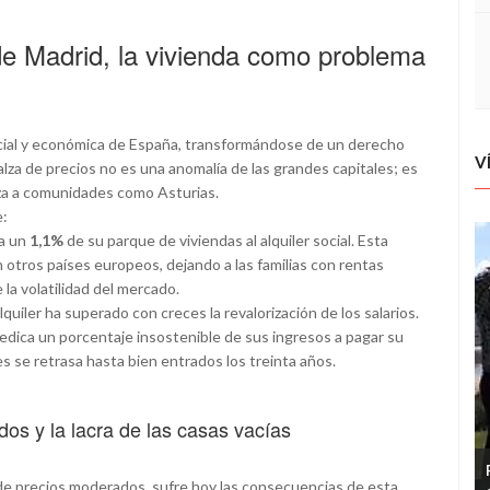
de Madrid, la vivienda como problema
social y económica de España, transformándose de un derecho
V
 alza de precios no es una anomalía de las grandes capitales; es
za a comunidades como Asturias.
e:
na un
1,1%
de su parque de viviendas al alquiler social. Esta
 otros países europeos, dejando a las familias con rentas
la volatilidad del mercado.
quiler ha superado con creces la revalorización de los salarios.
dedica un porcentaje insostenible de sus ingresos a pagar su
s se retrasa hasta bien entrados los treinta años.
dos y la lacra de las casas vacías
de precios moderados, sufre hoy las consecuencias de esta