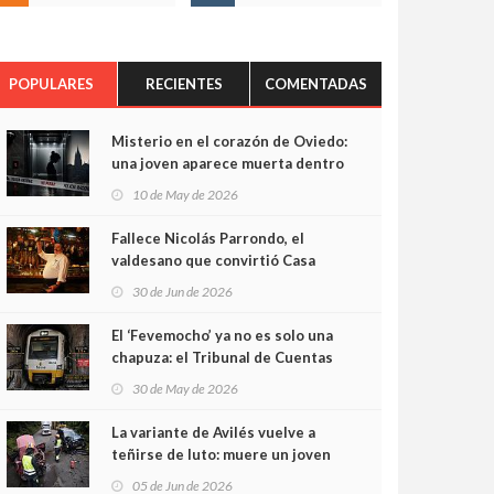
POPULARES
RECIENTES
COMENTADAS
Misterio en el corazón de Oviedo:
una joven aparece muerta dentro
del ascensor de su edificio y las
10 de May de 2026
cámaras captan sus últimos
minutos
Fallece Nicolás Parrondo, el
valdesano que convirtió Casa
Parrondo en un pedazo de
30 de Jun de 2026
Asturias en Madrid
El ‘Fevemocho’ ya no es solo una
chapuza: el Tribunal de Cuentas
cifra en casi 20 millones el
30 de May de 2026
sobrecoste de los trenes que no
cabían por los túneles
La variante de Avilés vuelve a
teñirse de luto: muere un joven
de 32 años en un violento choque
05 de Jun de 2026