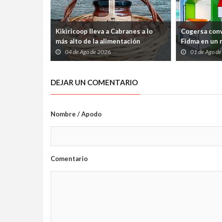
Kikiricoop lleva a Cabranes a lo
Cogersa conv
más alto de la alimentación
Fidma en un r
ecológica española
de los resid
04 de Ago de 2026
01 de Ago d
su reciclaje
DEJAR UN COMENTARIO
Nombre / Apodo
Comentario