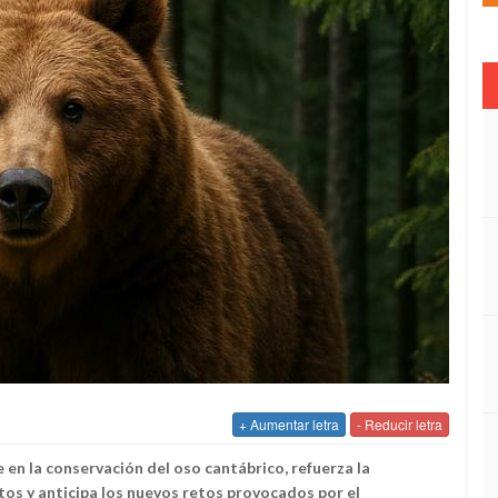
+ Aumentar letra
- Reducir letra
 en la conservación del oso cantábrico, refuerza la
os y anticipa los nuevos retos provocados por el