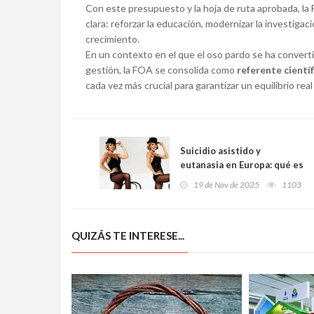
Con este presupuesto y la hoja de ruta aprobada, l
clara: reforzar la educación, modernizar la investiga
crecimiento.
En un contexto en el que el oso pardo se ha convert
gestión, la FOA se consolida como
referente cientí
cada vez más crucial para garantizar un equilibrio real 
Suicidio asistido y
eutanasia en Europa: qué es
legal, qué está prohibido y
19 de Nov de 2025
1103
por qué Alemania es ahora
el epicentro del debate
QUIZÁS TE INTERESE...