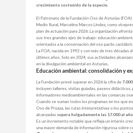
crecimiento sostenido de la especie.
El Patronato de la Fundación Oso de Asturias (FOA)
Medio Rural, Marcelino Marcos Líndez, como vicepres
plan de actuación para 2026. La organización afronta
sus tres grandes ejes de trabajo: educación ambient
orientados a la conservación del oso pardo cantábric
La FOA, nacida en 1992 y con más de tres décadas de 
últimos años. Solo en 2024, sus actividades alcanzar
en la divulgación ambiental en Asturias.
Educación ambiental: consolidación y e
La Fundación prevé superar en 2026 la cifra de
7.000
incluyen talleres, visitas guiadas, paseos didácticos
informadores medioambientales en las comarcas ose
Cuando se suman todos los programas en los que exi
Oso de Proaza, las rutas interpretativas o los punto
alcanzadas
supera holgadamente las 17.000 al año
Es un incremento notable que refleja un interés crec
una mayor demanda de información rigurosa sobre co