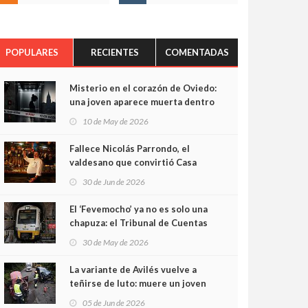
POPULARES
RECIENTES
COMENTADAS
Misterio en el corazón de Oviedo:
una joven aparece muerta dentro
del ascensor de su edificio y las
10 de May de 2026
cámaras captan sus últimos
minutos
Fallece Nicolás Parrondo, el
valdesano que convirtió Casa
Parrondo en un pedazo de
30 de Jun de 2026
Asturias en Madrid
El ‘Fevemocho’ ya no es solo una
chapuza: el Tribunal de Cuentas
cifra en casi 20 millones el
30 de May de 2026
sobrecoste de los trenes que no
cabían por los túneles
La variante de Avilés vuelve a
teñirse de luto: muere un joven
de 32 años en un violento choque
05 de Jun de 2026