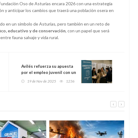
a Fundación Oso de Asturias encara 2026 con una estrategia
ción y anticipar los cambios que traerá una población osera en
ido en un símbolo de Asturias, pero también en un reto de
fico, educativo y de conservación
, con un papel que será
entre fauna salvaje y vida rural.
Avilés refuerza su apuesta
por el empleo juvenil con un
stand estratégico en la XI
19 de Nov de 2025
1236
Feria Talento Joven:
revisión de CV,
acompañamiento laboral y
formación a la carta