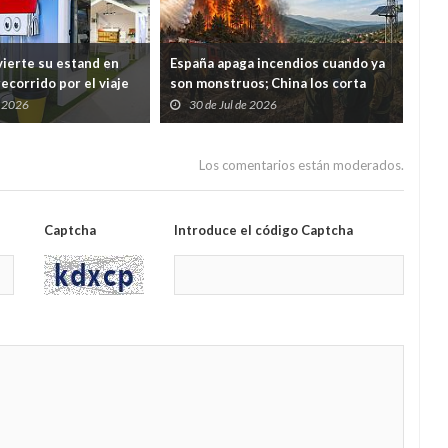
ierte su estand en
España apaga incendios cuando ya
Med
ecorrido por el viaje
son monstruos; China los corta
nue
uos desde casa hasta
antes de que nazcan
cárc
e 2026
30 de Jul de 2026
2
un á
Los comentarios están moderados.
Captcha
Introduce el código Captcha