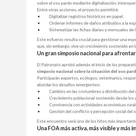
sobre el oso pardo mediante digitalización, interopera
Entre otras acciones, el proyecto permitirá:
Digitalizar registros históricos en papel.
Ordenar informes de daños atribuidos a la esp
Sistematizar las fichas diarias y mensuales de
Este esfuerzo resulta crucial para gestionar una es
que, sin embargo, vive un crecimiento sostenido en l
Un gran simposio nacional para afrontar
El Patronato aprobó además el inicio de los preparati
simposio nacional sobre la situación del oso par
Participarán expertos, ecólogos, veterinarios, resp
abordar los desafíos emergentes:
Cambios en las costumbres y distribución del 
Crecimiento poblacional sostenido desde los 
Convivencia con actividades económicas rural
Gestión del conflicto y percepción social del o
Este encuentro será uno de los hitos más importante
Una FOA más activa, más visible y más i