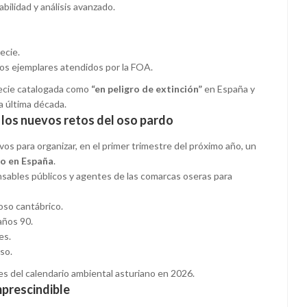
bilidad y análisis avanzado.
ecie.
 los ejemplares atendidos por la FOA.
pecie catalogada como
“en peligro de extinción”
en España y
a última década.
 los nuevos retos del oso pardo
vos para organizar, en el primer trimestre del próximo año, un
do en España
.
onsables públicos y agentes de las comarcas oseras para
oso cantábrico.
años 90.
es.
so.
s del calendario ambiental asturiano en 2026.
mprescindible