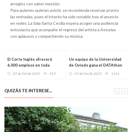
arreglos con sabor mestizo.
Para quienes quieran asistir, se recomienda reservar pronto
las entradas, pues el interés ha sido notable tras el anuncio
en redes. La Sala Santa Cecilia espera acoger una audiencia
entusiasta que acompañe el regreso del artista a Asturias
con aplausos y compartiendo su música.
El Corte Inglés ofrecerá
Un equipo de la Universidad
6.000 empleos en toda
de Oviedo gana el DATAthon
España para la campaña de
de Justicia con un sistema
07 de Oct de 2025
919
07 de Oct de 2025
1141
Navidad
digital pionero para prevenir
la violencia de género
QUIZÁS TE INTERESE...