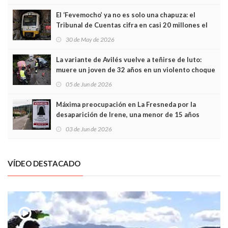
El ‘Fevemocho’ ya no es solo una chapuza: el
Tribunal de Cuentas cifra en casi 20 millones el
sobrecoste de los trenes que no cabían por los
30 de May de 2026
túneles
La variante de Avilés vuelve a teñirse de luto:
muere un joven de 32 años en un violento choque
frontal
05 de Jun de 2026
Máxima preocupación en La Fresneda por la
desaparición de Irene, una menor de 15 años
03 de Jun de 2026
VÍDEO DESTACADO