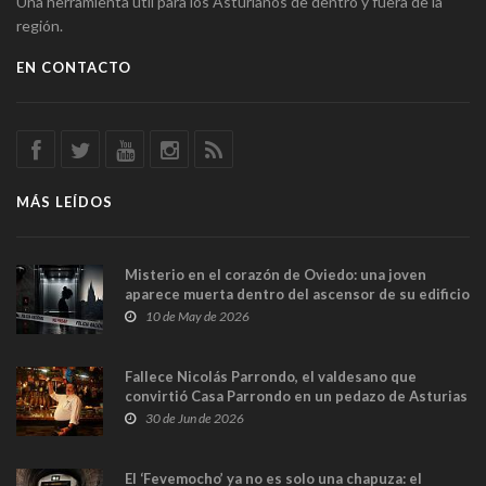
Una herramienta útil para los Asturianos de dentro y fuera de la
región.
EN CONTACTO
MÁS LEÍDOS
Misterio en el corazón de Oviedo: una joven
aparece muerta dentro del ascensor de su edificio
y las cámaras captan sus últimos minutos
10 de May de 2026
Fallece Nicolás Parrondo, el valdesano que
convirtió Casa Parrondo en un pedazo de Asturias
en Madrid
30 de Jun de 2026
El ‘Fevemocho’ ya no es solo una chapuza: el