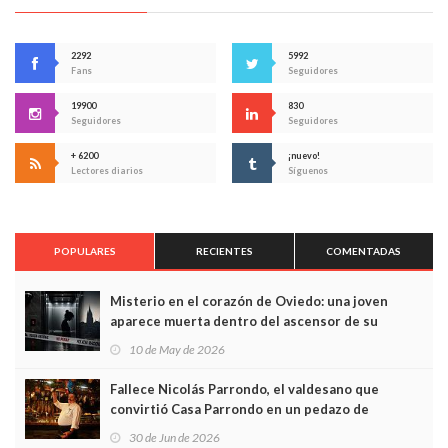
2292
5992
Fans
Seguidores
19900
830
Seguidores
Seguidores
+ 6200
¡nuevo!
Lectores diarios
Síguenos
POPULARES
RECIENTES
COMENTADAS
Misterio en el corazón de Oviedo: una joven
aparece muerta dentro del ascensor de su
edificio y las cámaras captan sus últimos minutos
10 de May de 2026
Fallece Nicolás Parrondo, el valdesano que
convirtió Casa Parrondo en un pedazo de
Asturias en Madrid
30 de Jun de 2026