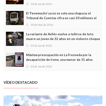
Asturias en Madrid
30 de Jun de 2026
El ‘Fevemocho’ ya no es solo una chapuza: el
Tribunal de Cuentas cifra en casi 20 millones el
sobrecoste de los trenes que no cabían por los
30 de May de 2026
túneles
La variante de Avilés vuelve a teñirse de luto:
muere un joven de 32 años en un violento choque
frontal
05 de Jun de 2026
Máxima preocupación en La Fresneda por la
desaparición de Irene, una menor de 15 años
03 de Jun de 2026
VÍDEO DESTACADO