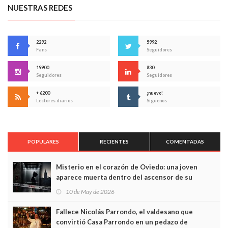
NUESTRAS REDES
2292
5992
Fans
Seguidores
19900
830
Seguidores
Seguidores
+ 6200
¡nuevo!
Lectores diarios
Síguenos
POPULARES
RECIENTES
COMENTADAS
Misterio en el corazón de Oviedo: una joven
aparece muerta dentro del ascensor de su
edificio y las cámaras captan sus últimos minutos
10 de May de 2026
Fallece Nicolás Parrondo, el valdesano que
convirtió Casa Parrondo en un pedazo de