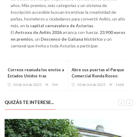
años. Más premios, más categorías y un sistema de
inscripción accesible buscan incentivar la creatividad de
peñas, hosteleros y ciudadanos para convertir Avilés, un año
más, en la
capital carnavalera de Asturias
.
El
Antroxu de Avilés 2026
arranca con fuerza:
23.900 euros
en premios
, un
Descenso de Galiana histórico
y un
carnaval que invita a toda Asturias a participar.
Correos reanuda los envíos a
Abre sus puertas el Parque
Estados Unidos tras
Comercial Ronda Roces:
adaptarse a la nueva
21.300 m², 20 millones de
03 de Oct de 2025
764
03 de Oct de 2025
1468
normativa aduanera
inversión y casi 100 empleos
para Gijón
QUIZÁS TE INTERESE...