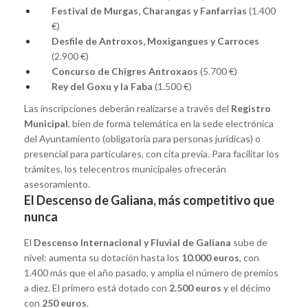
Festival de Murgas, Charangas y Fanfarrias
(1.400
€)
Desfile de Antroxos, Moxigangues y Carroces
(2.900 €)
Concurso de Chigres Antroxaos
(5.700 €)
Rey del Goxu y la Faba
(1.500 €)
Las inscripciones deberán realizarse a través del
Registro
Municipal
, bien de forma telemática en la sede electrónica
del Ayuntamiento (obligatoria para personas jurídicas) o
presencial para particulares, con cita previa. Para facilitar los
trámites, los telecentros municipales ofrecerán
asesoramiento.
El Descenso de Galiana, más competitivo que
nunca
El
Descenso Internacional y Fluvial de Galiana
sube de
nivel: aumenta su dotación hasta los
10.000 euros
, con
1.400 más que el año pasado, y amplía el número de premios
a diez. El primero está dotado con
2.500 euros
y el décimo
con
250 euros
.