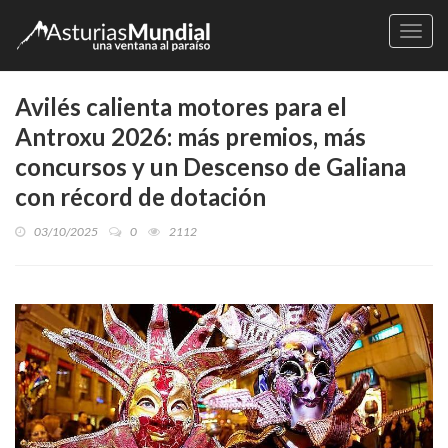
Naveg
Avilés calienta motores para el
Antroxu 2026: más premios, más
concursos y un Descenso de Galiana
con récord de dotación
03/10/2025
0
2112