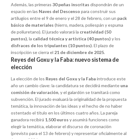
Además, las primeras
30 peñas inscritas
dispondrán de un
espacio en las
Naves del Descenso
para construir sus
artilugios entre el 9 de enero y el 28 de febrero, con un
pack
básico de materiales
(hierro, madera, poliespán y espuma
de poliuretano). El jurado valorará la
creatividad (50
puntos)
, la
calidad técnica y artística (40 puntos)
y los
disfraces de los tripulantes (10 puntos)
. El plazo de
inscripción se cierra el
21 de diciembre de 2025
.
Reyes del Goxu y la Faba: nuevo sistema de
elección
La elección de los
Reyes del Goxu y la Faba
introduce este
año un cambio clave: la candidatura se decidirá mediante
una
comisión de valoración
, y el galardón se tramitará como
subvención. El jurado evaluará la originalidad de la propuesta
temática, la innovación de las ideas y el hecho de no haber
ostentado el título en los últimos cuatro años. La pareja
ganadora recibirá
1.500 euros
y asumirá funciones como
elegir la temática, elaborar el discurso de coronación
(previsto para el 13 de febrero) y representar oficialmente al