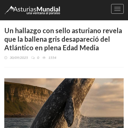
Naveg
Un hallazgo con sello asturiano revela
que la ballena gris desapareció del
Atlántico en plena Edad Media
30/09/2025
0
1554