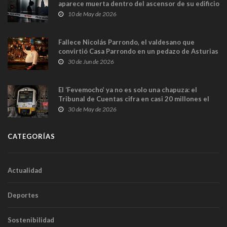
aparece muerta dentro del ascensor de su edificio
y las cámaras captan sus últimos minutos
10 de May de 2026
Fallece Nicolás Parrondo, el valdesano que
convirtió Casa Parrondo en un pedazo de Asturias
en Madrid
30 de Jun de 2026
El ‘Fevemocho’ ya no es solo una chapuza: el
Tribunal de Cuentas cifra en casi 20 millones el
sobrecoste de los trenes que no cabían por los
30 de May de 2026
túneles
CATEGORÍAS
Actualidad
Deportes
Sostenibilidad