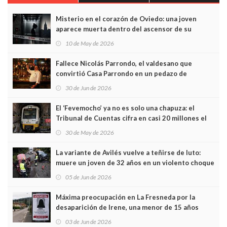
Misterio en el corazón de Oviedo: una joven
aparece muerta dentro del ascensor de su
edificio y las cámaras captan sus últimos minutos
10 de May de 2026
Fallece Nicolás Parrondo, el valdesano que
convirtió Casa Parrondo en un pedazo de
Asturias en Madrid
30 de Jun de 2026
El ‘Fevemocho’ ya no es solo una chapuza: el
Tribunal de Cuentas cifra en casi 20 millones el
sobrecoste de los trenes que no cabían por los
30 de May de 2026
túneles
La variante de Avilés vuelve a teñirse de luto:
muere un joven de 32 años en un violento choque
frontal
05 de Jun de 2026
Máxima preocupación en La Fresneda por la
desaparición de Irene, una menor de 15 años
03 de Jun de 2026