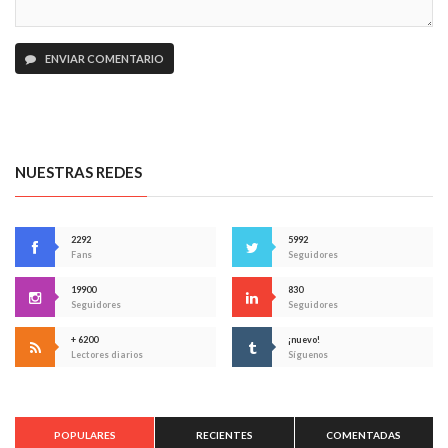
ENVIAR COMENTARIO
NUESTRAS REDES
2292
5992
Fans
Seguidores
19900
830
Seguidores
Seguidores
+ 6200
¡nuevo!
Lectores diarios
Síguenos
POPULARES
RECIENTES
COMENTADAS