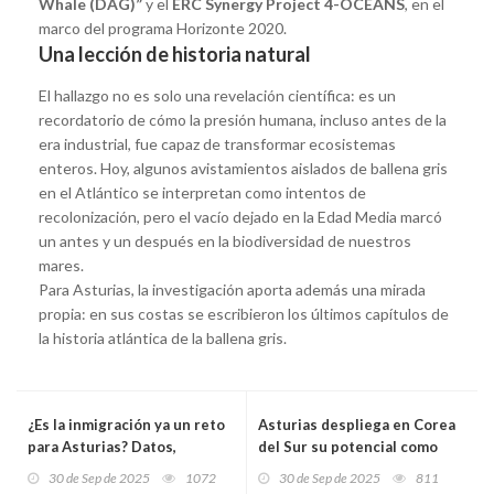
Whale (DAG)”
y el
ERC Synergy Project 4-OCEANS
, en el
marco del programa Horizonte 2020.
Una lección de historia natural
El hallazgo no es solo una revelación científica: es un
recordatorio de cómo la presión humana, incluso antes de la
era industrial, fue capaz de transformar ecosistemas
enteros. Hoy, algunos avistamientos aislados de ballena gris
en el Atlántico se interpretan como intentos de
recolonización, pero el vacío dejado en la Edad Media marcó
un antes y un después en la biodiversidad de nuestros
mares.
Para Asturias, la investigación aporta además una mirada
propia: en sus costas se escribieron los últimos capítulos de
la historia atlántica de la ballena gris.
¿Es la inmigración ya un reto
Asturias despliega en Corea
para Asturias? Datos,
del Sur su potencial como
comparativas y lo que nos
polo de inversiones y socio
30 de Sep de 2025
1072
30 de Sep de 2025
811
jugamos
comercial para las pymes