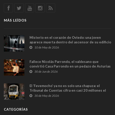
MÁS LEÍDOS
Misterio en el corazón de Oviedo: una joven
aparece muerta dentro del ascensor de su edificio
y las cámaras captan sus últimos minutos
10 de May de 2026
Fallece Nicolás Parrondo, el valdesano que
convirtió Casa Parrondo en un pedazo de Asturias
en Madrid
30 de Jun de 2026
El ‘Fevemocho’ ya no es solo una chapuza: el
Tribunal de Cuentas cifra en casi 20 millones el
sobrecoste de los trenes que no cabían por los
30 de May de 2026
túneles
CATEGORÍAS