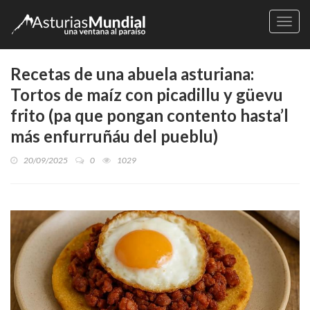
Naveg
Recetas de una abuela asturiana:
Tortos de maíz con picadillu y güevu
frito (pa que pongan contento hasta’l
más enfurruñáu del pueblu)
20/09/2025
0
1029