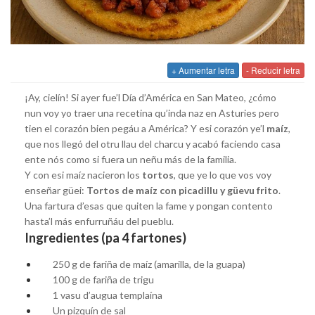
+ Aumentar letra
- Reducir letra
¡Ay, cielín! Si ayer fue’l Día d’América en San Mateo, ¿cómo
nun voy yo traer una recetina qu’inda naz en Asturies pero
tien el corazón bien pegáu a América? Y esi corazón ye’l
maíz
,
que nos llegó del otru llau del charcu y acabó faciendo casa
ente nós como si fuera un neñu más de la familia.
Y con esi maíz nacieron los
tortos
, que ye lo que vos voy
enseñar güei:
Tortos de maíz con picadillu y güevu frito
.
Una fartura d’esas que quiten la fame y pongan contento
hasta’l más enfurruñáu del pueblu.
Ingredientes (pa 4 fartones)
250 g de fariña de maíz (amarilla, de la guapa)
100 g de fariña de trigu
1 vasu d’augua templaína
Un pizquín de sal