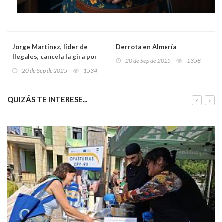
Jorge Martínez, líder de
Derrota en Almería
Ilegales, cancela la gira por
20 de Sep de 2025
1358
un cáncer: “Hoy más que
20 de Sep de 2025
1534
nunca la salud está por
delante de todo”
QUIZÁS TE INTERESE...