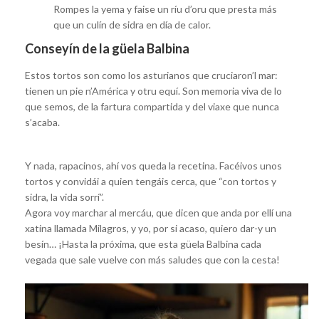
Rompes la yema y faise un ríu d’oru que presta más
que un culín de sidra en día de calor.
Conseyín de la güela Balbina
Estos tortos son como los asturianos que cruciaron’l mar:
tienen un pie n’América y otru equí. Son memoria viva de lo
que semos, de la fartura compartida y del viaxe que nunca
s’acaba.
Y nada, rapacinos, ahí vos queda la recetina. Facéivos unos
tortos y convidái a quien tengáis cerca, que “con tortos y
sidra, la vida sorrí”.
Agora voy marchar al mercáu, que dicen que anda por ellí una
xatina llamada Milagros, y yo, por si acaso, quiero dar-y un
besín… ¡Hasta la próxima, que esta güela Balbina cada
vegada que sale vuelve con más saludes que con la cesta!