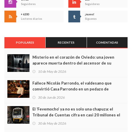
Seguidores
Seguidores
+ 6200
¡nuevo!
Lectores diarios
Síguenos
POPULARES
RECIENTES
COMENTADAS
Misterio en el corazón de Oviedo: una joven
aparece muerta dentro del ascensor de su
edificio y las cámaras captan sus últimos minutos
10 de May de 2026
Fallece Nicolás Parrondo, el valdesano que
convirtió Casa Parrondo en un pedazo de
Asturias en Madrid
30 de Jun de 2026
El ‘Fevemocho’ ya no es solo una chapuza: el
Tribunal de Cuentas cifra en casi 20 millones el
sobrecoste de los trenes que no cabían por los
30 de May de 2026
túneles