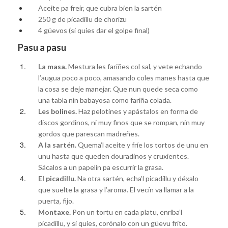
Aceite pa freír, que cubra bien la sartén
250 g de picadillu de chorizu
4 güevos (si quies dar el golpe final)
Pasu a pasu
La masa.
Mestura les fariñes col sal, y vete echando
l’augua poco a poco, amasando coles manes hasta que
la cosa se deje manejar. Que nun quede seca como
una tabla nin babayosa como fariña colada.
Les bolines.
Haz pelotines y apástalos en forma de
discos gordinos, ni muy finos que se rompan, nin muy
gordos que parescan madreñes.
A la sartén.
Quema’l aceite y fríe los tortos de unu en
unu hasta que queden douradinos y cruxientes.
Sácalos a un papelín pa escurrir la grasa.
El picadillu.
Na otra sartén, echa’l picadillu y déxalo
que suelte la grasa y l’aroma. El vecín va llamar a la
puerta, fijo.
Montaxe.
Pon un tortu en cada platu, enriba’l
picadillu, y si quies, corónalo con un güevu frito.