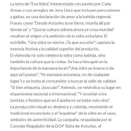
La letra de "Esa Sidra", interpretada con pasión por Carla
Armas y con arreglos de Jony Llera que incluyen percusiones
y gaitas, es una declaración de amor a la bebida regional.
Frases como "Desde Asturies la mi tierra, triunfa allí por
donde va" y "Que la cultura sidrera ahora ye cosa mundial"
resaltan el origen y la ambición de la sidra asturiana. El
estribillo, "Una sidra se siente ¡Ta que escoña!", captura la
esencia festiva y la calidad superior del producto.
El videoclip no solo celebra la sidra como bebida, sino
también la cultura que la rodea. Se hace hincapié en la
importancia de la manzana local ("Una sidra ye buena si de
aquí ye'l pumar", "Ye manzana asturiana, no de cualquier
lugar") y se invita al consumidor a buscar el sello de calidad:
"Si tien etiqueta, ¡búscala!". Además, se reivindica su lugar en
el panorama nacional e internacional: "Y enseñar a los
turistas y foriatos que en España no se bebe solo vino".
La producción visual es dinámica y colorida, mostrando el
tradicional escanciado y el "espalmar" de la sidra en el vaso,
símbolos de autenticidad. La campaña, respaldada por el
Consejo Regulador de la DOP Sidra de Asturias, el