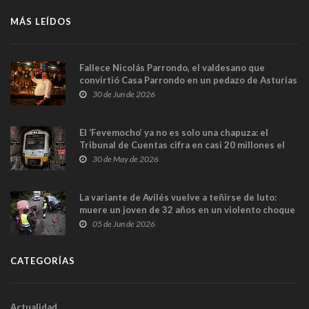
MÁS LEÍDOS
Fallece Nicolás Parrondo, el valdesano que
convirtió Casa Parrondo en un pedazo de Asturias
en Madrid
30 de Jun de 2026
El ‘Fevemocho’ ya no es solo una chapuza: el
Tribunal de Cuentas cifra en casi 20 millones el
sobrecoste de los trenes que no cabían por los
30 de May de 2026
túneles
La variante de Avilés vuelve a teñirse de luto:
muere un joven de 32 años en un violento choque
frontal
05 de Jun de 2026
CATEGORÍAS
Actualidad