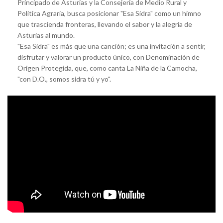
Principado de Asturias y la Consejería de Medio Rural y
Política Agraria, busca posicionar "Esa Sidra" como un himno
que trascienda fronteras, llevando el sabor y la alegría de
Asturias al mundo.
"Esa Sidra" es más que una canción; es una invitación a sentir,
disfrutar y valorar un producto único, con Denominación de
Origen Protegida, que, como canta La Niña de la Camocha,
"con D.O., somos sidra tú y yo".