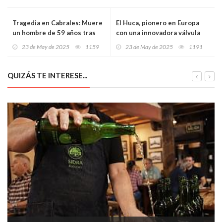
Tragedia en Cabrales: Muere
El Huca, pionero en Europa
un hombre de 59 años tras
con una innovadora válvula
caer con su quad al río
cardiaca para tratar
23 de May de 2025
1159
23 de May de 2025
1191
Casaño
cardiopatías congénitas
graves
QUIZÁS TE INTERESE...