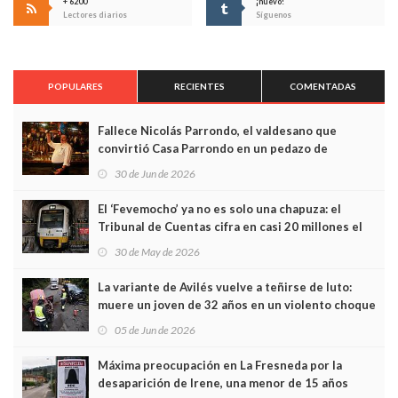
+ 6200
¡nuevo!
Lectores diarios
Síguenos
POPULARES
RECIENTES
COMENTADAS
Fallece Nicolás Parrondo, el valdesano que
convirtió Casa Parrondo en un pedazo de
Asturias en Madrid
30 de Jun de 2026
El ‘Fevemocho’ ya no es solo una chapuza: el
Tribunal de Cuentas cifra en casi 20 millones el
sobrecoste de los trenes que no cabían por los
30 de May de 2026
túneles
La variante de Avilés vuelve a teñirse de luto:
muere un joven de 32 años en un violento choque
frontal
05 de Jun de 2026
Máxima preocupación en La Fresneda por la
desaparición de Irene, una menor de 15 años