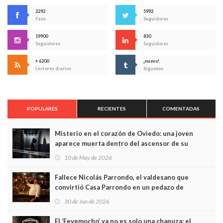
2292
5992
Fans
Seguidores
19900
830
Seguidores
Seguidores
+ 6200
¡nuevo!
Lectores diarios
Síguenos
POPULARES
RECIENTES
COMENTADAS
Misterio en el corazón de Oviedo: una joven
aparece muerta dentro del ascensor de su
edificio y las cámaras captan sus últimos minutos
10 de May de 2026
Fallece Nicolás Parrondo, el valdesano que
convirtió Casa Parrondo en un pedazo de
Asturias en Madrid
30 de Jun de 2026
El ‘Fevemocho’ ya no es solo una chapuza: el