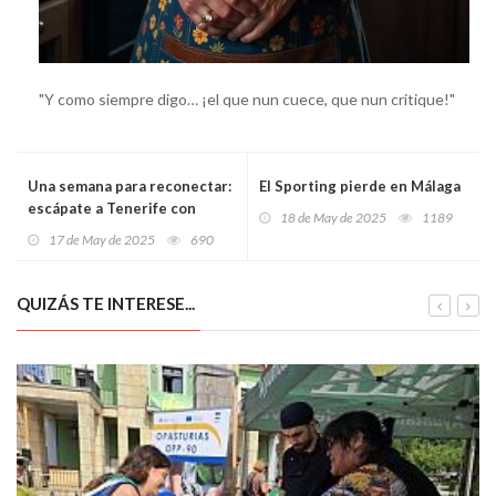
"Y como siempre digo… ¡el que nun cuece, que nun critique!"
Una semana para reconectar:
El Sporting pierde en Málaga
escápate a Tenerife con
18 de May de 2025
1189
vuelo + hotel desde solo
17 de May de 2025
690
470€
QUIZÁS TE INTERESE...