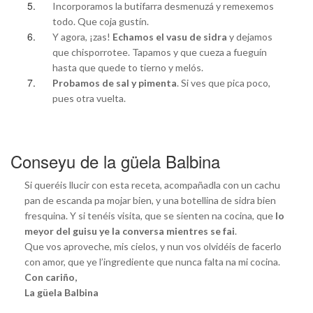
Incorporamos la butifarra desmenuzá y remexemos
todo. Que coja gustín.
Y agora, ¡zas!
Echamos el vasu de sidra
y dejamos
que chisporrotee. Tapamos y que cueza a fueguín
hasta que quede to tierno y melós.
Probamos de sal y pimenta
. Si ves que pica poco,
pues otra vuelta.
Conseyu de la güela Balbina
Si queréis llucir con esta receta, acompañadla con un cachu
pan de escanda pa mojar bien, y una botellina de sidra bien
fresquina. Y si tenéis visita, que se sienten na cocina, que
lo
meyor del guisu ye la conversa mientres se fai
.
Que vos aproveche, mis cielos, y nun vos olvidéis de facerlo
con amor, que ye l’ingrediente que nunca falta na mi cocina.
Con cariño,
La güela Balbina