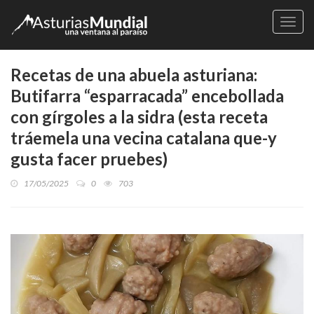
Naveg
Recetas de una abuela asturiana:
Butifarra “esparracada” encebollada
con gírgoles a la sidra (esta receta
tráemela una vecina catalana que-y
gusta facer pruebes)
17/05/2025
0
703