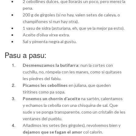
2 cebollines dulces, que llorarás un poco, pero merez la
pena.
200 g de gírgoles (si no hay, valen setes de caleya, o
champiñones si nun hay otra).
1 vasu de sidra (asturiana, eh, que ye la mejor pa esto).
Aceite d’oliva virxe extra.
Sal y pimenta negra al gustu.
Pasu a pasu:
Desmenuzamos la butifarra
: nun la cortes con
cuchillu, no, rómpela con les manes, como si quitases
les piedres del fabíu.
Picamos les cebollines
en juliana, que queden
tiritines como pa sopa.
Ponemos un chorrín d’aceite
na sartén, calentamos
y echamos la cebolla con una chisquina de sal. Que
sude y se ponga transparente, como un cristalín de les
ventanes del pueblu.
Añadimos les setes (les gírgoles), revolvemos bien y
dejamos que se fagan el amor
col calorín.