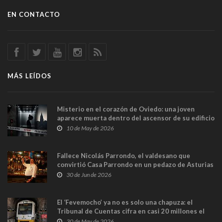
EN CONTACTO
MÁS LEÍDOS
Misterio en el corazón de Oviedo: una joven
aparece muerta dentro del ascensor de su edificio
y las cámaras captan sus últimos minutos
10 de May de 2026
Fallece Nicolás Parrondo, el valdesano que
convirtió Casa Parrondo en un pedazo de Asturias
en Madrid
30 de Jun de 2026
El ‘Fevemocho’ ya no es solo una chapuza: el
Tribunal de Cuentas cifra en casi 20 millones el
sobrecoste de los trenes que no cabían por los
30 de May de 2026