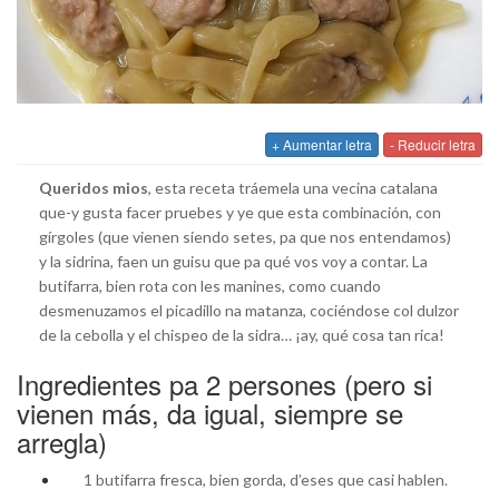
+ Aumentar letra
- Reducir letra
Queridos mios
, esta receta tráemela una vecina catalana
que-y gusta facer pruebes y ye que esta combinación, con
gírgoles (que vienen siendo setes, pa que nos entendamos)
y la sidrina, faen un guisu que pa qué vos voy a contar. La
butifarra, bien rota con les manines, como cuando
desmenuzamos el picadillo na matanza, cociéndose col dulzor
de la cebolla y el chispeo de la sidra… ¡ay, qué cosa tan rica!
Ingredientes pa 2 persones (pero si
vienen más, da igual, siempre se
arregla)
1 butifarra fresca, bien gorda, d’eses que casi hablen.