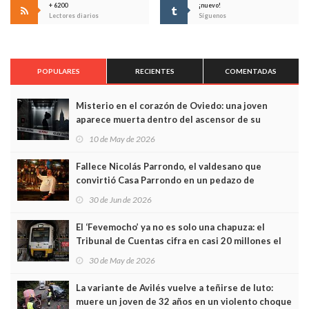
+ 6200
¡nuevo!
Lectores diarios
Síguenos
POPULARES
RECIENTES
COMENTADAS
Misterio en el corazón de Oviedo: una joven
aparece muerta dentro del ascensor de su
edificio y las cámaras captan sus últimos minutos
10 de May de 2026
Fallece Nicolás Parrondo, el valdesano que
convirtió Casa Parrondo en un pedazo de
Asturias en Madrid
30 de Jun de 2026
El ‘Fevemocho’ ya no es solo una chapuza: el
Tribunal de Cuentas cifra en casi 20 millones el
sobrecoste de los trenes que no cabían por los
30 de May de 2026
túneles
La variante de Avilés vuelve a teñirse de luto:
muere un joven de 32 años en un violento choque