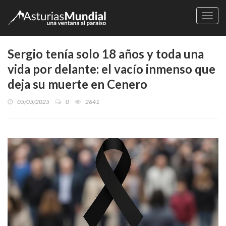
Naveg
Sergio tenía solo 18 años y toda una
vida por delante: el vacío inmenso que
deja su muerte en Cenero
05/05/2025
0
2641