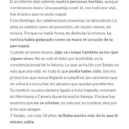
El accidente dejó además
cuatro personas heridas
, aunque
con lesiones leves. Una paradoja cruel: él, con todo por vivir,
fue el único que no pudo seguir.
Este domingo, las celebraciones previstas se detuvieron. La
misa se celebró, pero sin procesión, sin sesión vermú, sin
música. Porque no había forma de disimular la tristeza.
La
noticia había golpeado como un mazo el corazón de la
parroquia.
Cuando un joven muere,
algo se rompe también en los que
siguen vivos
. No es solo el dolor por la pérdida; es la
conciencia brutal de lo injusto. Lo que se ha ido con Sergio es
más que una vida: es todo lo que
podía haber sido
. Son los
proyectos que nunca llegarán a cumplirse, las canciones que
no volverá a escuchar, los abrazos que quedan pendientes.
Su nombre, ya para siempre ligado a esta tragedia, resonará
en Monteana y Cenero durante mucho tiempo. Porque hay
muertes que
no se olvidan
, no solo por su crudeza, sino por
la luz que apagan.
Y Sergio, con solo 18 años,
brillaba mucho más de lo que él
mismo sabía.