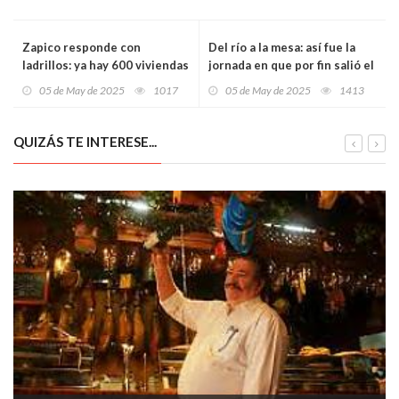
Zapico responde con
Del río a la mesa: así fue la
ladrillos: ya hay 600 viviendas
jornada en que por fin salió el
en marcha y otras 400 listas
campanu del Sella, con récord
05 de May de 2025
1017
05 de May de 2025
1413
para licitar este año
incluido
QUIZÁS TE INTERESE...