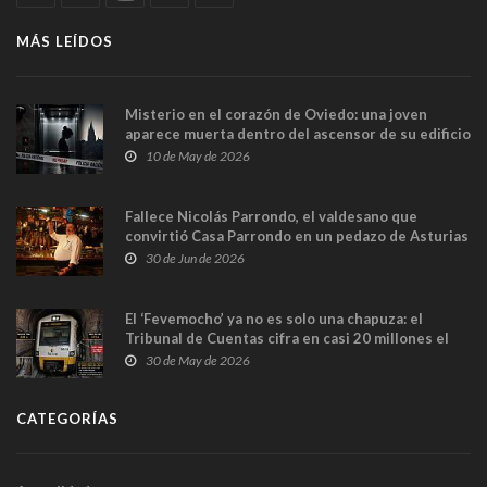
MÁS LEÍDOS
Misterio en el corazón de Oviedo: una joven
aparece muerta dentro del ascensor de su edificio
y las cámaras captan sus últimos minutos
10 de May de 2026
Fallece Nicolás Parrondo, el valdesano que
convirtió Casa Parrondo en un pedazo de Asturias
en Madrid
30 de Jun de 2026
El ‘Fevemocho’ ya no es solo una chapuza: el
Tribunal de Cuentas cifra en casi 20 millones el
sobrecoste de los trenes que no cabían por los
30 de May de 2026
túneles
CATEGORÍAS