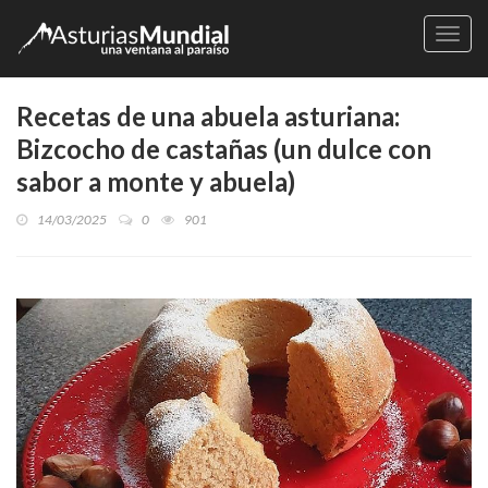
Naveg
Recetas de una abuela asturiana:
Bizcocho de castañas (un dulce con
sabor a monte y abuela)
14/03/2025
0
901