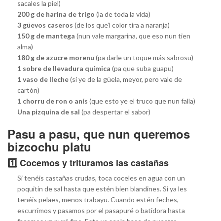
sacales la piel)
200 g de harina de trigo
(la de toda la vida)
3 güevos caseros
(de los que’l color tira a naranja)
150 g de mantega
(nun vale margarina, que eso nun tien
alma)
180 g de azucre morenu
(pa darle un toque más sabrosu)
1 sobre de llevadura química
(pa que suba guapu)
1 vaso de lleche
(si ye de la güela, meyor, pero vale de
cartón)
1 chorru de ron o anís
(que esto ye el truco que nun falla)
Una pizquina de sal
(pa despertar el sabor)
Pasu a pasu, que nun queremos
bizcochu platu
1️⃣ Cocemos y trituramos las castañas
Si tenéis castañas crudas, toca coceles en agua con un
poquitín de sal hasta que estén bien blandines. Si ya les
tenéis pelaes, menos trabayu. Cuando estén feches,
escurrimos y pasamos por el pasapuré o batidora hasta