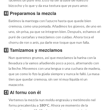
facemos un puré fino. Esto va ser la base de nuestro
bizcocho y lo que-y da esa textura que ye puro amor.
2️⃣ Preparamos la mezcla
Batimos la mantega con l’azucre hasta que quede bien
cremosa, como una pomada. Añadimos los güevos, de uno en
uno, sin prisa, pa que se integren bien. Después, echamos el
puré de castañas y mezclamos con cuidao. Ahora toca el
chorru de ron o anís, pa darle ese toque que nun falla.
3️⃣ Tamizamos y mezclamos
Nun queremos grumos, así que mezclamos la harina con la
llevadura y la vamos añadiendo poco a poco, alternando con
la lleche. Movemos con una lengua o una cuchara de madera,
que ye como lo fizo la güela siempre y nunca le falló. La masa
tien que quedar cremosa, sin ser ni muy líquida ni un
mazacote.
4️⃣ Al fornu con él
Vertemos la mezcla nun moldu engrasáu y metémoslo nel
fornu precalentáu a
180°C
. Ahora ye momento de la