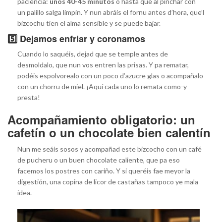
paciencia:
unos 40-45 minutos
o hasta que al pinchar con
un palillo salga limpín. Y nun abráis el fornu antes d’hora, que’l
bizcochu tien el alma sensible y se puede bajar.
5️⃣ Dejamos enfriar y coronamos
Cuando lo saquéis, dejad que se temple antes de
desmoldalo, que nun vos entren las prisas. Y pa rematar,
podéis espolvorealo con un poco d’azucre glas o acompañalo
con un chorru de miel. ¡Aquí cada uno lo remata como-y
presta!
Acompañamiento obligatorio: un
cafetín o un chocolate bien calentín
Nun me seáis sosos y acompañad este bizcocho con un café
de pucheru o un buen chocolate caliente, que pa eso
facemos los postres con cariño. Y si queréis fae meyor la
digestión, una copina de licor de castañas tampoco ye mala
idea.