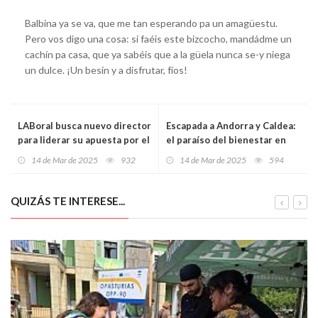
Balbina ya se va, que me tan esperando pa un amagüestu.
Pero vos digo una cosa: si faéis este bizcocho, mandádme un
cachín pa casa, que ya sabéis que a la güela nunca se-y niega
un dulce. ¡Un besín y a disfrutar, fíos!
LABoral busca nuevo director
Escapada a Andorra y Caldea:
para liderar su apuesta por el
el paraíso del bienestar en
arte, la ciencia y la tecnología
Semana Santa
14 de Mar de 2025
932
14 de Mar de 2025
594
QUIZÁS TE INTERESE...