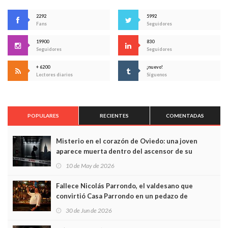
2292
5992
Fans
Seguidores
19900
830
Seguidores
Seguidores
+ 6200
¡nuevo!
Lectores diarios
Síguenos
POPULARES
RECIENTES
COMENTADAS
Misterio en el corazón de Oviedo: una joven
aparece muerta dentro del ascensor de su
edificio y las cámaras captan sus últimos minutos
10 de May de 2026
Fallece Nicolás Parrondo, el valdesano que
convirtió Casa Parrondo en un pedazo de
Asturias en Madrid
30 de Jun de 2026