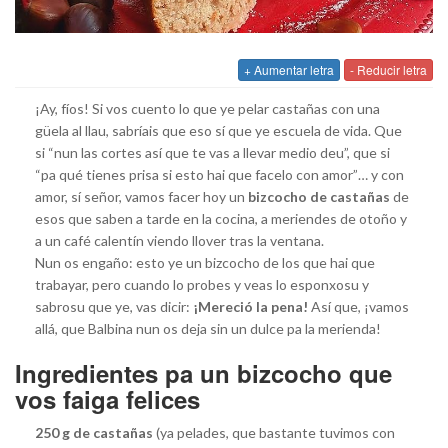
+ Aumentar letra
- Reducir letra
¡Ay, fíos! Si vos cuento lo que ye pelar castañas con una
güela al llau, sabríais que eso sí que ye escuela de vida. Que
si “nun las cortes así que te vas a llevar medio deu”, que si
“pa qué tienes prisa si esto hai que facelo con amor”… y con
amor, sí señor, vamos facer hoy un
bizcocho de castañas
de
esos que saben a tarde en la cocina, a meriendes de otoño y
a un café calentín viendo llover tras la ventana.
Nun os engaño: esto ye un bizcocho de los que hai que
trabayar, pero cuando lo probes y veas lo esponxosu y
sabrosu que ye, vas dicir:
¡Mereció la pena!
Así que, ¡vamos
allá, que Balbina nun os deja sin un dulce pa la merienda!
Ingredientes pa un bizcocho que
vos faiga felices
250 g de castañas
(ya pelades, que bastante tuvimos con