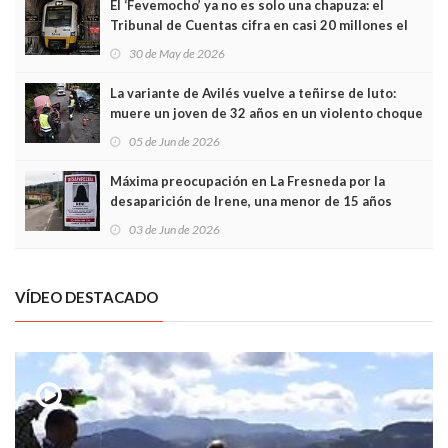
El ‘Fevemocho’ ya no es solo una chapuza: el
Tribunal de Cuentas cifra en casi 20 millones el
sobrecoste de los trenes que no cabían por los
30 de May de 2026
túneles
La variante de Avilés vuelve a teñirse de luto:
muere un joven de 32 años en un violento choque
frontal
05 de Jun de 2026
Máxima preocupación en La Fresneda por la
desaparición de Irene, una menor de 15 años
03 de Jun de 2026
VÍDEO DESTACADO