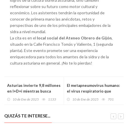
logros de la cultura sidrera asturiana, sino también
reflexionar sobre su futuro como motor cultural y
económico. Los asistentes tendrán la oportunidad de
conocer de primera mano las anécdotas, retos y
perspectivas de uno de los principales embajadores de la
sidra a nivel mundial.
La cita es en el
local social del Ateneo Obrero de Gijón
,
situado en la Calle Francisco Tomás y Valiente, 1 (segunda
planta). Este evento promete ser una experiencia
enriquecedora para todos los amantes de la sidra y de la
cultura asturiana en general. ¡No te lo pierdas!
Asturias invierte 9,8 millones
El metapneumovirus humano:
en I+D+i mientras busca
el virus respiratorio que
consolidarse como polo
alarma a China y preocupa al
10 de Ene de 2025
1133
10 de Ene de 2025
701
tecnológico
mundo
QUIZÁS TE INTERESE...