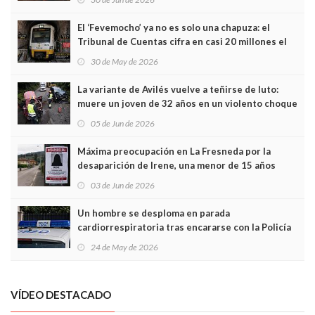
El ‘Fevemocho’ ya no es solo una chapuza: el
Tribunal de Cuentas cifra en casi 20 millones el
sobrecoste de los trenes que no cabían por los
30 de May de 2026
túneles
La variante de Avilés vuelve a teñirse de luto:
muere un joven de 32 años en un violento choque
frontal
05 de Jun de 2026
Máxima preocupación en La Fresneda por la
desaparición de Irene, una menor de 15 años
03 de Jun de 2026
Un hombre se desploma en parada
cardiorrespiratoria tras encararse con la Policía
Local en Luanco
24 de May de 2026
VÍDEO DESTACADO