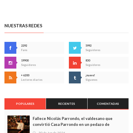
NUESTRAS REDES
2292
5992
Fans
Seguidores
19900
830
Seguidores
Seguidores
+ 6200
¡nuevo!
Lectores diarios
Síguenos
POPULARES
RECIENTES
COMENTADAS
Fallece Nicolás Parrondo, el valdesano que
convirtió Casa Parrondo en un pedazo de
Asturias en Madrid
30 de Jun de 2026