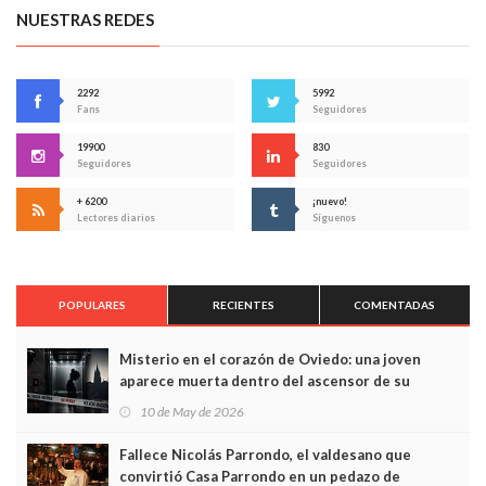
NUESTRAS REDES
2292
5992
Fans
Seguidores
19900
830
Seguidores
Seguidores
+ 6200
¡nuevo!
Lectores diarios
Síguenos
POPULARES
RECIENTES
COMENTADAS
Misterio en el corazón de Oviedo: una joven
aparece muerta dentro del ascensor de su
edificio y las cámaras captan sus últimos minutos
10 de May de 2026
Fallece Nicolás Parrondo, el valdesano que
convirtió Casa Parrondo en un pedazo de