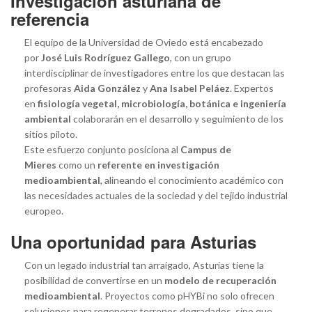
Investigación asturiana de
referencia
El equipo de la Universidad de Oviedo está encabezado
por
José Luis Rodríguez Gallego
, con un grupo
interdisciplinar de investigadores entre los que destacan las
profesoras
Aida González
y
Ana Isabel Peláez
. Expertos
en
fisiología vegetal, microbiología, botánica e ingeniería
ambiental
colaborarán en el desarrollo y seguimiento de los
sitios piloto.
Este esfuerzo conjunto posiciona al
Campus de
Mieres
como un
referente en investigación
medioambiental
, alineando el conocimiento académico con
las necesidades actuales de la sociedad y del tejido industrial
europeo.
Una oportunidad para Asturias
Con un legado industrial tan arraigado, Asturias tiene la
posibilidad de convertirse en un
modelo de recuperación
medioambiental
. Proyectos como pHYBi no solo ofrecen
soluciones para regenerar terrenos degradados, sino que