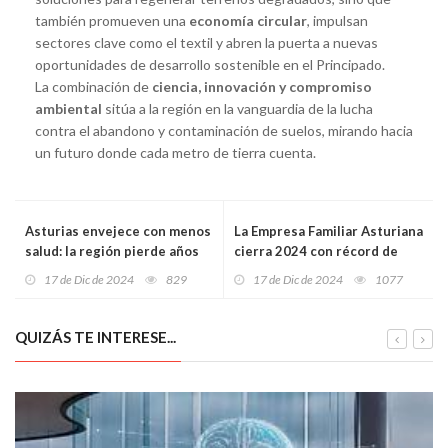
también promueven una
economía circular
, impulsan
sectores clave como el textil y abren la puerta a nuevas
oportunidades de desarrollo sostenible en el Principado.
La combinación de
ciencia, innovación y compromiso
ambiental
sitúa a la región en la vanguardia de la lucha
contra el abandono y contaminación de suelos, mirando hacia
un futuro donde cada metro de tierra cuenta.
Asturias envejece con menos
La Empresa Familiar Asturiana
salud: la región pierde años
cierra 2024 con récord de
de vida y calidad frente a la
asociados: 74 familias
17 de Dic de 2024
829
17 de Dic de 2024
1077
media nacional
impulsan más de 200
empresas y 34.000 empleos
QUIZÁS TE INTERESE...