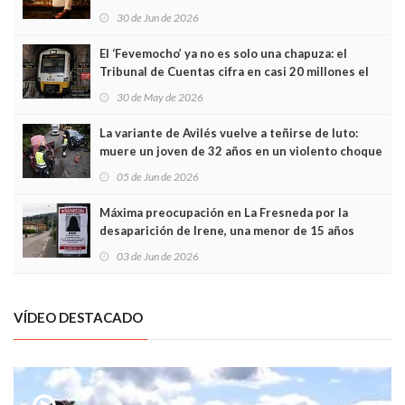
Asturias en Madrid
30 de Jun de 2026
El ‘Fevemocho’ ya no es solo una chapuza: el
Tribunal de Cuentas cifra en casi 20 millones el
sobrecoste de los trenes que no cabían por los
30 de May de 2026
túneles
La variante de Avilés vuelve a teñirse de luto:
muere un joven de 32 años en un violento choque
frontal
05 de Jun de 2026
Máxima preocupación en La Fresneda por la
desaparición de Irene, una menor de 15 años
03 de Jun de 2026
VÍDEO DESTACADO