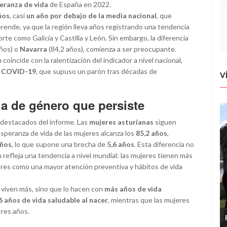
eranza de vida
de España en 2022.
ños
, casi
un año por debajo de la media nacional
, que
rprende, ya que la región lleva años registrando una tendencia
te como Galicia y Castilla y León. Sin embargo, la diferencia
ños) o
Navarra
(84,2 años), comienza a ser preocupante.
oincide con la ralentización del indicador a nivel nacional,
la COVID-19
, que supuso un parón tras décadas de
V
a de género que persiste
 destacados del informe. Las
mujeres asturianas
siguen
speranza de vida de las mujeres alcanza los
85,2 años
,
años
, lo que supone una brecha de
5,6 años
. Esta diferencia no
n refleja una tendencia a nivel mundial: las mujeres tienen más
tores como una mayor atención preventiva y hábitos de vida
 viven más, sino que lo hacen con
más años de vida
6 años de vida saludable al nacer
, mientras que las mujeres
tres años.