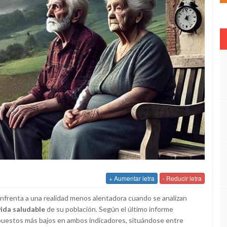
+ Aumentar letra
- Reducir letra
 enfrenta a una realidad menos alentadora cuando se analizan
vida saludable
de su población. Según el último informe
s puestos más bajos en ambos indicadores, situándose entre