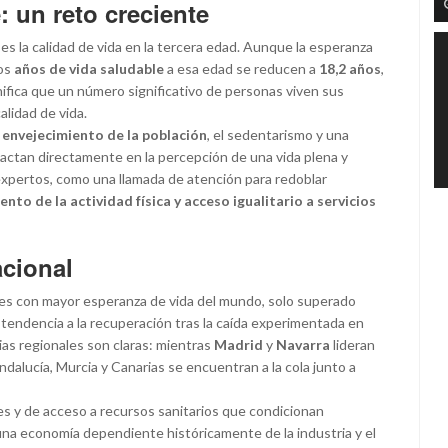
 un reto creciente
s la calidad de vida en la tercera edad. Aunque la esperanza
los
años de vida saludable
a esa edad se reducen a
18,2 años
,
gnifica que un número significativo de personas viven sus
alidad de vida.
l
envejecimiento de la población
, el sedentarismo y una
actan directamente en la percepción de una vida plena y
n expertos, como una llamada de atención para redoblar
nto de la actividad física y acceso igualitario a servicios
acional
íses con mayor esperanza de vida del mundo, solo superado
 tendencia a la recuperación tras la caída experimentada en
ias regionales son claras: mientras
Madrid
y
Navarra
lideran
Andalucía, Murcia y Canarias se encuentran a la cola junto a
s y de acceso a recursos sanitarios que condicionan
 una economía dependiente históricamente de la industria y el