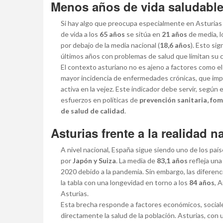
Menos años de vida saludable:
Si hay algo que preocupa especialmente en Asturias e
de vida a los
65 años
se sitúa en
21 años
de media, 
por debajo de la media nacional (
18,6 años
). Esto si
últimos años con problemas de salud que limitan su c
El contexto asturiano no es ajeno a factores como e
mayor incidencia de enfermedades crónicas, que imp
activa en la vejez. Este indicador debe servir, segú
esfuerzos en políticas de
prevención sanitaria, fome
de salud de calidad
.
Asturias frente a la realidad n
A nivel nacional, España sigue siendo uno de los pa
por
Japón y Suiza
. La media de
83,1 años
refleja una
2020 debido a la pandemia. Sin embargo, las diferenc
la tabla con una longevidad en torno a los
84 años
, 
Asturias.
Esta brecha responde a factores económicos, sociale
directamente la salud de la población. Asturias, con