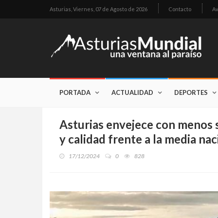
Asturias,
Viernes, 07 de Agosto de 2026
Contacto
Av
PORTADA
ACTUALIDAD
DEPORTES
Asturias envejece con menos s
y calidad frente a la media nac
17/12/2024
0
828