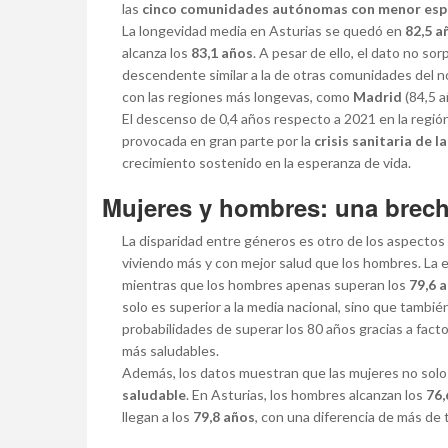
las
cinco comunidades autónomas con menor esp
La longevidad media en Asturias se quedó en
82,5 a
alcanza los
83,1 años
. A pesar de ello, el dato no so
descendente similar a la de otras comunidades del nor
con las regiones más longevas, como
Madrid
(84,5 a
El descenso de 0,4 años respecto a 2021 en la región c
provocada en gran parte por la
crisis sanitaria de 
crecimiento sostenido en la esperanza de vida.
Mujeres y hombres: una brech
La disparidad entre géneros es otro de los aspectos
viviendo más y con mejor salud que los hombres. La e
mientras que los hombres apenas superan los
79,6 
solo es superior a la media nacional, sino que tambié
probabilidades de superar los 80 años gracias a fac
más saludables.
Además, los datos muestran que las mujeres no solo
saludable
. En Asturias, los hombres alcanzan los
76,
llegan a los
79,8 años
, con una diferencia de más de 