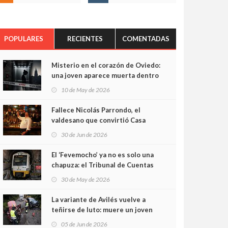
POPULARES
RECIENTES
COMENTADAS
Misterio en el corazón de Oviedo:
una joven aparece muerta dentro
del ascensor de su edificio y las
10 de May de 2026
cámaras captan sus últimos
minutos
Fallece Nicolás Parrondo, el
valdesano que convirtió Casa
Parrondo en un pedazo de
30 de Jun de 2026
Asturias en Madrid
El ‘Fevemocho’ ya no es solo una
chapuza: el Tribunal de Cuentas
cifra en casi 20 millones el
30 de May de 2026
sobrecoste de los trenes que no
cabían por los túneles
La variante de Avilés vuelve a
teñirse de luto: muere un joven
de 32 años en un violento choque
05 de Jun de 2026