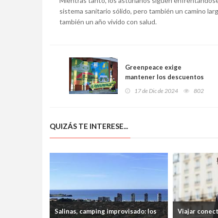
Mientras tanto, los asturianos siguen enfrentándos
sistema sanitario sólido, pero también un camino lar
también un año vivido con salud.
Greenpeace exige
mantener los descuentos
del transporte público
17 de Dic de 2024
802
hasta la llegada del abono
único: ‘No podemos dar
marcha atrás’
QUIZÁS TE INTERESE...
Salinas, camping improvisado: los
Viajar conec