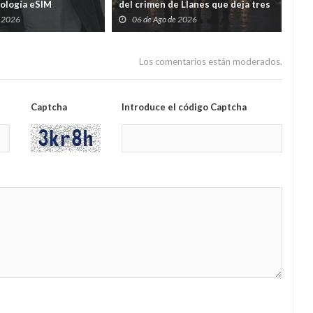
nología eSIM
del crimen de Llanes que deja tres
cad
hijos huérfanos
sid
e 2026
06 de Ago de 2026
0
Guar
por
Los comentarios están moderados.
Captcha
Introduce el código Captcha