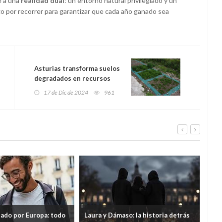
e a una
realidad dual
: un entorno natural privilegiado y un
go por recorrer para garantizar que cada año ganado sea
Asturias transforma suelos
degradados en recursos
sostenibles: la Universidad
17 de Dic de 2024
961
de Oviedo lidera un
innovador proyecto
europeo
tado por Europa: todo
Laura y Dámaso: la historia detrás
El 