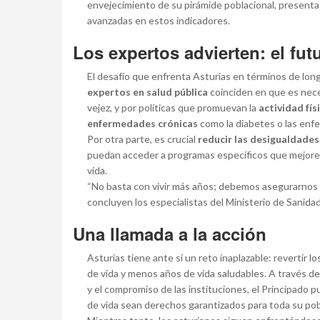
envejecimiento de su pirámide poblacional, presenta
avanzadas en estos indicadores.
Los expertos advierten: el fut
El desafío que enfrenta Asturias en términos de long
expertos en salud pública
coinciden en que es nece
vejez, y por políticas que promuevan la
actividad fís
enfermedades crónicas
como la diabetes o las enf
Por otra parte, es crucial
reducir las desigualdade
puedan acceder a programas específicos que mejoren
vida.
“No basta con vivir más años; debemos asegurarnos d
concluyen los especialistas del Ministerio de Sanidad
Una llamada a la acción
Asturias tiene ante sí un reto inaplazable: revertir 
de vida y menos años de vida saludables. A través de
y el compromiso de las instituciones, el Principado p
de vida sean derechos garantizados para toda su pob