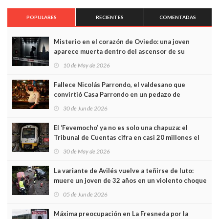
POPULARES
RECIENTES
COMENTADAS
Misterio en el corazón de Oviedo: una joven
aparece muerta dentro del ascensor de su
edificio y las cámaras captan sus últimos minutos
10 de May de 2026
Fallece Nicolás Parrondo, el valdesano que
convirtió Casa Parrondo en un pedazo de
Asturias en Madrid
30 de Jun de 2026
El ‘Fevemocho’ ya no es solo una chapuza: el
Tribunal de Cuentas cifra en casi 20 millones el
sobrecoste de los trenes que no cabían por los
30 de May de 2026
túneles
La variante de Avilés vuelve a teñirse de luto:
muere un joven de 32 años en un violento choque
frontal
05 de Jun de 2026
Máxima preocupación en La Fresneda por la