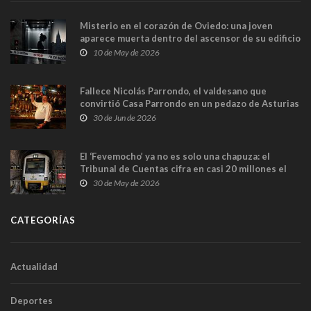
Misterio en el corazón de Oviedo: una joven
aparece muerta dentro del ascensor de su edificio
y las cámaras captan sus últimos minutos
10 de May de 2026
Fallece Nicolás Parrondo, el valdesano que
convirtió Casa Parrondo en un pedazo de Asturias
en Madrid
30 de Jun de 2026
El ‘Fevemocho’ ya no es solo una chapuza: el
Tribunal de Cuentas cifra en casi 20 millones el
sobrecoste de los trenes que no cabían por los
30 de May de 2026
túneles
CATEGORÍAS
Actualidad
Deportes