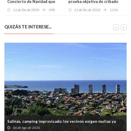
Concierto de Navidad que
prueba objetiva de cribado
une tradición y excelencia en
temprano de autismo con
11 de Dic de 2024
998
11 de Dic de 2024
1156
Oviedo
inteligencia artificial
QUIZÁS TE INTERESE...
Salinas, camping improvisado: los vecinos exigen multas ya
06 de Ago de 2026