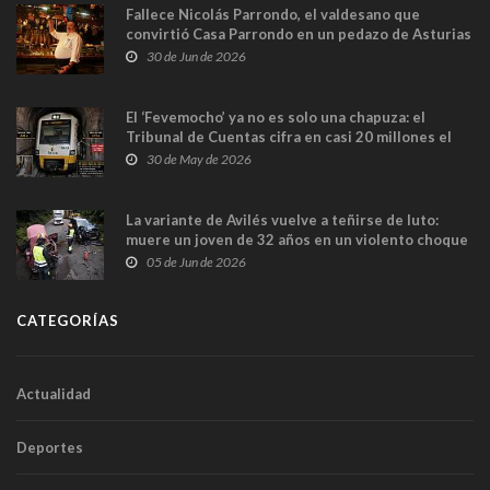
Fallece Nicolás Parrondo, el valdesano que
convirtió Casa Parrondo en un pedazo de Asturias
en Madrid
30 de Jun de 2026
El ‘Fevemocho’ ya no es solo una chapuza: el
Tribunal de Cuentas cifra en casi 20 millones el
sobrecoste de los trenes que no cabían por los
30 de May de 2026
túneles
La variante de Avilés vuelve a teñirse de luto:
muere un joven de 32 años en un violento choque
frontal
05 de Jun de 2026
CATEGORÍAS
Actualidad
Deportes