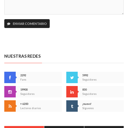
ENVIAR COMENTARIO
NUESTRAS REDES
2292
5992
Fans
Seguidores
19900
830
Seguidores
Seguidores
+ 6200
¡nuevo!
Lectores diarios
Síguenos