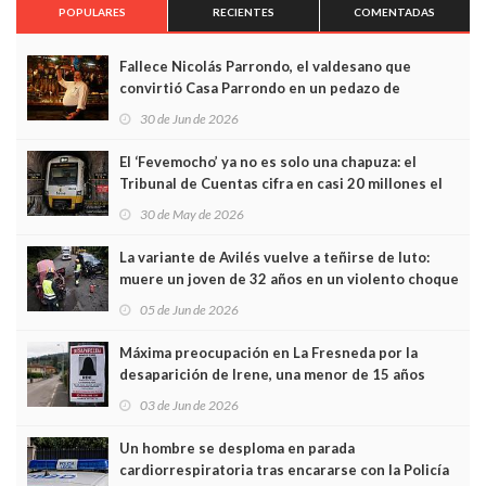
POPULARES
RECIENTES
COMENTADAS
Fallece Nicolás Parrondo, el valdesano que
convirtió Casa Parrondo en un pedazo de
Asturias en Madrid
30 de Jun de 2026
El ‘Fevemocho’ ya no es solo una chapuza: el
Tribunal de Cuentas cifra en casi 20 millones el
sobrecoste de los trenes que no cabían por los
30 de May de 2026
túneles
La variante de Avilés vuelve a teñirse de luto:
muere un joven de 32 años en un violento choque
frontal
05 de Jun de 2026
Máxima preocupación en La Fresneda por la
desaparición de Irene, una menor de 15 años
03 de Jun de 2026
Un hombre se desploma en parada
cardiorrespiratoria tras encararse con la Policía