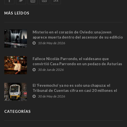
MÁS LEÍDOS
Misterio en el corazón de Oviedo: una joven
aparece muerta dentro del ascensor de su edificio
y las cámaras captan sus últimos minutos
10 de May de 2026
Fallece Nicolás Parrondo, el valdesano que
convirtió Casa Parrondo en un pedazo de Asturias
en Madrid
30 de Jun de 2026
El ‘Fevemocho’ ya no es solo una chapuza: el
Tribunal de Cuentas cifra en casi 20 millones el
sobrecoste de los trenes que no cabían por los
30 de May de 2026
túneles
CATEGORÍAS