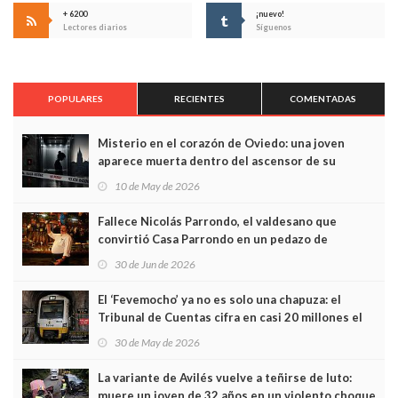
+ 6200
¡nuevo!
Lectores diarios
Síguenos
POPULARES
RECIENTES
COMENTADAS
Misterio en el corazón de Oviedo: una joven
aparece muerta dentro del ascensor de su
edificio y las cámaras captan sus últimos minutos
10 de May de 2026
Fallece Nicolás Parrondo, el valdesano que
convirtió Casa Parrondo en un pedazo de
Asturias en Madrid
30 de Jun de 2026
El ‘Fevemocho’ ya no es solo una chapuza: el
Tribunal de Cuentas cifra en casi 20 millones el
sobrecoste de los trenes que no cabían por los
30 de May de 2026
túneles
La variante de Avilés vuelve a teñirse de luto:
muere un joven de 32 años en un violento choque