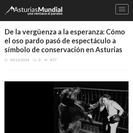
Naveg
De la vergüenza a la esperanza: Cómo
el oso pardo pasó de espectáculo a
símbolo de conservación en Asturias
09/12/2024
0
877