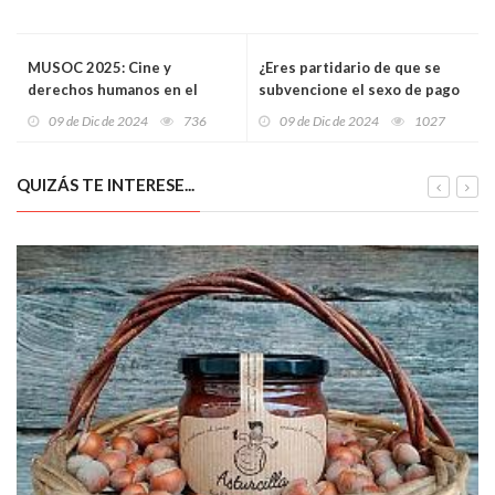
MUSOC 2025: Cine y
¿Eres partidario de que se
derechos humanos en el
subvencione el sexo de pago
corazón de Asturias
para ciertos colectivos?
09 de Dic de 2024
736
09 de Dic de 2024
1027
QUIZÁS TE INTERESE...