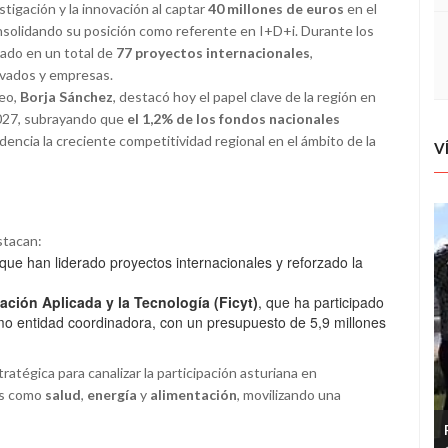
stigación y la innovación al captar
40 millones de euros
en el
nsolidando su posición como referente en I+D+i. Durante los
ipado en un total de
77 proyectos internacionales
,
rivados y empresas.
leo,
Borja Sánchez
, destacó hoy el papel clave de la región en
2027, subrayando que
el 1,2% de los fondos nacionales
idencia la creciente competitividad regional en el ámbito de la
V
stacan:
 que han liderado proyectos internacionales y reforzado la
ación Aplicada y la Tecnología (Ficyt)
, que ha participado
omo entidad coordinadora, con un presupuesto de 5,9 millones
tégica para canalizar la participación asturiana en
as como
salud
,
energía
y
alimentación
, movilizando una