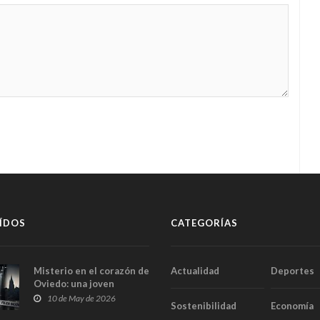
ÍDOS
CATEGORÍAS
Misterio en el corazón de
Actualidad
Deportes
Oviedo: una joven
aparece muerta dentro
10 de May de 2026
Sostenibilidad
Economía
del ascensor de su