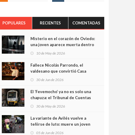
POPULARES
RECIENTES
COMENTADAS
Misterio en el corazón de Oviedo:
una joven aparece muerta dentro
del ascensor de su edificio y las
10 de May de 2026
cámaras captan sus últimos
minutos
Fallece Nicolás Parrondo, el
valdesano que convirtió Casa
Parrondo en un pedazo de
30 de Jun de 2026
Asturias en Madrid
El ‘Fevemocho’ ya no es solo una
chapuza: el Tribunal de Cuentas
cifra en casi 20 millones el
30 de May de 2026
sobrecoste de los trenes que no
cabían por los túneles
La variante de Avilés vuelve a
teñirse de luto: muere un joven
de 32 años en un violento choque
05 de Jun de 2026