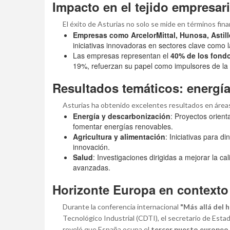
Impacto en el tejido empresaria
El éxito de Asturias no solo se mide en términos fina
Empresas como ArcelorMittal, Hunosa, Astil
iniciativas innovadoras en sectores clave como la
Las empresas representan el
40% de los fond
19%, refuerzan su papel como impulsores de la 
Resultados temáticos: energía,
Asturias ha obtenido excelentes resultados en área
Energía y descarbonización
: Proyectos orient
fomentar energías renovables.
Agricultura y alimentación
: Iniciativas para d
innovación.
Salud
: Investigaciones dirigidas a mejorar la c
avanzadas.
Horizonte Europa en contexto
Durante la conferencia internacional
"Más allá del 
Tecnológico Industrial (CDTI), el secretario de Esta
reveló que España ocupa el
tercer puesto europeo