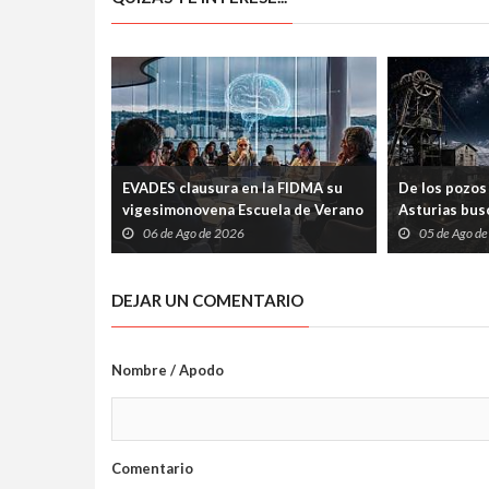
EVADES clausura en la FIDMA su
De los pozos 
vigesimonovena Escuela de Verano
Asturias busc
con una mesa redonda abierta
carrera espac
06 de Ago de 2026
05 de Ago d
sobre pensamiento crítico y
tecnología
DEJAR UN COMENTARIO
Nombre / Apodo
Comentario