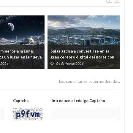
mineros a la Luna:
Salas aspira a convertirse en el
Por 
a un lugar en la nueva
gran cerebro digital del norte con
ree
ial
una inversión de 1.226 millones
con
e 2026
04 de Ago de 2026
2
mod
Los comentarios están moderados.
Captcha
Introduce el código Captcha