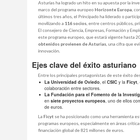
Asturias ha logrado un hito en su apuesta por la inve
marco del programa europeo
Horizonte Europa
, co
últimos tres años, el Principado ha liderado o partic
movilizando a
116 socios
, entre centros públicos, p
El consejero de Ciencia, Empresas, Formación y Emp
este programa europeo, que estará vigente hasta 
obtenidos provienen de Asturias
, una cifra que ev
innovación.
Ejes clave del éxito asturiano
Entre los principales protagonistas de este éxito de
La Universidad de Oviedo
, el
CSIC
y la
Ficyt
,
colaboración entre sectores.
La Fundación para el Fomento de la Investig
en
siete proyectos europeos
, uno de ellos c
de euros.
La
Ficyt
se ha posicionado como una herramienta estra
programas europeos, especialmente en áreas crític
financiación global de 821 millones de euros.