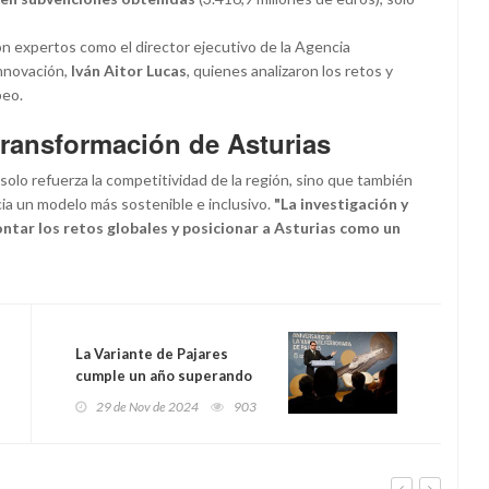
on expertos como el director ejecutivo de la Agencia
Innovación,
Iván Aitor Lucas
, quienes analizaron los retos y
peo.
transformación de Asturias
solo refuerza la competitividad de la región, sino que también
ia un modelo más sostenible e inclusivo.
"La investigación y
ontar los retos globales y posicionar a Asturias como un
La Variante de Pajares
cumple un año superando
todas las expectativas y
29 de Nov de 2024
903
marcando el inicio de una
nueva era para Asturias