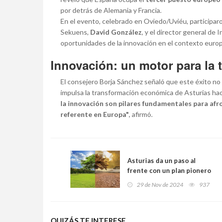
por detrás de Alemania y Francia.
En el evento, celebrado en Oviedo/Uviéu, participar
Sekuens,
David González
, y el director general de 
oportunidades de la innovación en el contexto euro
Innovación: un motor para la 
El consejero Borja Sánchez señaló que este éxito no 
impulsa la transformación económica de Asturias hac
la innovación son pilares fundamentales para afr
referente en Europa"
, afirmó.
Asturias da un paso al
frente con un plan pionero
para combatir la
29 de Nov de 2024
937
emergencia climática y
proteger su futuro
QUIZÁS TE INTERESE...