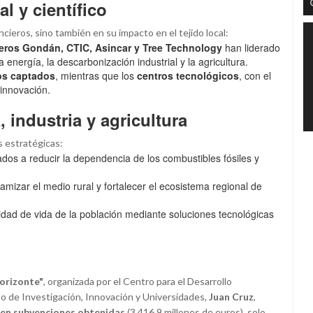
l y científico
ncieros, sino también en su impacto en el tejido local:
leros Gondán, CTIC, Asincar y Tree Technology
han liderado
 energía, la descarbonización industrial y la agricultura.
os captados
, mientras que los
centros tecnológicos
, con el
innovación.
 industria y agricultura
s estratégicas:
ados a reducir la dependencia de los combustibles fósiles y
inamizar el medio rural y fortalecer el ecosistema regional de
alidad de vida de la población mediante soluciones tecnológicas
horizonte"
, organizada por el Centro para el Desarrollo
do de Investigación, Innovación y Universidades,
Juan Cruz
,
 en subvenciones obtenidas
(3.416,9 millones de euros), solo