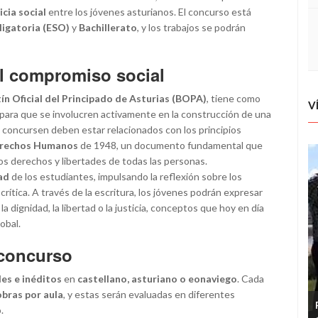
icia social
entre los jóvenes asturianos. El concurso está
igatoria (ESO)
y
Bachillerato
, y los trabajos se podrán
el compromiso social
ín Oficial del Principado de Asturias (BOPA)
, tiene como
V
 para que se involucren activamente en la construcción de una
e concursen deben estar relacionados con los principios
Derechos Humanos
de 1948, un documento fundamental que
los derechos y libertades de todas las personas.
ad
de los estudiantes, impulsando la reflexión sobre los
rítica. A través de la escritura, los jóvenes podrán expresar
a dignidad, la libertad o la justicia, conceptos que hoy en día
obal.
 concurso
les e inéditos
en
castellano, asturiano o eonaviego
. Cada
obras por aula
, y estas serán evaluadas en diferentes
.