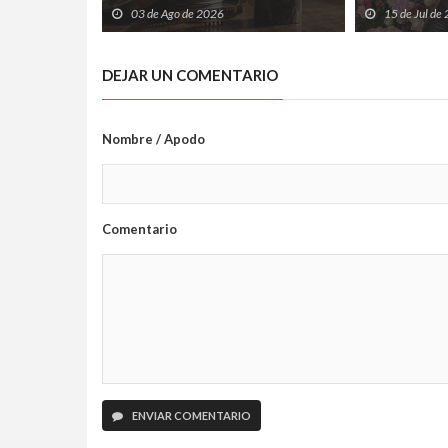
producciones de Laboral
Ería tras las
03 de Ago de 2026
15 de Jul de
Cinemateca suman nuevos premios
el Ayuntami
DEJAR UN COMENTARIO
Nombre / Apodo
Comentario
ENVIAR COMENTARIO