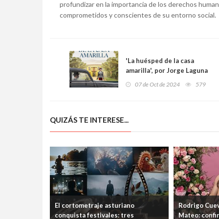
profundizar en la importancia de los derechos human
comprometidos y conscientes de su entorno social.
'La huésped de la casa
amarilla', por Jorge Laguna
07 de Oct de 2024
579
QUIZÁS TE INTERESE...
El cortometraje asturiano
Rodrigo Cuev
conquista festivales: tres
Mateo: confi