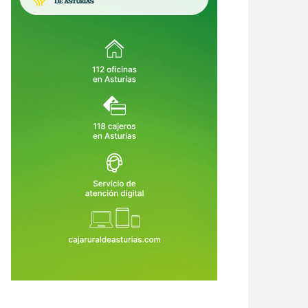
i el mayor lujo del futuro fuera
Asturias lleva la revolución digital
ir a 15 minutos de todo?
a los pueblos: 15.000 cursos para