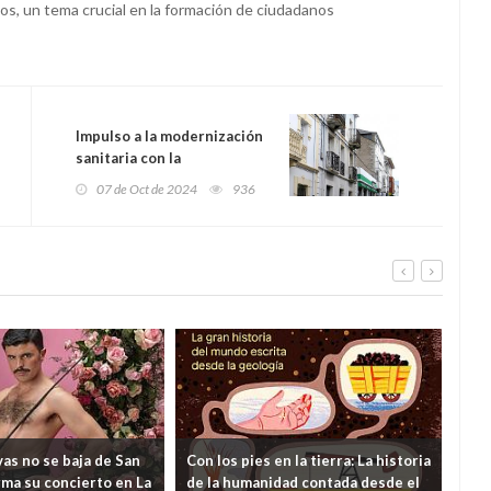
os, un tema crucial en la formación de ciudadanos
Impulso a la modernización
sanitaria con la
construcción de nuevos
07 de Oct de 2024
936
centros en Boal y Tapia de
Casariego, con una
inversión cercana a los 7
millones de euros
as no se baja de San
Con los pies en la tierra: La historia
¿Y s
rma su concierto en La
de la humanidad contada desde el
viv