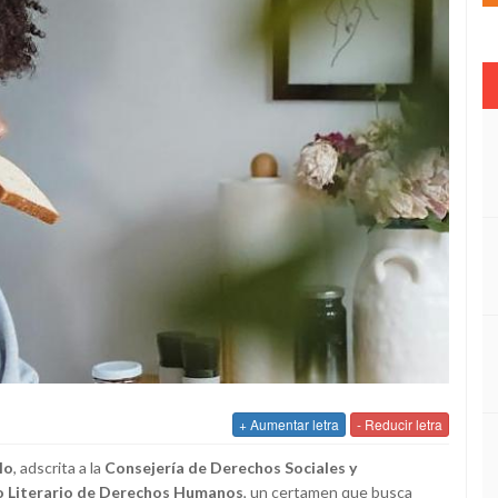
+ Aumentar letra
- Reducir letra
lo
, adscrita a la
Consejería de Derechos Sociales y
so Literario de Derechos Humanos
, un certamen que busca