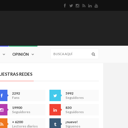
OPINIÓN
UESTRAS REDES
2292
5992
Fans
Seguidores
19900
830
Seguidores
Seguidores
+ 6200
¡nuevo!
Lectores diarios
Síguenos