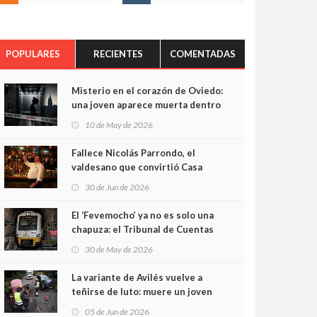
POPULARES
RECIENTES
COMENTADAS
Misterio en el corazón de Oviedo:
una joven aparece muerta dentro
del ascensor de su edificio y las
10 de May de 2026
cámaras captan sus últimos
minutos
Fallece Nicolás Parrondo, el
valdesano que convirtió Casa
Parrondo en un pedazo de
30 de Jun de 2026
Asturias en Madrid
El ‘Fevemocho’ ya no es solo una
chapuza: el Tribunal de Cuentas
cifra en casi 20 millones el
30 de May de 2026
sobrecoste de los trenes que no
cabían por los túneles
La variante de Avilés vuelve a
teñirse de luto: muere un joven
de 32 años en un violento choque
05 de Jun de 2026