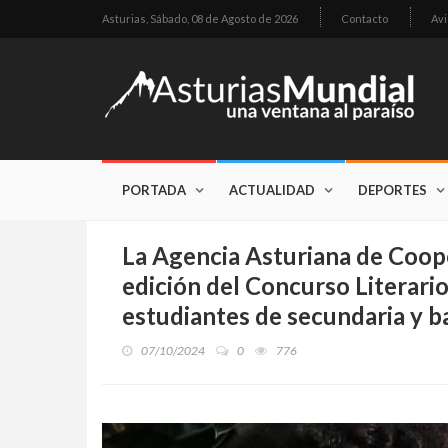
Asturias,
Sábado, 08 de Agosto de 2026
Contacto
Avi
PORTADA
ACTUALIDAD
DEPORTES
La Agencia Asturiana de Coope
edición del Concurso Literar
estudiantes de secundaria y b
07/10/2024
0
776