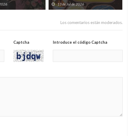
 dudas lanzadas desde
subsuelo
 2026
13 de Jul de 2026
0
ento
Los comentarios están moderados.
Captcha
Introduce el código Captcha