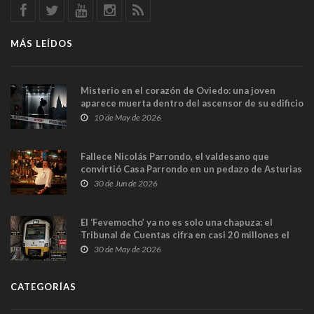
MÁS LEÍDOS
Misterio en el corazón de Oviedo: una joven
aparece muerta dentro del ascensor de su edificio
y las cámaras captan sus últimos minutos
10 de May de 2026
Fallece Nicolás Parrondo, el valdesano que
convirtió Casa Parrondo en un pedazo de Asturias
en Madrid
30 de Jun de 2026
El ‘Fevemocho’ ya no es solo una chapuza: el
Tribunal de Cuentas cifra en casi 20 millones el
sobrecoste de los trenes que no cabían por los
30 de May de 2026
túneles
CATEGORÍAS