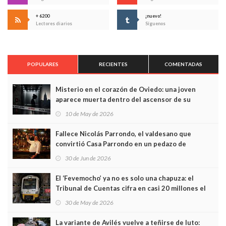
+ 6200
¡nuevo!
Lectores diarios
Síguenos
POPULARES
RECIENTES
COMENTADAS
Misterio en el corazón de Oviedo: una joven
aparece muerta dentro del ascensor de su
edificio y las cámaras captan sus últimos minutos
10 de May de 2026
Fallece Nicolás Parrondo, el valdesano que
convirtió Casa Parrondo en un pedazo de
Asturias en Madrid
30 de Jun de 2026
El ‘Fevemocho’ ya no es solo una chapuza: el
Tribunal de Cuentas cifra en casi 20 millones el
sobrecoste de los trenes que no cabían por los
30 de May de 2026
túneles
La variante de Avilés vuelve a teñirse de luto: