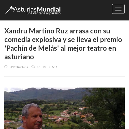
Naveg
Xandru Martino Ruz arrasa con su
comedia explosiva y se lleva el premio
'Pachín de Melás' al mejor teatro en
asturiano
05/10/2024
0
1070