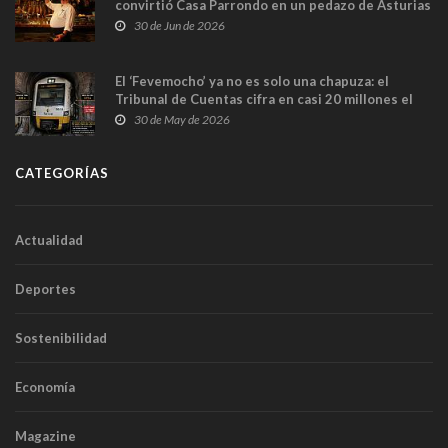
convirtió Casa Parrondo en un pedazo de Asturias
en Madrid
30 de Jun de 2026
El ‘Fevemocho’ ya no es solo una chapuza: el
Tribunal de Cuentas cifra en casi 20 millones el
sobrecoste de los trenes que no cabían por los
30 de May de 2026
túneles
CATEGORÍAS
Actualidad
Deportes
Sostenibilidad
Economía
Magazine