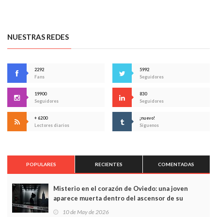
NUESTRAS REDES
2292
5992
Fans
Seguidores
19900
830
Seguidores
Seguidores
+ 6200
¡nuevo!
Lectores diarios
Síguenos
POPULARES
RECIENTES
COMENTADAS
Misterio en el corazón de Oviedo: una joven
aparece muerta dentro del ascensor de su
edificio y las cámaras captan sus últimos minutos
10 de May de 2026