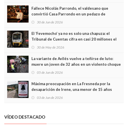
Fallece Nicolás Parrondo, el valdesano que
convirtió Casa Parrondo en un pedazo de
Asturias en Madrid
30 de Jun de 2026
El ‘Fevemocho’ ya no es solo una chapuza: el
Tribunal de Cuentas cifra en casi 20 millones el
sobrecoste de los trenes que no cabían por los
30 de May de 2026
túneles
La variante de Avilés vuelve a teñirse de luto:
muere un joven de 32 años en un violento choque
frontal
05 de Jun de 2026
Máxima preocupación en La Fresneda por la
desaparición de Irene, una menor de 15 años
03 de Jun de 2026
VÍDEO DESTACADO