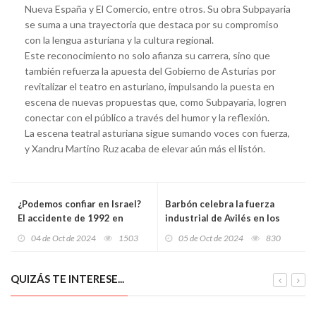
Nueva España y El Comercio, entre otros. Su obra Subpayaria
se suma a una trayectoria que destaca por su compromiso
con la lengua asturiana y la cultura regional.
Este reconocimiento no solo afianza su carrera, sino que
también refuerza la apuesta del Gobierno de Asturias por
revitalizar el teatro en asturiano, impulsando la puesta en
escena de nuevas propuestas que, como Subpayaria, logren
conectar con el público a través del humor y la reflexión.
La escena teatral asturiana sigue sumando voces con fuerza,
y Xandru Martino Ruz acaba de elevar aún más el listón.
¿Podemos confiar en Israel?
Barbón celebra la fuerza
El accidente de 1992 en
industrial de Avilés en los
Ámsterdam y la sombra del
aniversarios de Aleastur y
04 de Oct de 2024
1503
05 de Oct de 2024
830
gas Sarín: ¿Una advertencia
Asturfeito: "Innovación y
para el Oriente Medio actual?
tradición nos llevan de Avilés
al cielo"
QUIZÁS TE INTERESE...