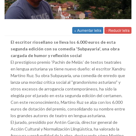
+ Aumentar letra
- Reducir letra
El escritor riosellano se lleva los 6.000 euros de esta
segunda edición con su comedia 'Subpayaria', una obra
cargada de humor y reflexión social
El prestigioso premio 'Pachín de Melás' de textos teatrales
en lengua asturiana ya tiene nuevo dueño: el escritor Xandru
Martino Ruz. Su obra Subpayaria, una comedia de enredo que
lanza una mordaz crítica social al "grandonismo asturiano" y
otros excesos de arrogancia contemporáneos, ha sido la
elegida por el jurado en esta segunda edición del certamen.
Con este reconocimiento, Martino Ruz se alza con los 6.000
euros de dotación del premio, consolidando su nombre entre
los grandes autores de teatro en lengua asturiana.
El jurado, presidido por Antón García, director general de
Acción Cultural y Normalización Llingüística, ha valorado la
frescura y profundidad de la obra, destacando cómo Martino