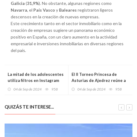
Galicia
(
31,9%
). No obstante, algunas regiones como
Navarra
, el
País Vasco
y
Baleares
registraron ligeros
descensos en la creación de nuevas empresas.
Este crecimiento tanto en el sector inmobiliario como en la
creación de empresas sugiere un panorama económico
positivo en España, con un claro aumento en la actividad
empresarial e inversiones inmobiliarias en diversas regiones
del país.
La mitad de los adolescentes
El II Torneo Princesa de
utiliza filtros en Instagram
Asturias de Ajedrez reúne a
para mejorar su imagen,
las mejores jugadoras
04 de Sep de 2024
958
04 de Sep de 2024
958
según un estudio de la
asturianas en Avilés
Universidad de Oviedo
QUIZÁS TE INTERESE...