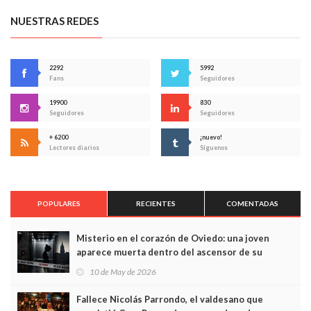
NUESTRAS REDES
2292
5992
Fans
Seguidores
19900
830
Seguidores
Seguidores
+ 6200
¡nuevo!
Lectores diarios
Síguenos
POPULARES
RECIENTES
COMENTADAS
Misterio en el corazón de Oviedo: una joven
aparece muerta dentro del ascensor de su
edificio y las cámaras captan sus últimos minutos
10 de May de 2026
Fallece Nicolás Parrondo, el valdesano que