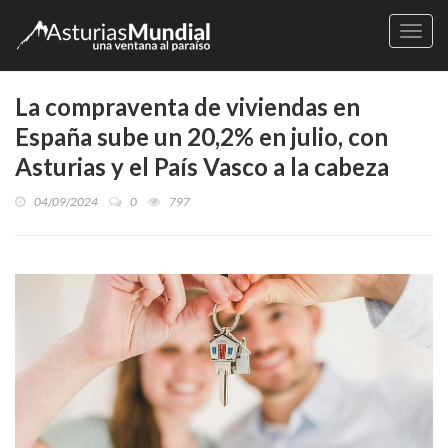
Naveg
La compraventa de viviendas en
España sube un 20,2% en julio, con
Asturias y el País Vasco a la cabeza
04/09/2024
0
797