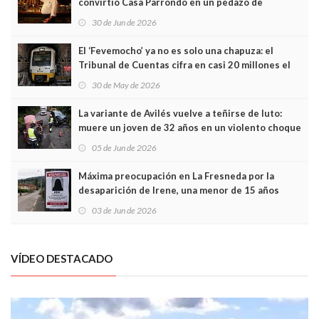
convirtió Casa Parrondo en un pedazo de
Asturias en Madrid
30 de Jun de 2026
El ‘Fevemocho’ ya no es solo una chapuza: el
Tribunal de Cuentas cifra en casi 20 millones el
sobrecoste de los trenes que no cabían por los
30 de May de 2026
túneles
La variante de Avilés vuelve a teñirse de luto:
muere un joven de 32 años en un violento choque
frontal
05 de Jun de 2026
Máxima preocupación en La Fresneda por la
desaparición de Irene, una menor de 15 años
03 de Jun de 2026
VÍDEO DESTACADO