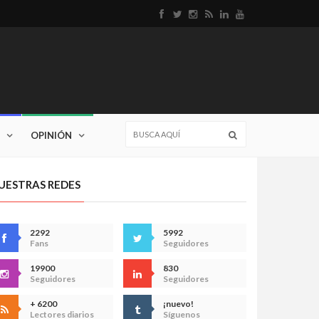
OPINIÓN
UESTRAS REDES
2292
5992
Fans
Seguidores
19900
830
Seguidores
Seguidores
+ 6200
¡nuevo!
Lectores diarios
Síguenos