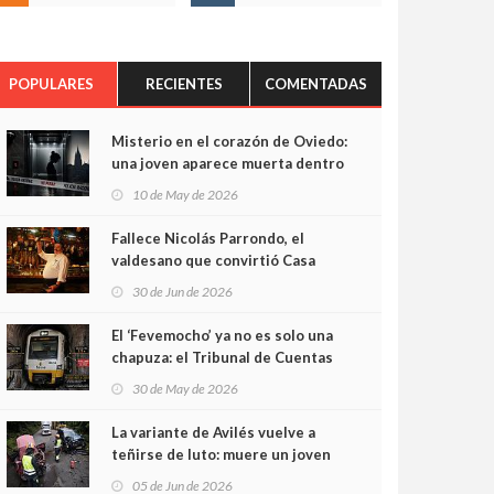
POPULARES
RECIENTES
COMENTADAS
Misterio en el corazón de Oviedo:
una joven aparece muerta dentro
del ascensor de su edificio y las
10 de May de 2026
cámaras captan sus últimos
minutos
Fallece Nicolás Parrondo, el
valdesano que convirtió Casa
Parrondo en un pedazo de
30 de Jun de 2026
Asturias en Madrid
El ‘Fevemocho’ ya no es solo una
chapuza: el Tribunal de Cuentas
cifra en casi 20 millones el
30 de May de 2026
sobrecoste de los trenes que no
cabían por los túneles
La variante de Avilés vuelve a
teñirse de luto: muere un joven
de 32 años en un violento choque
05 de Jun de 2026