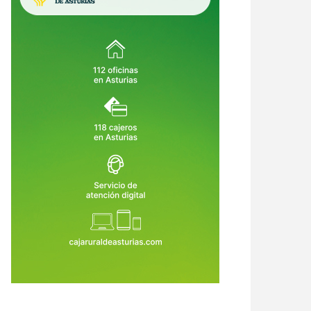
io millón de multa, un árbol
Ni Agenda 2030 ni monte
vo por cada año de vida y hasta
intocable: la verdadera pólvora de
el: el laberinto legal de cortar
los incendios es el abandono rural
8 de Jul de 2026
27 de Jul de 2026
rbol en tu propia finca