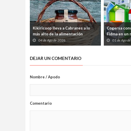
Kikiricoop lleva a Cabranes a lo
Cogersa conv
más alto de la alimentación
Fidma en un r
ecológica española
de los resid
04 de Ago de 2026
01 de Ago d
su reciclaje
DEJAR UN COMENTARIO
Nombre / Apodo
Comentario