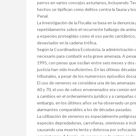
perros en varios concejos asturianos, incluyendo Te
hechos se tipifican como delitos contra la fauna y lo
Penal.
La investigación de la Fiscalía se basa en la denunci
repetidamente sobre el recurrente hallazgo de anim
a especies protegidas como el oso pardo cantábrico, 
devastador en la cadena trófica.
Según la Coordinadora Ecoloxista, la administración
necesario para combatir esta grave amenaza. A pesar
1995, con penas que oscilan entre seis meses y dos añ
justicia han sido insuficientes. En las últimas décad
tribunales, a pesar de los numerosos episodios doc
El uso de venenos se considera una de las amenazas 
60 y 70, el uso de cebos envenenados era común ent
a cambios en el ordenamiento jurídico y a campañas 
embargo, en los últimos años se ha observado un pr
alarmantes comparables a los de décadas pasadas.
La utilización de venenos es especialmente peligrosa
especies depredadoras, carroñeras, omnívoras e inclu
causando una muerte lenta y dolorosa por sofocación 