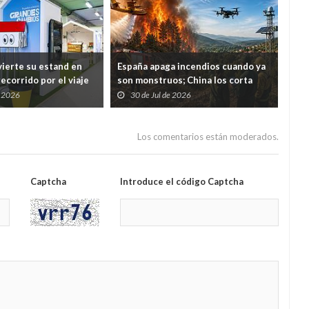
ierte su estand en
España apaga incendios cuando ya
Med
ecorrido por el viaje
son monstruos; China los corta
nue
uos desde casa hasta
antes de que nazcan
cárc
e 2026
30 de Jul de 2026
2
un á
Los comentarios están moderados.
Captcha
Introduce el código Captcha