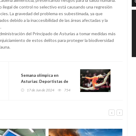
adena alimenticia, presentando riesgos para la salud humana.
ilegal de control no selectivo está causando una regresión
pecies. La gravedad del problema es subestimada, ya que
s debido a la inaccesibilidad de las áreas afectadas y la
.
 administración del Principado de Asturias a tomar medidas más
enjuiciamiento de estos delitos para proteger la biodiversidad
fauna.
Semana olímpica en
Asturias: Deportistas de
élite inspirando a las
17 de Jun de 2024
754
futuras generaciones