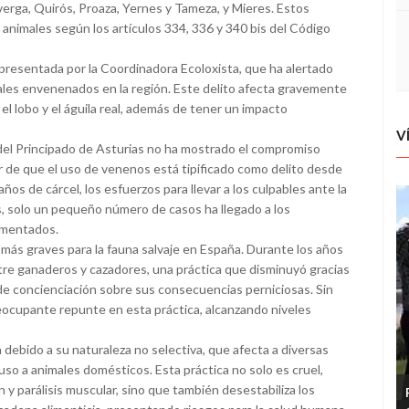
verga, Quirós, Proaza, Yernes y Tameza, y Mieres. Estos
s animales según los artículos 334, 336 y 340 bis del Código
a presentada por la Coordinadora Ecoloxista, que ha alertado
ales envenenados en la región. Este delito afecta gravemente
el lobo y el águila real, además de tener un impacto
V
 del Principado de Asturias no ha mostrado el compromiso
 de que el uso de venenos está tipificado como delito desde
os de cárcel, los esfuerzos para llevar a los culpables ante la
as, solo un pequeño número de casos ha llegado a los
umentados.
más graves para la fauna salvaje en España. Durante los años
re ganaderos y cazadores, una práctica que disminuyó gracias
de concienciación sobre sus consecuencias perniciosas. Sin
eocupante repunte en esta práctica, alcanzando niveles
 debido a su naturaleza no selectiva, que afecta a diversas
so a animales domésticos. Esta práctica no solo es cruel,
y parálisis muscular, sino que también desestabiliza los