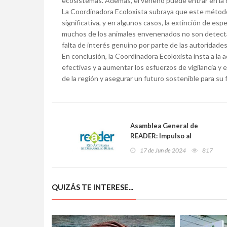
ecosistemas. Además, el veneno puede entrar en la c
La Coordinadora Ecoloxista subraya que este método 
significativa, y en algunos casos, la extinción de es
muchos de los animales envenenados no son detectado
falta de interés genuino por parte de las autoridades
En conclusión, la Coordinadora Ecoloxista insta a la
efectivas y a aumentar los esfuerzos de vigilancia y 
de la región y asegurar un futuro sostenible para su 
Asamblea General de
READER: Impulso al
desarrollo rural y
17 de Jun de 2024
817
demográfico en Asturias
QUIZÁS TE INTERESE...