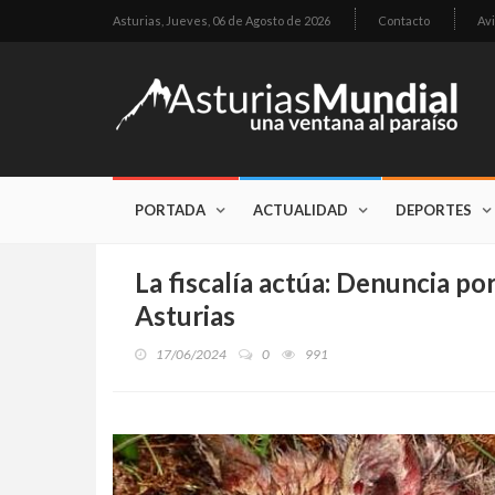
Asturias,
Jueves, 06 de Agosto de 2026
Contacto
Avi
PORTADA
ACTUALIDAD
DEPORTES
La fiscalía actúa: Denuncia p
Asturias
17/06/2024
0
991