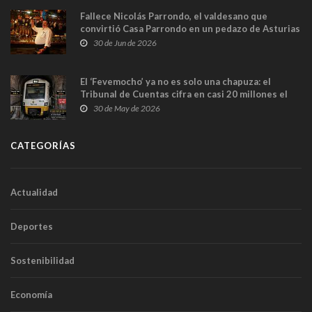
Fallece Nicolás Parrondo, el valdesano que
convirtió Casa Parrondo en un pedazo de Asturias
en Madrid
30 de Jun de 2026
El ‘Fevemocho’ ya no es solo una chapuza: el
Tribunal de Cuentas cifra en casi 20 millones el
sobrecoste de los trenes que no cabían por los
30 de May de 2026
túneles
CATEGORÍAS
Actualidad
Deportes
Sostenibilidad
Economía