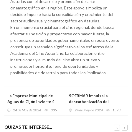
Asturias con el desarrollo y promoción del arte
cinematográfico en la región. Este apoyo simboliza un
decidido impulso hacia la consolidación y crecimiento del
sector audiovisual y cinematográfico en Asturias.
En un momento crucial para el cine regional, donde busca
afianzar su posición y proyectarse con mayor fuerza, la
presencia de autoridades gubernamentales en este evento
constituye un respaldo significativo a los esfuerzos de la
Academia del Cine Asturiano. La colaboración entre
instituciones y el mundo del cine abre un nuevo y
prometedor horizonte, lleno de oportunidades y
posibilidades de desarrollo para todos los implicados.
La Empresa Municipal de
SOERMAR impulsa la
Aguas de Gijón invierte 4
descarbonización del
millones de euros en la
transporte marítimo en
24 de May de 2024
835
24 de May de 2024
1593
modernización de la
Navalia con cuatro proyectos
conducción de Los Arrudos
innovadores
QUIZÁS TE INTERESE...