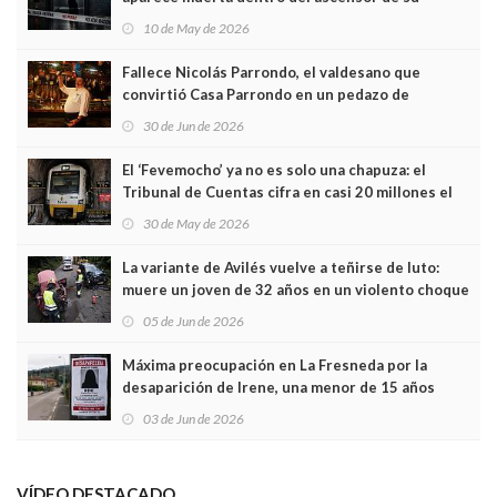
edificio y las cámaras captan sus últimos minutos
10 de May de 2026
Fallece Nicolás Parrondo, el valdesano que
convirtió Casa Parrondo en un pedazo de
Asturias en Madrid
30 de Jun de 2026
El ‘Fevemocho’ ya no es solo una chapuza: el
Tribunal de Cuentas cifra en casi 20 millones el
sobrecoste de los trenes que no cabían por los
30 de May de 2026
túneles
La variante de Avilés vuelve a teñirse de luto:
muere un joven de 32 años en un violento choque
frontal
05 de Jun de 2026
Máxima preocupación en La Fresneda por la
desaparición de Irene, una menor de 15 años
03 de Jun de 2026
VÍDEO DESTACADO