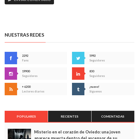
NUESTRAS REDES
2292
5992
Fans
Seguidores
19900
830
Seguidores
Seguidores
+ 6200
¡nuevo!
Lectores diarios
Síguenos
POPULARES
RECIENTES
COMENTADAS
Misterio en el corazón de Oviedo: una joven
aparece muerta dentro del ascensor de su