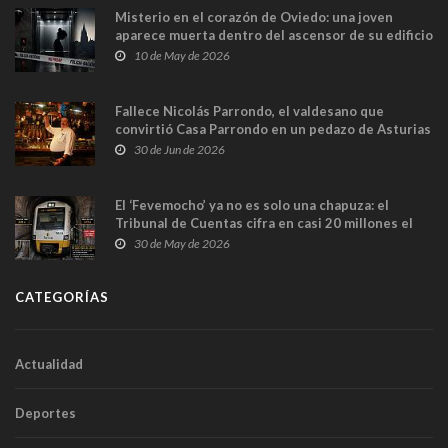
Misterio en el corazón de Oviedo: una joven
aparece muerta dentro del ascensor de su edificio
y las cámaras captan sus últimos minutos
10 de May de 2026
Fallece Nicolás Parrondo, el valdesano que
convirtió Casa Parrondo en un pedazo de Asturias
en Madrid
30 de Jun de 2026
El ‘Fevemocho’ ya no es solo una chapuza: el
Tribunal de Cuentas cifra en casi 20 millones el
sobrecoste de los trenes que no cabían por los
30 de May de 2026
túneles
CATEGORÍAS
Actualidad
Deportes