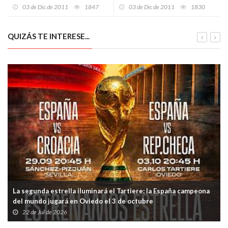
limpia”
que ofrece Guinea Ecuatorial
03 de Dic de 2011
1847
03 de Dic de 2011
1830
QUIZÁS TE INTERESE...
La segunda estrella iluminará el Tartiere: la España campeona
del mundo jugará en Oviedo el 3 de octubre
22 de Jul de 2026