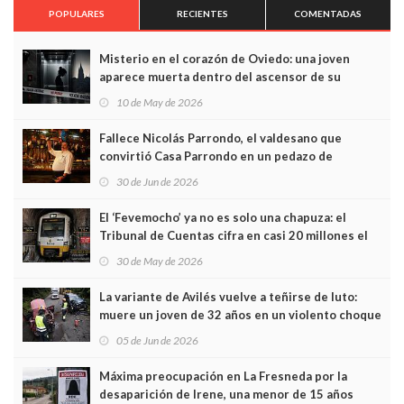
POPULARES
RECIENTES
COMENTADAS
Misterio en el corazón de Oviedo: una joven
aparece muerta dentro del ascensor de su
edificio y las cámaras captan sus últimos minutos
10 de May de 2026
Fallece Nicolás Parrondo, el valdesano que
convirtió Casa Parrondo en un pedazo de
Asturias en Madrid
30 de Jun de 2026
El ‘Fevemocho’ ya no es solo una chapuza: el
Tribunal de Cuentas cifra en casi 20 millones el
sobrecoste de los trenes que no cabían por los
30 de May de 2026
túneles
La variante de Avilés vuelve a teñirse de luto:
muere un joven de 32 años en un violento choque
frontal
05 de Jun de 2026
Máxima preocupación en La Fresneda por la
desaparición de Irene, una menor de 15 años