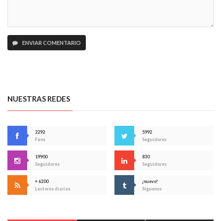
ENVIAR COMENTARIO
NUESTRAS REDES
2292
5992
Fans
Seguidores
19900
830
Seguidores
Seguidores
+ 6200
¡nuevo!
Lectores diarios
Síguenos