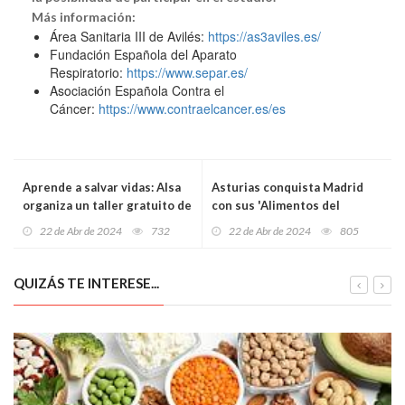
Más información:
Área Sanitaria III de Avilés:
https://as3aviles.es/
Fundación Española del Aparato
Respiratorio:
https://www.separ.es/
Asociación Española Contra el
Cáncer:
https://www.contraelcancer.es/es
Aprende a salvar vidas: Alsa
Asturias conquista Madrid
organiza un taller gratuito de
con sus 'Alimentos del
reanimación cardiopulmonar
Paraíso Natural'
22 de Abr de 2024
732
22 de Abr de 2024
805
en Oviedo
QUIZÁS TE INTERESE...