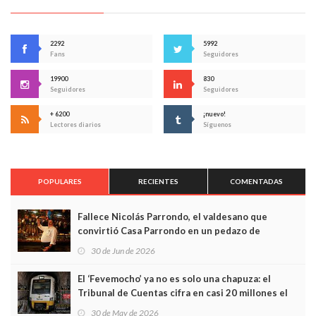
2292
5992
Fans
Seguidores
19900
830
Seguidores
Seguidores
+ 6200
¡nuevo!
Lectores diarios
Síguenos
POPULARES
RECIENTES
COMENTADAS
Fallece Nicolás Parrondo, el valdesano que
convirtió Casa Parrondo en un pedazo de
Asturias en Madrid
30 de Jun de 2026
El ‘Fevemocho’ ya no es solo una chapuza: el
Tribunal de Cuentas cifra en casi 20 millones el
sobrecoste de los trenes que no cabían por los
30 de May de 2026