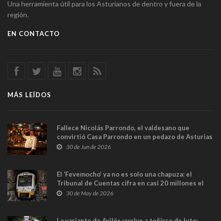
Una herramienta útil para los Asturianos de dentro y fuera de la
región.
EN CONTACTO
MÁS LEÍDOS
Fallece Nicolás Parrondo, el valdesano que
convirtió Casa Parrondo en un pedazo de Asturias
en Madrid
30 de Jun de 2026
El ‘Fevemocho’ ya no es solo una chapuza: el
Tribunal de Cuentas cifra en casi 20 millones el
sobrecoste de los trenes que no cabían por los
30 de May de 2026
túneles
La variante de Avilés vuelve a teñirse de luto: