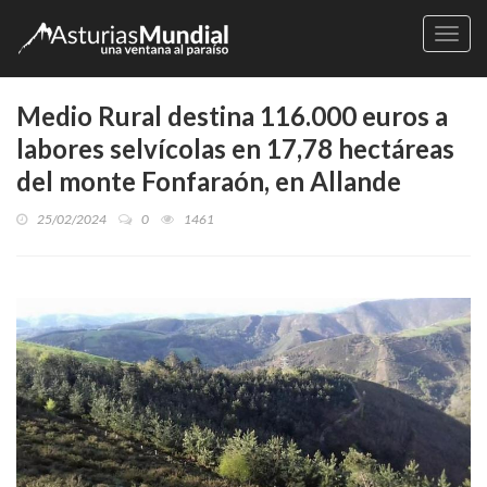
Naveg
Medio Rural destina 116.000 euros a
labores selvícolas en 17,78 hectáreas
del monte Fonfaraón, en Allande
25/02/2024
0
1461