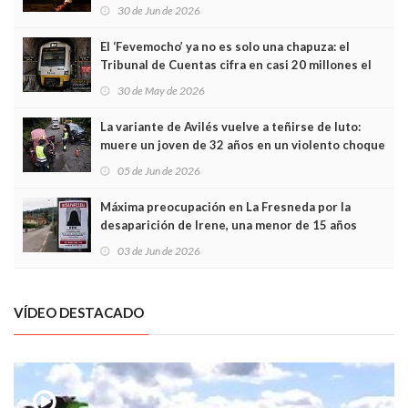
Asturias en Madrid
30 de Jun de 2026
El ‘Fevemocho’ ya no es solo una chapuza: el
Tribunal de Cuentas cifra en casi 20 millones el
sobrecoste de los trenes que no cabían por los
30 de May de 2026
túneles
La variante de Avilés vuelve a teñirse de luto:
muere un joven de 32 años en un violento choque
frontal
05 de Jun de 2026
Máxima preocupación en La Fresneda por la
desaparición de Irene, una menor de 15 años
03 de Jun de 2026
VÍDEO DESTACADO