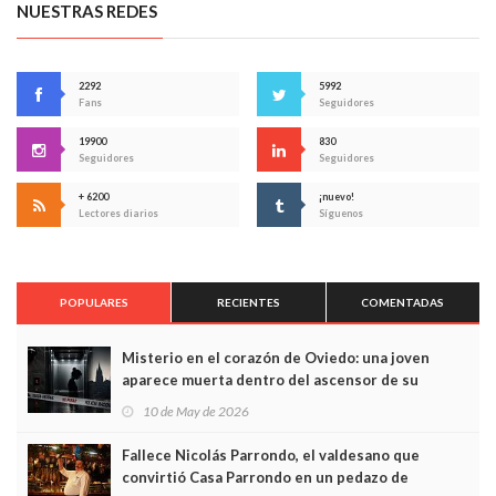
NUESTRAS REDES
2292
5992
Fans
Seguidores
19900
830
Seguidores
Seguidores
+ 6200
¡nuevo!
Lectores diarios
Síguenos
POPULARES
RECIENTES
COMENTADAS
Misterio en el corazón de Oviedo: una joven
aparece muerta dentro del ascensor de su
edificio y las cámaras captan sus últimos minutos
10 de May de 2026
Fallece Nicolás Parrondo, el valdesano que
convirtió Casa Parrondo en un pedazo de