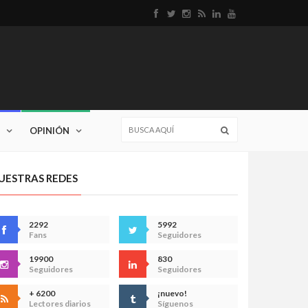
OPINIÓN
UESTRAS REDES
2292
5992
Fans
Seguidores
19900
830
Seguidores
Seguidores
+ 6200
¡nuevo!
Lectores diarios
Síguenos