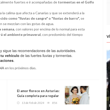
 localmente fuertes e ir acompañadas de
tormentas en el Golfo
a la calima que afecta a Canarias y que se extenderá a la
ido como "lluvias de sangre" o "lluvias de barro",
se
n se mezclan con las gotas de agua.
la semana
, con valores por encima de lo normal para esta
rá el ambiente primaveral
, con predominio del tiempo
V
y sigue las recomendaciones de las autoridades.
 tu vehículo
de las fuertes lluvias y tormentas.
daciones
.
ANA
en los próximos días.
El amor florece en Asturias:
Guía completa para regalar
flores en San Valentín
13 de Feb de 2024
856