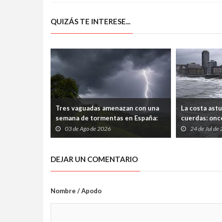
el desarrollo eólico
QUIZÁS TE INTERESE...
Tres vaguadas amenazan con una
La costa astu
semana de tormentas en España:
cuerdas: onc
Asturias afronta chubascos,
más de un mil
03 de Ago de 2026
24 de Jul de
descenso térmico y riesgo puntual
temporales
en la Cordillera
DEJAR UN COMENTARIO
Nombre / Apodo