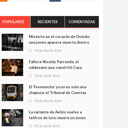
POPULARES
RECIENTES
COMENTADAS
Misterio en el corazón de Oviedo:
una joven aparece muerta dentro
del ascensor de su edificio y las
10 de May de 2026
cámaras captan sus últimos
minutos
Fallece Nicolás Parrondo, el
valdesano que convirtió Casa
Parrondo en un pedazo de
30 de Jun de 2026
Asturias en Madrid
El ‘Fevemocho’ ya no es solo una
chapuza: el Tribunal de Cuentas
cifra en casi 20 millones el
30 de May de 2026
sobrecoste de los trenes que no
cabían por los túneles
La variante de Avilés vuelve a
teñirse de luto: muere un joven
de 32 años en un violento choque
05 de Jun de 2026