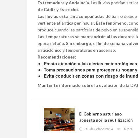
Extremadura y Andalucía
. Las lluvias podrían ser
de Cádiz y Estrecho
.
Las lluvias estarán acompañadas de barro
debido 
vertiente atlántica peninsular.
Este fenómeno, conoc
produce cuando las partículas de polvo en suspensió
Las temperaturas se mantendrán altas durante 
época del año.
Sin embargo, el fin de semana volve
anticiclónico y temperaturas en ascenso.
Recomendaciones:
Presta atención a las alertas meteorológicas
Toma precauciones para proteger tu hogar y
Evita conducir en zonas con riesgo de inun
Mantente informado sobre la evolución de la D
El Gobierno asturiano
apuesta por la reutilización
de espacios y la
13 de Feb de 2024
1058
restauración ambiental en