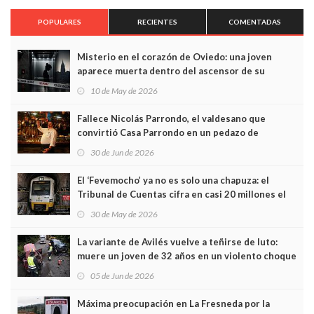
POPULARES
RECIENTES
COMENTADAS
Misterio en el corazón de Oviedo: una joven
aparece muerta dentro del ascensor de su
edificio y las cámaras captan sus últimos minutos
10 de May de 2026
Fallece Nicolás Parrondo, el valdesano que
convirtió Casa Parrondo en un pedazo de
Asturias en Madrid
30 de Jun de 2026
El ‘Fevemocho’ ya no es solo una chapuza: el
Tribunal de Cuentas cifra en casi 20 millones el
sobrecoste de los trenes que no cabían por los
30 de May de 2026
túneles
La variante de Avilés vuelve a teñirse de luto:
muere un joven de 32 años en un violento choque
frontal
05 de Jun de 2026
Máxima preocupación en La Fresneda por la