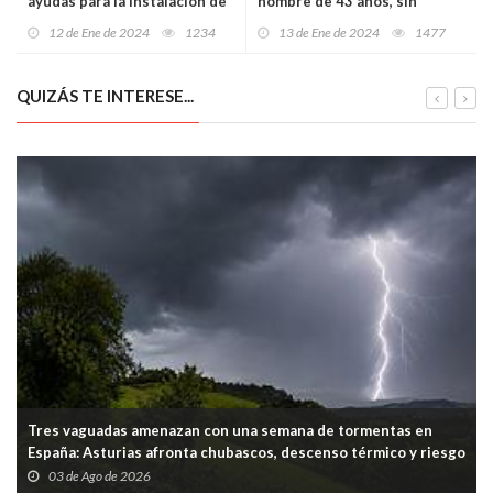
ayudas para la instalación de
hombre de 43 años, sin
paneles solares están
permiso de conducir y con
12 de Ene de 2024
1234
13 de Ene de 2024
1477
garantizadas
síntomas de embriaguez, tras
chocar su vehículo contra
otro que estaba aparcado
QUIZÁS TE INTERESE...
Tres vaguadas amenazan con una semana de tormentas en
España: Asturias afronta chubascos, descenso térmico y riesgo
puntual en la Cordillera
03 de Ago de 2026