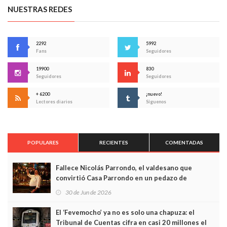
NUESTRAS REDES
2292
5992
Fans
Seguidores
19900
830
Seguidores
Seguidores
+ 6200
¡nuevo!
Lectores diarios
Síguenos
POPULARES
RECIENTES
COMENTADAS
Fallece Nicolás Parrondo, el valdesano que
convirtió Casa Parrondo en un pedazo de
Asturias en Madrid
30 de Jun de 2026
El ‘Fevemocho’ ya no es solo una chapuza: el
Tribunal de Cuentas cifra en casi 20 millones el