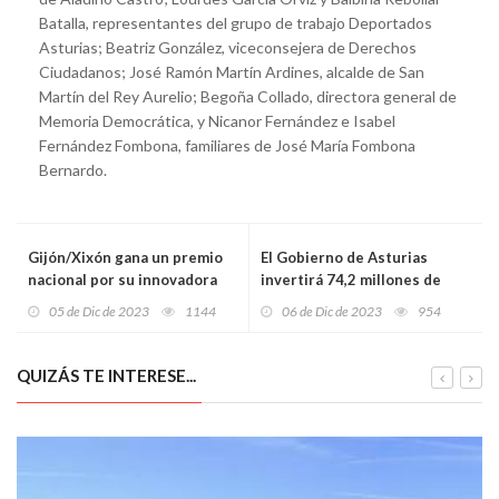
Batalla, representantes del grupo de trabajo Deportados
Asturias; Beatriz González, viceconsejera de Derechos
Ciudadanos; José Ramón Martín Ardines, alcalde de San
Martín del Rey Aurelio; Begoña Collado, directora general de
Memoria Democrática, y Nicanor Fernández e Isabel
Fernández Fombona, familiares de José María Fombona
Bernardo.
Gijón/Xixón gana un premio
El Gobierno de Asturias
nacional por su innovadora
invertirá 74,2 millones de
guía contra la violencia de
euros en 850 nuevos hogares
05 de Dic de 2023
1144
06 de Dic de 2023
954
género en adolescentes
y rehabilitaciones
QUIZÁS TE INTERESE...