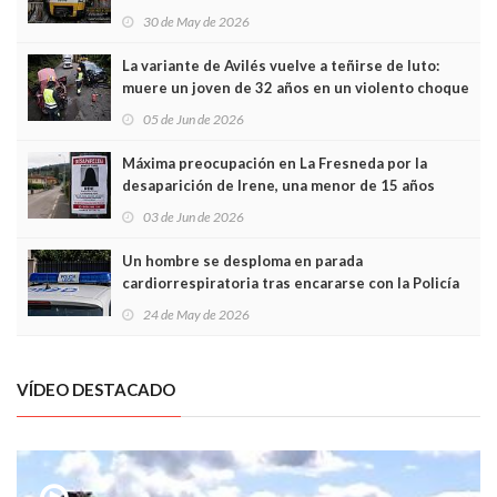
sobrecoste de los trenes que no cabían por los
30 de May de 2026
túneles
La variante de Avilés vuelve a teñirse de luto:
muere un joven de 32 años en un violento choque
frontal
05 de Jun de 2026
Máxima preocupación en La Fresneda por la
desaparición de Irene, una menor de 15 años
03 de Jun de 2026
Un hombre se desploma en parada
cardiorrespiratoria tras encararse con la Policía
Local en Luanco
24 de May de 2026
VÍDEO DESTACADO