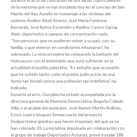
durante el acto de colocación de dos de las cuatro piedras
de la memoria que se han instalado hoy en el concejo de San
Martín del Rey Aurelio en homenaje a las víctimas del
nazismo Avelino Abolí Álvarez, José María Fombona
Bernardo, José Baños Escandón y Aladino Castro García,
Alain, deportados a campos de concentración nazis.
“Son personas que no pudieron volver a su país, con su
familia, y que vivieron en condiciones inhumanas”, ha
subrayado. La viceconsejera ha comparado la barbarie del
Holocausto con el exterminio que está sufriendo en la
actualidad el pueblo palestino. “Es extraño que un pueblo
que ha sufrido tanto como el pueblo judío actúe de una
forma tan brutal contra una población tan indefensa”, ha
indicado.
Durante el acto, González ha estado acompañada por la
directora general de Memoria Democrática, Begoña Collado
Villa, y el alcalde del municipio, José Ramón Martín Ardines.
Estos cuatro bloques forman parte del proyecto
Stolpersteine (piedras que hacen tropezar), del que ya se
han colocado 33. La iniciativa, impulsada en colaboración con
el grupo de trabajo Deportados Asturias, prevé instalar 188