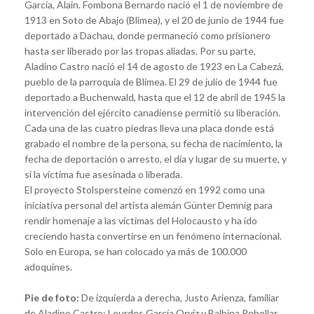
García, Alain. Fombona Bernardo nació el 1 de noviembre de
1913 en Soto de Abajo (Blimea), y el 20 de junio de 1944 fue
deportado a Dachau, donde permaneció como prisionero
hasta ser liberado por las tropas aliadas. Por su parte,
Aladino Castro nació el 14 de agosto de 1923 en La Cabezá,
pueblo de la parroquia de Blimea. El 29 de julio de 1944 fue
deportado a Buchenwald, hasta que el 12 de abril de 1945 la
intervención del ejército canadiense permitió su liberación.
Cada una de las cuatro piedras lleva una placa donde está
grabado el nombre de la persona, su fecha de nacimiento, la
fecha de deportación o arresto, el día y lugar de su muerte, y
si la víctima fue asesinada o liberada.
El proyecto Stolspersteine comenzó en 1992 como una
iniciativa personal del artista alemán Günter Demnig para
rendir homenaje a las víctimas del Holocausto y ha ido
creciendo hasta convertirse en un fenómeno internacional.
Solo en Europa, se han colocado ya más de 100.000
adoquines.
Pie de foto:
De izquierda a derecha, Justo Arienza, familiar
de Aladino Castro; Lourdes García Orviz y Balbina Rebollar