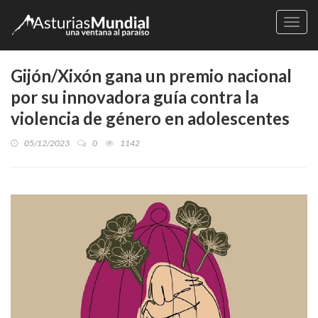
Naveg
Gijón/Xixón gana un premio nacional
por su innovadora guía contra la
violencia de género en adolescentes
05/12/2023
0
1142