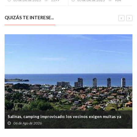
apuntan hacia un futuro
cuatro piedras de la memoria
tecnológico y colaborativo
con
QUIZÁS TE INTERESE...
Salinas, camping improvisado: los vecinos exigen multas ya
06 de Ago de 2026