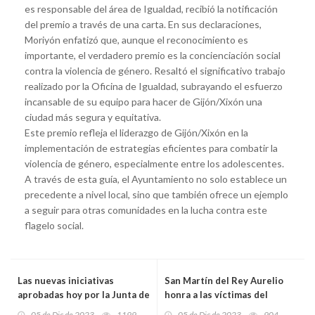
es responsable del área de Igualdad, recibió la notificación
del premio a través de una carta. En sus declaraciones,
Moriyón enfatizó que, aunque el reconocimiento es
importante, el verdadero premio es la concienciación social
contra la violencia de género. Resaltó el significativo trabajo
realizado por la Oficina de Igualdad, subrayando el esfuerzo
incansable de su equipo para hacer de Gijón/Xixón una
ciudad más segura y equitativa.
Este premio refleja el liderazgo de Gijón/Xixón en la
implementación de estrategias eficientes para combatir la
violencia de género, especialmente entre los adolescentes.
A través de esta guía, el Ayuntamiento no solo establece un
precedente a nivel local, sino que también ofrece un ejemplo
a seguir para otras comunidades en la lucha contra este
flagelo social.
Las nuevas iniciativas
San Martín del Rey Aurelio
aprobadas hoy por la Junta de
honra a las víctimas del
Gobierno Local de Gijón
nazismo con la instalación de
05 de Dic de 2023
1199
05 de Dic de 2023
904