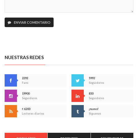
ENVIAR COMENTARIO
NUESTRAS REDES
2292
5992
Fans
Seguidores
19900
830
Seguidores
Seguidores
+ 6200
¡nuevo!
Lectores diarios
Síguenos