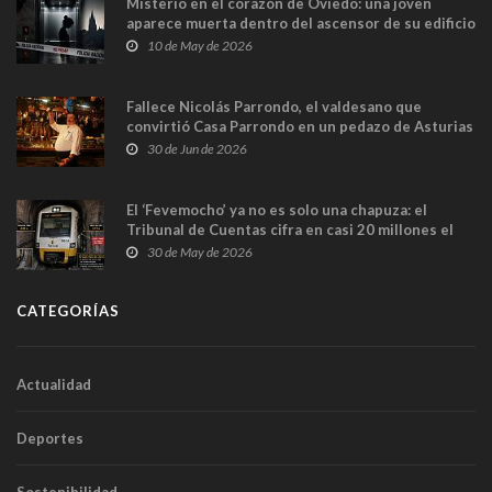
Misterio en el corazón de Oviedo: una joven
aparece muerta dentro del ascensor de su edificio
y las cámaras captan sus últimos minutos
10 de May de 2026
Fallece Nicolás Parrondo, el valdesano que
convirtió Casa Parrondo en un pedazo de Asturias
en Madrid
30 de Jun de 2026
El ‘Fevemocho’ ya no es solo una chapuza: el
Tribunal de Cuentas cifra en casi 20 millones el
sobrecoste de los trenes que no cabían por los
30 de May de 2026
túneles
CATEGORÍAS
Actualidad
Deportes