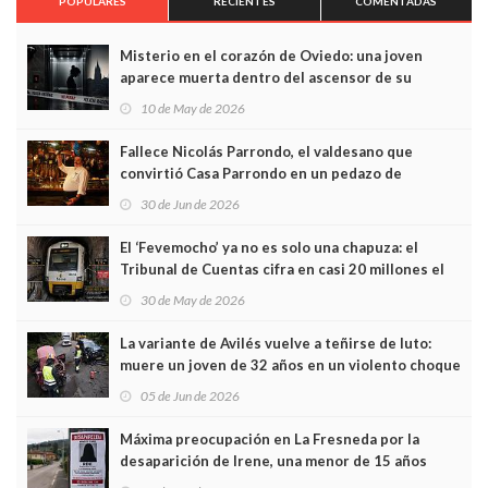
POPULARES
RECIENTES
COMENTADAS
Misterio en el corazón de Oviedo: una joven
aparece muerta dentro del ascensor de su
edificio y las cámaras captan sus últimos minutos
10 de May de 2026
Fallece Nicolás Parrondo, el valdesano que
convirtió Casa Parrondo en un pedazo de
Asturias en Madrid
30 de Jun de 2026
El ‘Fevemocho’ ya no es solo una chapuza: el
Tribunal de Cuentas cifra en casi 20 millones el
sobrecoste de los trenes que no cabían por los
30 de May de 2026
túneles
La variante de Avilés vuelve a teñirse de luto:
muere un joven de 32 años en un violento choque
frontal
05 de Jun de 2026
Máxima preocupación en La Fresneda por la
desaparición de Irene, una menor de 15 años