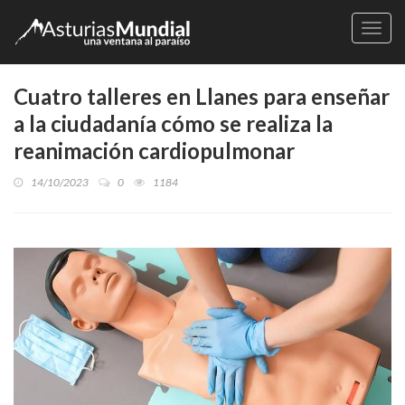
Naveg
Cuatro talleres en Llanes para enseñar
a la ciudadanía cómo se realiza la
reanimación cardiopulmonar
14/10/2023
0
1184