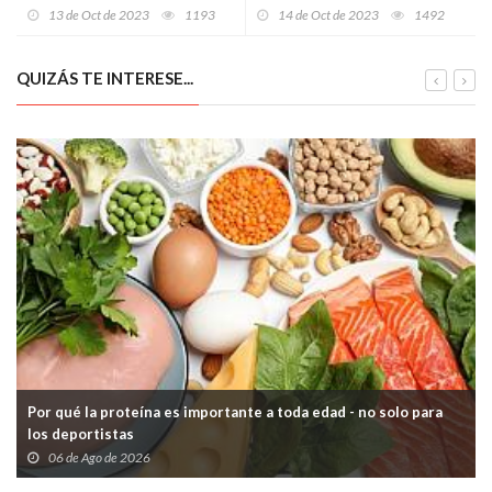
Asturias en 2022 se aprobó
13 de Oct de 2023
1193
14 de Oct de 2023
1492
su aplicación en nueve casos
QUIZÁS TE INTERESE...
Por qué la proteína es importante a toda edad - no solo para
los deportistas
06 de Ago de 2026