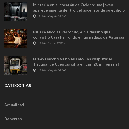
Misterio en el corazón de Oviedo: una joven
aparece muerta dentro del ascensor de su edificio
y las cámaras captan sus últimos minutos
10 de May de 2026
Fallece Nicolás Parrondo, el valdesano que
convirtió Casa Parrondo en un pedazo de Asturias
en Madrid
30 de Jun de 2026
El ‘Fevemocho’ ya no es solo una chapuza: el
Tribunal de Cuentas cifra en casi 20 millones el
sobrecoste de los trenes que no cabían por los
30 de May de 2026
túneles
CATEGORÍAS
Actualidad
Deportes