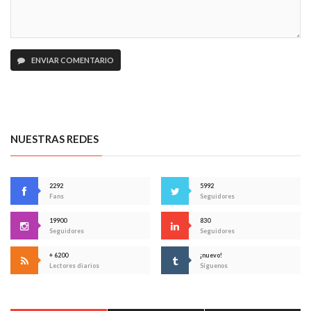
ENVIAR COMENTARIO
NUESTRAS REDES
2292
5992
Fans
Seguidores
19900
830
Seguidores
Seguidores
+ 6200
¡nuevo!
Lectores diarios
Síguenos