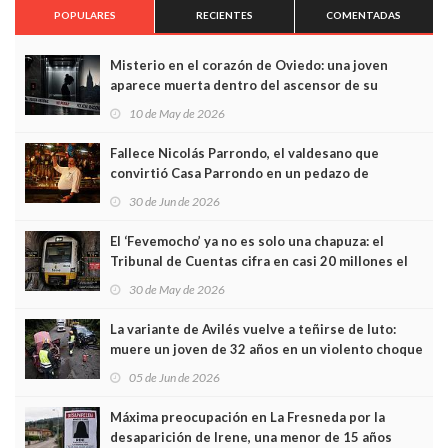
POPULARES
RECIENTES
COMENTADAS
Misterio en el corazón de Oviedo: una joven
aparece muerta dentro del ascensor de su
edificio y las cámaras captan sus últimos minutos
10 de May de 2026
Fallece Nicolás Parrondo, el valdesano que
convirtió Casa Parrondo en un pedazo de
Asturias en Madrid
30 de Jun de 2026
El ‘Fevemocho’ ya no es solo una chapuza: el
Tribunal de Cuentas cifra en casi 20 millones el
sobrecoste de los trenes que no cabían por los
30 de May de 2026
túneles
La variante de Avilés vuelve a teñirse de luto:
muere un joven de 32 años en un violento choque
frontal
05 de Jun de 2026
Máxima preocupación en La Fresneda por la
desaparición de Irene, una menor de 15 años