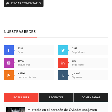
ENVIAR COMENTARIO
NUESTRAS REDES
2292
5992
Fans
Seguidores
19900
830
Seguidores
Seguidores
+ 6200
¡nuevo!
Lectores diarios
Síguenos
POPULARES
RECIENTES
COMENTADAS
Misterio en el corazón de Oviedo: una joven