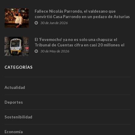
Fallece Nicolás Parrondo, el valdesano que
convirtió Casa Parrondo en un pedazo de Asturias
en Madrid
30 de Jun de 2026
El ‘Fevemocho’ ya no es solo una chapuza: el
Tribunal de Cuentas cifra en casi 20 millones el
sobrecoste de los trenes que no cabían por los
30 de May de 2026
túneles
CATEGORÍAS
Actualidad
Deportes
Sostenibilidad
Economía