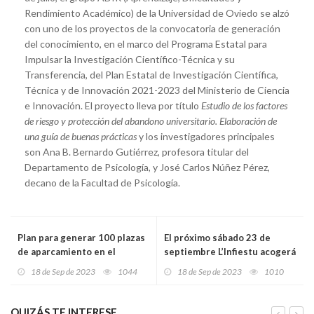
Rendimiento Académico) de la Universidad de Oviedo se alzó
con uno de los proyectos de la convocatoria de generación
del conocimiento, en el marco del Programa Estatal para
Impulsar la Investigación Científico-Técnica y su
Transferencia, del Plan Estatal de Investigación Científica,
Técnica y de Innovación 2021-2023 del Ministerio de Ciencia
e Innovación. El proyecto lleva por título
Estudio de los factores
de riesgo y protección del abandono universitario. Elaboración de
una guía de buenas prácticas
y los investigadores principales
son Ana B. Bernardo Gutiérrez, profesora titular del
Departamento de Psicología, y José Carlos Núñez Pérez,
decano de la Facultad de Psicología.
Plan para generar 100 plazas
El próximo sábado 23 de
de aparcamiento en el
septiembre L’Infiestu acogerá
entorno del Museo del
el Primer Alcuentru de
18 de Sep de 2023
1044
18 de Sep de 2023
1010
Ferrocarril de Gijón
Folclor de L’Infiestu
QUIZÁS TE INTERESE...