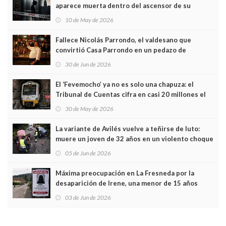
aparece muerta dentro del ascensor de su
edificio y las cámaras captan sus últimos minutos
10 de May de 2026
Fallece Nicolás Parrondo, el valdesano que
convirtió Casa Parrondo en un pedazo de
Asturias en Madrid
30 de Jun de 2026
El ‘Fevemocho’ ya no es solo una chapuza: el
Tribunal de Cuentas cifra en casi 20 millones el
sobrecoste de los trenes que no cabían por los
30 de May de 2026
túneles
La variante de Avilés vuelve a teñirse de luto:
muere un joven de 32 años en un violento choque
frontal
05 de Jun de 2026
Máxima preocupación en La Fresneda por la
desaparición de Irene, una menor de 15 años
03 de Jun de 2026