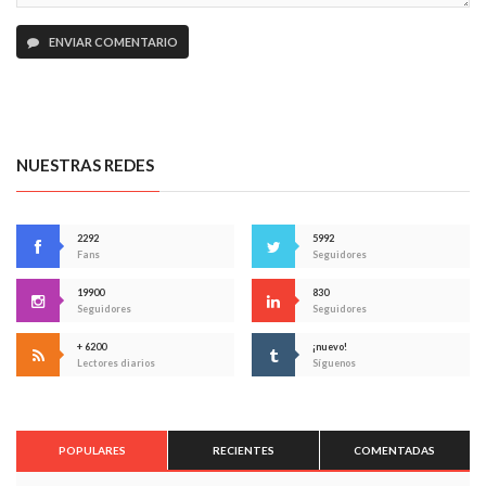
ENVIAR COMENTARIO
NUESTRAS REDES
2292
5992
Fans
Seguidores
19900
830
Seguidores
Seguidores
+ 6200
¡nuevo!
Lectores diarios
Síguenos
POPULARES
RECIENTES
COMENTADAS