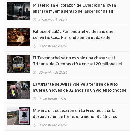
Misterio en el corazón de Oviedo: una joven
aparece muerta dentro del ascensor de su
edificio y las cámaras captan sus últimos minutos
10 de May de 2026
Fallece Nicolás Parrondo, el valdesano que
convirtió Casa Parrondo en un pedazo de
Asturias en Madrid
30 de Jun de 2026
El ‘Fevemocho’ ya no es solo una chapuza: el
Tribunal de Cuentas cifra en casi 20 millones el
sobrecoste de los trenes que no cabían por los
30 de May de 2026
túneles
La variante de Avilés vuelve a teñirse de luto:
muere un joven de 32 años en un violento choque
frontal
05 de Jun de 2026
Máxima preocupación en La Fresneda por la
desaparición de Irene, una menor de 15 años
03 de Jun de 2026