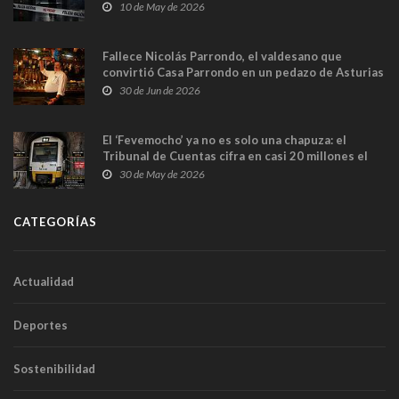
y las cámaras captan sus últimos minutos
10 de May de 2026
Fallece Nicolás Parrondo, el valdesano que
convirtió Casa Parrondo en un pedazo de Asturias
en Madrid
30 de Jun de 2026
El ‘Fevemocho’ ya no es solo una chapuza: el
Tribunal de Cuentas cifra en casi 20 millones el
sobrecoste de los trenes que no cabían por los
30 de May de 2026
túneles
CATEGORÍAS
Actualidad
Deportes
Sostenibilidad