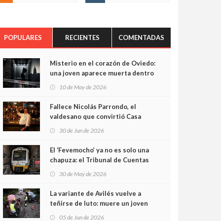
POPULARES
RECIENTES
COMENTADAS
Misterio en el corazón de Oviedo:
una joven aparece muerta dentro
del ascensor de su edificio y las
10 de May de 2026
cámaras captan sus últimos
minutos
Fallece Nicolás Parrondo, el
valdesano que convirtió Casa
Parrondo en un pedazo de
30 de Jun de 2026
Asturias en Madrid
El ‘Fevemocho’ ya no es solo una
chapuza: el Tribunal de Cuentas
cifra en casi 20 millones el
30 de May de 2026
sobrecoste de los trenes que no
cabían por los túneles
La variante de Avilés vuelve a
teñirse de luto: muere un joven
de 32 años en un violento choque
05 de Jun de 2026