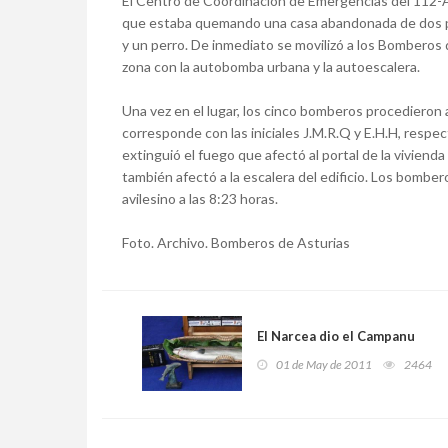
El Centro de Coordinación de Emergencias del 112-Astu
que estaba quemando una casa abandonada de dos pla
y un perro. De inmediato se movilizó a los Bomberos 
zona con la autobomba urbana y la autoescalera.
Una vez en el lugar, los cinco bomberos procedieron 
corresponde con las iniciales J.M.R.Q y E.H.H, respe
extinguió el fuego que afectó al portal de la vivienda
también afectó a la escalera del edificio. Los bombero
avilesino a las 8:23 horas.
Foto. Archivo. Bomberos de Asturias
El Narcea dio el Campanu
01 de May de 2011
2464