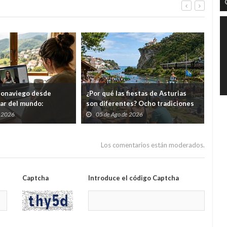
eonaviego desde
¿Por qué las fiestas de Asturias
El 
gar del mundo:
son diferentes? Ocho tradiciones
hor
s cursos gratuitos por
que convierten agosto en una
tod
e 2026
05 de Ago de 2026
0
folixa continua
del
Los comentarios están moderados.
Captcha
Introduce el código Captcha