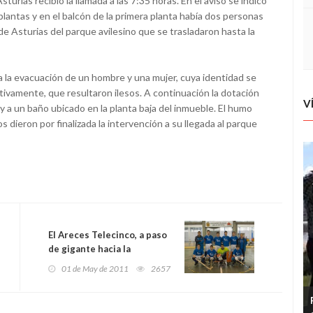
rias recibió la llamada a las 7:35 horas. En el aviso se indicó
ntas y en el balcón de la primera planta había dos personas
de Asturias del parque avilesino que se trasladaron hasta la
a la evacuación de un hombre y una mujer, cuya identidad se
ctivamente, que resultaron ilesos. A continuación la dotación
V
 y a un baño ubicado en la planta baja del inmueble. El humo
s dieron por finalizada la intervención a su llegada al parque
El Areces Telecinco, a paso
de gigante hacia la
permanencia
01 de May de 2011
2657