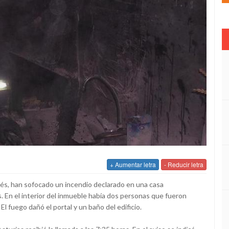
+ Aumentar letra
- Reducir letra
lés, han sofocado un incendio declarado en una casa
s. En el interior del inmueble había dos personas que fueron
l fuego dañó el portal y un baño del edificio.