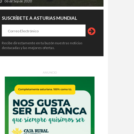
06 de Sep de 2020
SUSCRÍBETE A ASTURIAS MUNDIAL
Recibe directamente en tu buzón nuestras noticias
destacadas y las mejores ofertas.
Sella entra en su semana grande:
Pravia se prepara para temblar: el
arios, trenes, aparcamientos y
Xiringüelu 2026 vuelve con cinco
o lo que hay que saber antes
días de sidra, charangas y fiesta en
4 de Ago de 2026
04 de Ago de 2026
ANUNCIO
 cañonazo
el Prau Salcéu