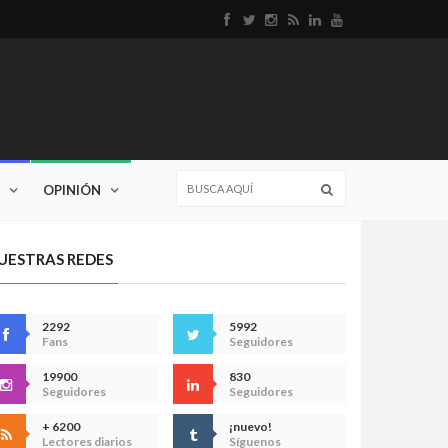
OPINIÓN
UESTRAS REDES
2292
5992
Fans
Seguidores
19900
830
Seguidores
Seguidores
+ 6200
¡nuevo!
Lectores diarios
Síguenos