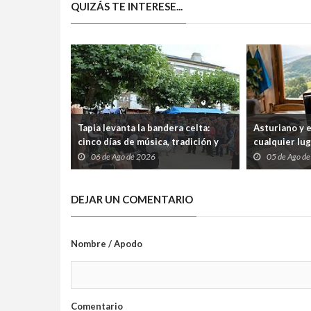
QUIZÁS TE INTERESE...
Tapia levanta la bandera celta:
Asturiano y 
cinco días de música, tradición y
cualquier lu
cultura atlántica frente al
abiertos tre
06 de Ago de 2026
05 de Ago d
Cantábrico
internet
DEJAR UN COMENTARIO
Nombre / Apodo
Comentario