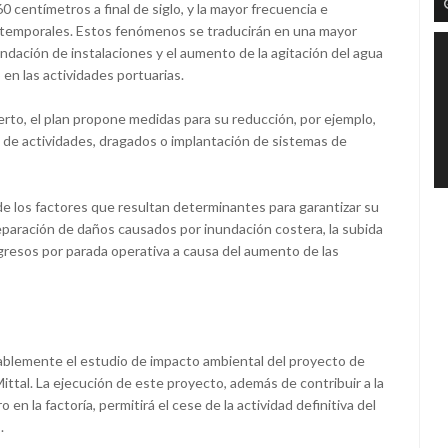
0 centímetros a final de siglo, y la mayor frecuencia e
temporales. Estos fenómenos se traducirán en una mayor
nundación de instalaciones y el aumento de la agitación del agua
en las actividades portuarias.
erto, el plan propone medidas para su reducción, por ejemplo,
ón de actividades, dragados o implantación de sistemas de
 de los factores que resultan determinantes para garantizar su
a reparación de daños causados por inundación costera, la subida
gresos por parada operativa a causa del aumento de las
ablemente el estudio de impacto ambiental del proyecto de
ittal. La ejecución de este proyecto, además de contribuir a la
n la factoría, permitirá el cese de la actividad definitiva del
.