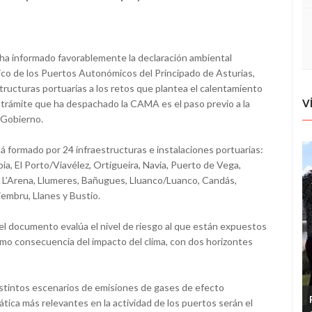
a informado favorablemente la declaración ambiental
ico de los Puertos Autonómicos del Principado de Asturias,
structuras portuarias a los retos que plantea el calentamiento
V
 El trámite que ha despachado la CAMA es el paso previo a la
 Gobierno.
 formado por 24 infraestructuras e instalaciones portuarias:
ia, El Porto/Viavélez, Ortigueira, Navia, Puerto de Vega,
an L’Arena, Llumeres, Bañugues, Lluanco/Luanco, Candás,
iembru, Llanes y Bustio.
 el documento evalúa el nivel de riesgo al que están expuestos
mo consecuencia del impacto del clima, con dos horizontes
istintos escenarios de emisiones de gases de efecto
mática más relevantes en la actividad de los puertos serán el