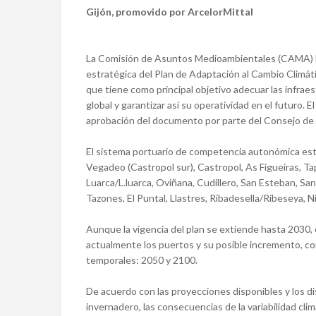
Gijón, promovido por ArcelorMittal
La Comisión de Asuntos Medioambientales (CAMA) h
estratégica del Plan de Adaptación al Cambio Climát
que tiene como principal objetivo adecuar las infrae
global y garantizar así su operatividad en el futuro.
aprobación del documento por parte del Consejo de
El sistema portuario de competencia autonómica está
Vegadeo (Castropol sur), Castropol, As Figueiras, Tap
Luarca/L.luarca, Oviñana, Cudillero, San Esteban, S
Tazones, El Puntal, Llastres, Ribadesella/Ribeseya, N
Aunque la vigencia del plan se extiende hasta 2030,
actualmente los puertos y su posible incremento, co
temporales: 2050 y 2100.
De acuerdo con las proyecciones disponibles y los d
invernadero, las consecuencias de la variabilidad cli