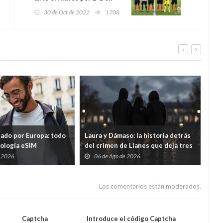
Mendizorroza
30 de Oct de 2022
1708
tado por Europa: todo
Laura y Dámaso: la historia detrás
El 
nología eSIM
del crimen de Llanes que deja tres
cad
hijos huérfanos
sid
e 2026
06 de Ago de 2026
0
Guar
por
Los comentarios están moderados.
Captcha
Introduce el código Captcha