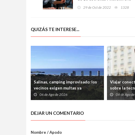
largo de 2 jornadas llenas
29 de Oct de 2022
1328
de actividades en torno a la
cocina rural
QUIZÁS TE INTERESE...
Salinas, camping improvisado: los
Viajar conec
vecinos exigen multas ya
sobre la tec
06 de Ago de 2026
06 de Ago d
DEJAR UN COMENTARIO
Nombre / Apodo