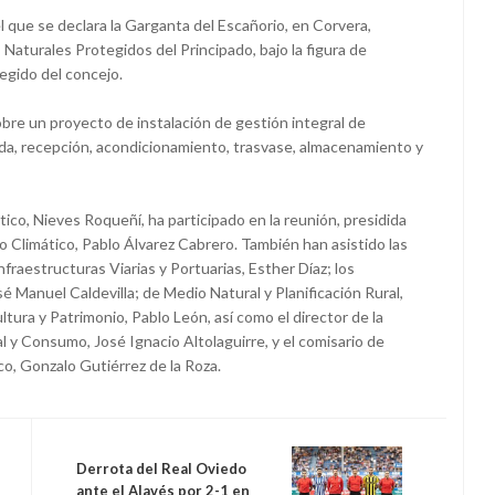
l que se declara la Garganta del Escañorio, en Corvera,
Naturales Protegidos del Principado, bajo la figura de
egido del concejo.
obre un proyecto de instalación de gestión integral de
gida, recepción, acondicionamiento, trasvase, almacenamiento y
co, Nieves Roqueñí, ha participado en la reunión, presidida
o Climático, Pablo Álvarez Cabrero. También han asistido las
fraestructuras Viarias y Portuarias, Esther Díaz; los
é Manuel Caldevilla; de Medio Natural y Planificación Rural,
ultura y Patrimonio, Pablo León, así como el director de la
 y Consumo, José Ignacio Altolaguirre, y el comisario de
o, Gonzalo Gutiérrez de la Roza.
Derrota del Real Oviedo
ante el Alavés por 2-1 en