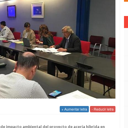
+ Aumentar letra
- Reducir letra
de impacto ambiental del proyecto de acería híbrida en