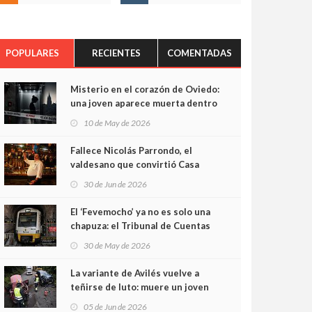
POPULARES
RECIENTES
COMENTADAS
Misterio en el corazón de Oviedo:
una joven aparece muerta dentro
del ascensor de su edificio y las
10 de May de 2026
cámaras captan sus últimos
minutos
Fallece Nicolás Parrondo, el
valdesano que convirtió Casa
Parrondo en un pedazo de
30 de Jun de 2026
Asturias en Madrid
El ‘Fevemocho’ ya no es solo una
chapuza: el Tribunal de Cuentas
cifra en casi 20 millones el
30 de May de 2026
sobrecoste de los trenes que no
cabían por los túneles
La variante de Avilés vuelve a
teñirse de luto: muere un joven
de 32 años en un violento choque
05 de Jun de 2026