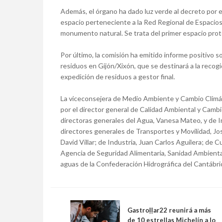
Además, el órgano ha dado luz verde al decreto por e
espacio perteneciente a la Red Regional de Espacios 
monumento natural. Se trata del primer espacio prot
Por último, la comisión ha emitido informe positivo s
residuos en Gijón/Xixón, que se destinará a la reco
expedición de residuos a gestor final.
La viceconsejera de Medio Ambiente y Cambio Climáti
por el director general de Calidad Ambiental y Cambi
directoras generales del Agua, Vanesa Mateo, y de In
directores generales de Transportes y Movilidad, Jos
David Villar; de Industria, Juan Carlos Aguilera; de C
Agencia de Seguridad Alimentaria, Sanidad Ambiental
aguas de la Confederación Hidrográfica del Cantábric
Gastroḷḷar22 reunirá a más
de 10 estrellas Michelín a lo