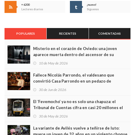
+ 6200
¡nuevo!
Lectores diarios
Síguenos
POPULARES
RECIENTES
COMENTADAS
Misterio en el corazón de Oviedo: una joven
aparece muerta dentro del ascensor de su
edificio y las cámaras captan sus últimos minutos
10 de May de 2026
Fallece Nicolás Parrondo, el valdesano que
convirtió Casa Parrondo en un pedazo de
Asturias en Madrid
30 de Jun de 2026
El ‘Fevemocho’ ya no es solo una chapuza: el
Tribunal de Cuentas cifra en casi 20 millones el
sobrecoste de los trenes que no cabían por los
30 de May de 2026
túneles
La variante de Avilés vuelve a teñirse de luto:
muere un joven de 32 años en un violento choque