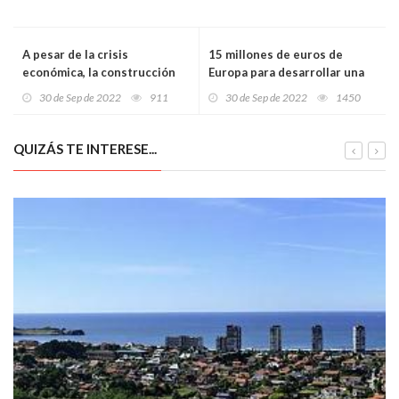
A pesar de la crisis
15 millones de euros de
económica, la construcción
Europa para desarrollar una
sigue con buena salud
tecnología digital que
30 de Sep de 2022
911
30 de Sep de 2022
1450
anticipe terremotos,
erupciones y tsunamis
QUIZÁS TE INTERESE...