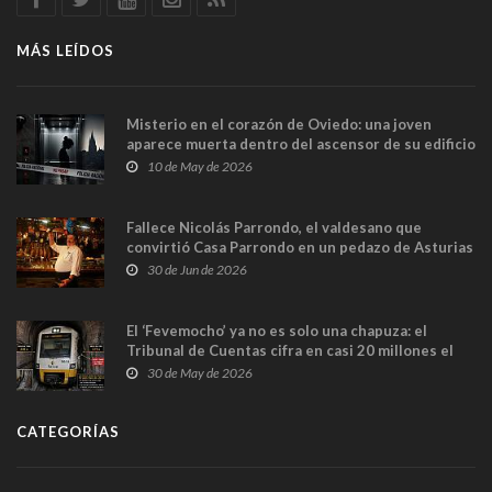
MÁS LEÍDOS
Misterio en el corazón de Oviedo: una joven
aparece muerta dentro del ascensor de su edificio
y las cámaras captan sus últimos minutos
10 de May de 2026
Fallece Nicolás Parrondo, el valdesano que
convirtió Casa Parrondo en un pedazo de Asturias
en Madrid
30 de Jun de 2026
El ‘Fevemocho’ ya no es solo una chapuza: el
Tribunal de Cuentas cifra en casi 20 millones el
sobrecoste de los trenes que no cabían por los
30 de May de 2026
túneles
CATEGORÍAS