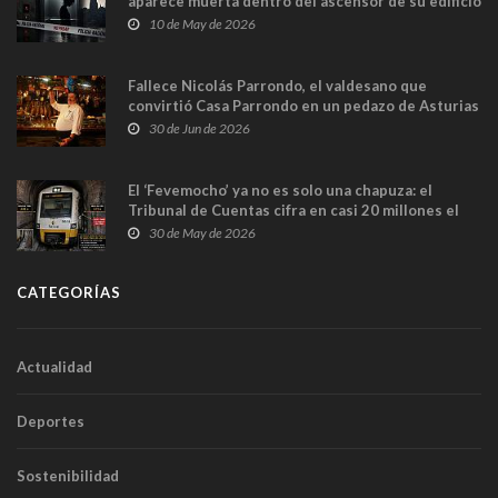
aparece muerta dentro del ascensor de su edificio
y las cámaras captan sus últimos minutos
10 de May de 2026
Fallece Nicolás Parrondo, el valdesano que
convirtió Casa Parrondo en un pedazo de Asturias
en Madrid
30 de Jun de 2026
El ‘Fevemocho’ ya no es solo una chapuza: el
Tribunal de Cuentas cifra en casi 20 millones el
sobrecoste de los trenes que no cabían por los
30 de May de 2026
túneles
CATEGORÍAS
Actualidad
Deportes
Sostenibilidad