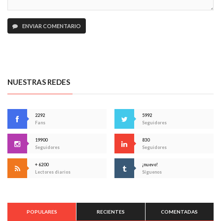
ENVIAR COMENTARIO
NUESTRAS REDES
2292
5992
Fans
Seguidores
19900
830
Seguidores
Seguidores
+ 6200
¡nuevo!
Lectores diarios
Síguenos
POPULARES
RECIENTES
COMENTADAS