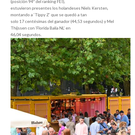
(posición 94ª del ranking FEI),
estuvieron presentes los holandeses Niels Kersten,
montando a ‘Tippy Z’ que se quedó a tan
solo 17 centésimas del ganador (44,53 segundos) y Mel
Thijssen con ‘Florida Balia NL’ en
46,04 segundos.