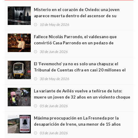
Misterio en el corazón de Oviedo: una joven
aparece muerta dentro del ascensor de su
edificio y las cámaras captan sus últimos minutos
10 de May de 2026
Fallece Nicolás Parrondo, el valdesano que
convirtió Casa Parrondo en un pedazo de
Asturias en Madrid
30 de Jun de 2026
El ‘Fevemocho’ ya no es solo una chapuza: el
Tribunal de Cuentas cifra en casi 20 millones el
sobrecoste de los trenes que no cabían por los
30 de May de 2026
túneles
La variante de Avilés vuelve a teñirse de luto:
muere un joven de 32 años en un violento choque
frontal
05 de Jun de 2026
Máxima preocupación en La Fresneda por la
desaparición de Irene, una menor de 15 años
03 de Jun de 2026