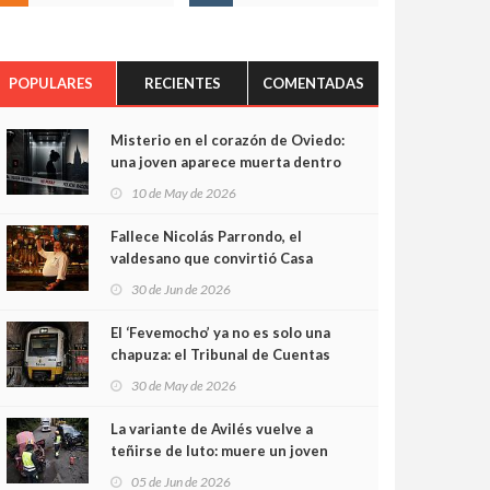
POPULARES
RECIENTES
COMENTADAS
Misterio en el corazón de Oviedo:
una joven aparece muerta dentro
del ascensor de su edificio y las
10 de May de 2026
cámaras captan sus últimos
minutos
Fallece Nicolás Parrondo, el
valdesano que convirtió Casa
Parrondo en un pedazo de
30 de Jun de 2026
Asturias en Madrid
El ‘Fevemocho’ ya no es solo una
chapuza: el Tribunal de Cuentas
cifra en casi 20 millones el
30 de May de 2026
sobrecoste de los trenes que no
cabían por los túneles
La variante de Avilés vuelve a
teñirse de luto: muere un joven
de 32 años en un violento choque
05 de Jun de 2026