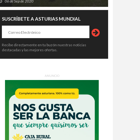
06 de Sep de 2020
SUSCRÍBETE A ASTURIAS MUNDIAL
Recibe directamente en tu buzón nuestras noticias
destacadas y las mejores ofertas.
ANUNCIO
Sella entra en su semana grande:
Pravia se prepara para temblar: el
arios, trenes, aparcamientos y
Xiringüelu 2026 vuelve con cinco