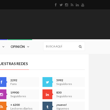
OPINIÓN
UESTRAS REDES
2292
5992
Fans
Seguidores
19900
830
Seguidores
Seguidores
+ 6200
¡nuevo!
Lectores diarios
Síguenos