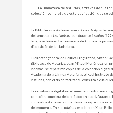
-
La Biblioteca de Asturias, a través de sus fo
colección completa de esta publicación que se e
La Biblioteca de Asturias
Ramón Pérez de Ayala
ha sum
del semanario
Les Noticies
, que durante 16 años (1996
lengua asturiana. La Consejería de Cultura ha promov
disposición de la ciudadanía.
El director general de Política Llingüística, Antón Ga
Biblioteca de Asturias, Juan Miguel Menéndez, en pre
Además, se repartirán copias de la colección digital 
Academia de la Llingua Asturiana, el Real Instituto d
Asturias, con el fin de facilitar su consulta a cualqui
La iniciativa de digitalizar el semanario asturiano su
colección completa del periódico en papel. Durante 
cultural de Asturias y constituyó un espacio de refe
del momento. En sus páginas escribieron Xuan Bello, 