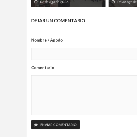
cultura atlántica frente al
abiertos tre
06 de Ago de 2026
05 de Ago d
Cantábrico
internet
DEJAR UN COMENTARIO
Nombre / Apodo
Comentario
ENVIAR COMENTARIO