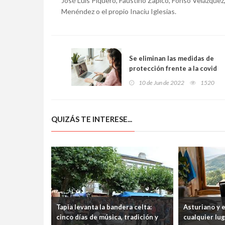
José Luis Piquero, Faustino Zapico, Fonso Velázquez
Menéndez o el propio Inaciu Iglesias.
Se eliminan las medidas de
protección frente a la covid
ante la actual situación
10 de Jun de 2022
1520
epidemiológica
QUIZÁS TE INTERESE...
Tapia levanta la bandera celta:
Asturiano y 
cinco días de música, tradición y
cualquier lu