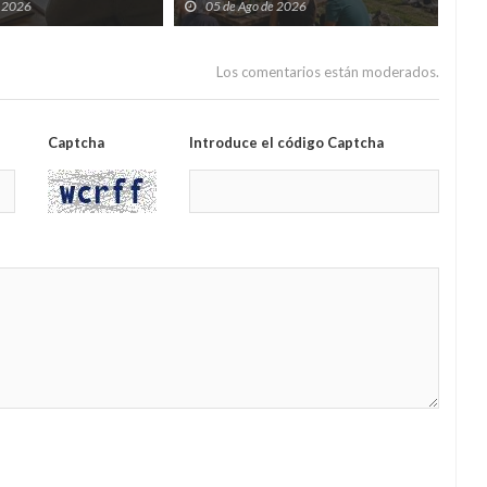
s cursos gratuitos por
que convierten agosto en una
tod
e 2026
05 de Ago de 2026
0
folixa continua
del
Los comentarios están moderados.
Captcha
Introduce el código Captcha