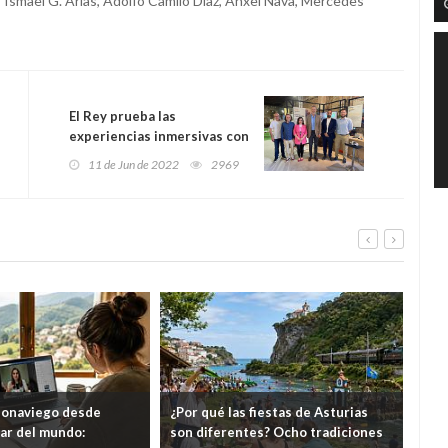
, Ismael G. Arias, Adolfo Camilo Díaz, Ánxel Nava, Mercedes
El Rey prueba las
experiencias inmersivas con
queso y sidra de Asturias
11 de Jun de 2022
2969
eonaviego desde
¿Por qué las fiestas de Asturias
El 
gar del mundo:
son diferentes? Ocho tradiciones
hor