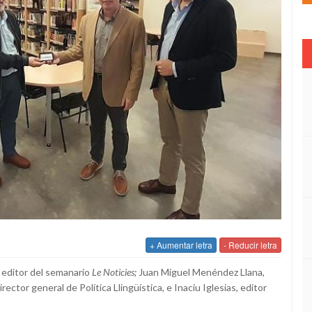
+ Aumentar letra
- Reducir letra
, editor del semanario
Le Noticies;
Juan Miguel Menéndez Llana,
rector general de Política Llingüística, e Inaciu Iglesias, editor