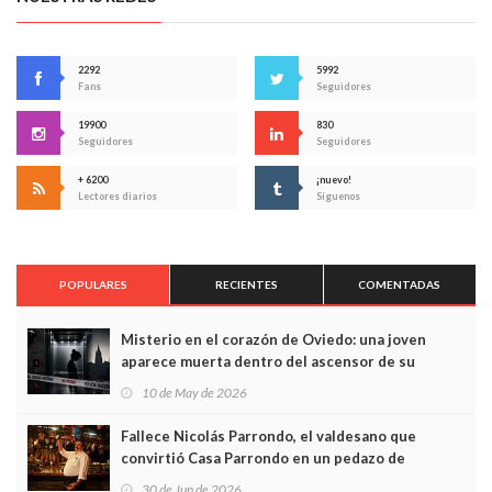
2292
5992
Fans
Seguidores
19900
830
Seguidores
Seguidores
+ 6200
¡nuevo!
Lectores diarios
Síguenos
POPULARES
RECIENTES
COMENTADAS
Misterio en el corazón de Oviedo: una joven
aparece muerta dentro del ascensor de su
edificio y las cámaras captan sus últimos minutos
10 de May de 2026
Fallece Nicolás Parrondo, el valdesano que
convirtió Casa Parrondo en un pedazo de
Asturias en Madrid
30 de Jun de 2026