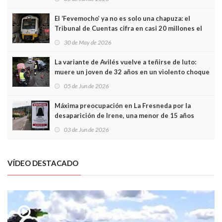
El ‘Fevemocho’ ya no es solo una chapuza: el
Tribunal de Cuentas cifra en casi 20 millones el
sobrecoste de los trenes que no cabían por los
30 de May de 2026
túneles
La variante de Avilés vuelve a teñirse de luto:
muere un joven de 32 años en un violento choque
frontal
05 de Jun de 2026
Máxima preocupación en La Fresneda por la
desaparición de Irene, una menor de 15 años
03 de Jun de 2026
VÍDEO DESTACADO