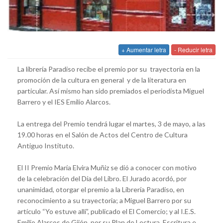
+ Aumentar letra
- Reducir letra
La librería Paradiso recibe el premio por su trayectoria en la
promoción de la cultura en general y de la literatura en
particular. Así mismo han sido premiados el periodista Miguel
Barrero y el IES Emilio Alarcos.
La entrega del Premio tendrá lugar el martes, 3 de mayo, a las
19.00 horas en el Salón de Actos del Centro de Cultura
Antiguo Instituto.
El II Premio María Elvira Muñiz se dió a conocer con motivo
de la celebración del Día del Libro. El Jurado acordó, por
unanimidad, otorgar el premio a la
Librería Paradiso
, en
reconocimiento a su trayectoria; a
Miguel Barrero
por su
artículo “Yo estuve allí”, publicado el El Comercio; y al
I.E.S.
Emilio Alarcos
de Gijón, por su Plan de Lectura, Escritura e