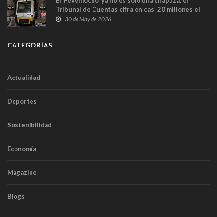
El ‘Fevemocho’ ya no es solo una chapuza: el
Tribunal de Cuentas cifra en casi 20 millones el
sobrecoste de los trenes que no cabían por los
30 de May de 2026
túneles
CATEGORÍAS
Actualidad
Deportes
Sostenibilidad
Economía
Magazine
Blogs