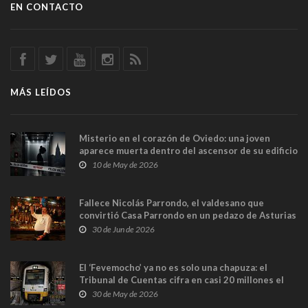
EN CONTACTO
MÁS LEÍDOS
Misterio en el corazón de Oviedo: una joven
aparece muerta dentro del ascensor de su edificio
y las cámaras captan sus últimos minutos
10 de May de 2026
Fallece Nicolás Parrondo, el valdesano que
convirtió Casa Parrondo en un pedazo de Asturias
en Madrid
30 de Jun de 2026
El ‘Fevemocho’ ya no es solo una chapuza: el
Tribunal de Cuentas cifra en casi 20 millones el
sobrecoste de los trenes que no cabían por los
30 de May de 2026
túneles