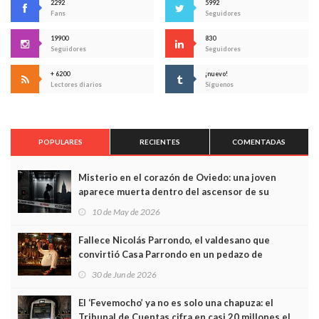
2292
5992
Fans
Seguidores
19900
830
Seguidores
Seguidores
+ 6200
¡nuevo!
Lectores diarios
Síguenos
POPULARES
RECIENTES
COMENTADAS
Misterio en el corazón de Oviedo: una joven
aparece muerta dentro del ascensor de su
edificio y las cámaras captan sus últimos minutos
10 de May de 2026
Fallece Nicolás Parrondo, el valdesano que
convirtió Casa Parrondo en un pedazo de
Asturias en Madrid
30 de Jun de 2026
El ‘Fevemocho’ ya no es solo una chapuza: el
Tribunal de Cuentas cifra en casi 20 millones el